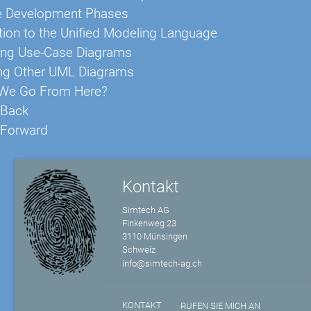
e Development Phases
tion to the Unified Modeling Language
ing Use-Case Diagrams
ng Other UML Diagrams
We Go From Here?
 Back
 Forward
Kontakt
Simtech AG
Finkenweg 23
3110 Münsingen
Schweiz
info@simtech-ag.ch
KONTAKT
RUFEN SIE MICH AN