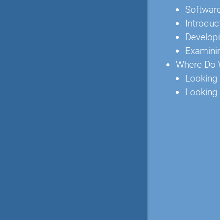
Softwar
Introduc
Develop
Examini
Where Do 
Looking
Looking