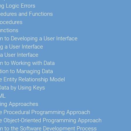
ing Logic Errors
edures and Functions
rocedures
unctions
on to Developing a User Interface
g a User Interface
 a User Interface
on to Working with Data
tion to Managing Data
e Entity Relationship Model
Data by Using Keys
ML
ng Approaches
he Procedural Programming Approach
he Object-Oriented Programming Approach
on to the Software Development Process