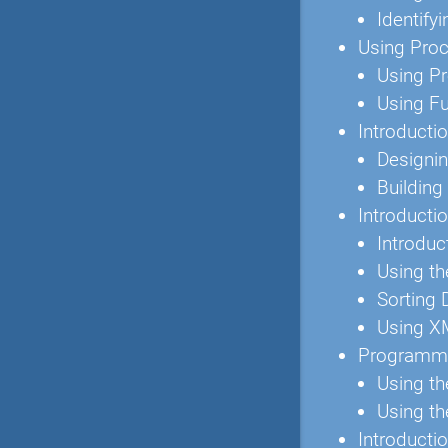
Identify
Using Proc
Using P
Using F
Introducti
Designin
Building
Introducti
Introduc
Using th
Sorting 
Using X
Programmi
Using t
Using t
Introducti