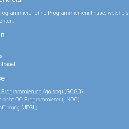
ogrammierer ohne Programmierkenntnisse, welche sic
chten.
en
s
Intranet
se
 Programmierung (golang) (GOGO)
r nicht OO Programmierer (JNOO)
nführung (JEGL)