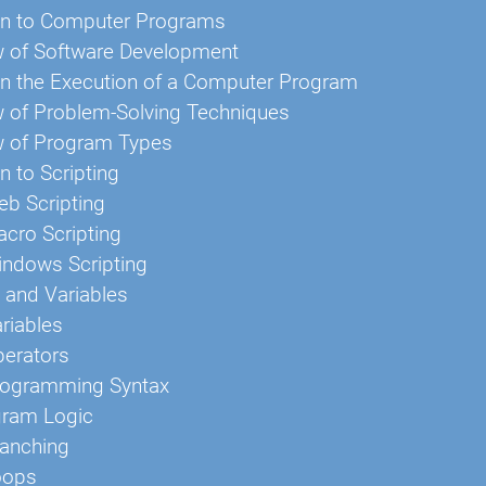
on to Computer Programs
w of Software Development
in the Execution of a Computer Program
 of Problem-Solving Techniques
w of Program Types
n to Scripting
b Scripting
cro Scripting
indows Scripting
 and Variables
riables
perators
rogramming Syntax
gram Logic
ranching
oops