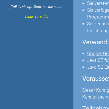
Sie verste
Talk is cheap. Show me the code.
Sie verfüg
Programmi
Linus Torvalds
Sie kennen
Einführung
Verwandt
Google Go
Java SE fü
Java SE Ei
Vorausse
Dieser Kurs 
Kenntnisse d
Teilnehm