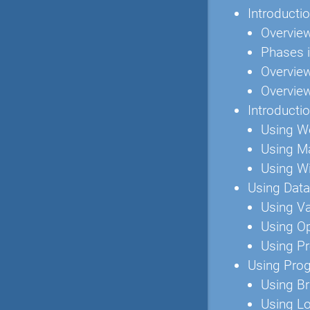
Introducti
Overvie
Phases 
Overview
Overvie
Introductio
Using We
Using Ma
Using W
Using Data
Using Va
Using O
Using P
Using Pro
Using B
Using L