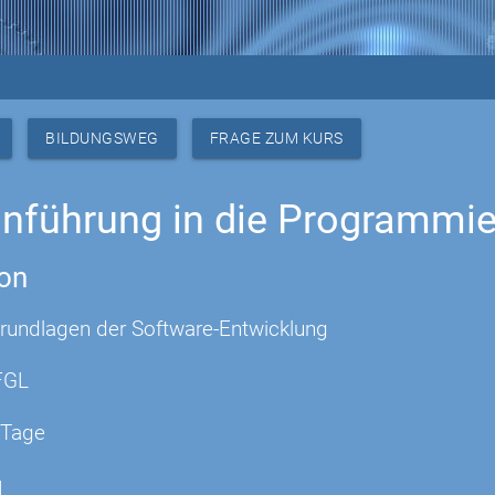
BILDUNGSWEG
FRAGE ZUM KURS
inführung in die Programmi
ion
rundlagen der Software-Entwicklung
FGL
 Tage
g