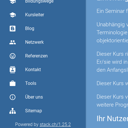
school
Bildungswege
Ein Seminar 
school
Kursleiter
Unabhängig v
Blog
Terminologie
objektorient
group
Netzwerk
Dieser Kurs r
sentiment_very_satisfied
Referenzen
Er/sie wird 
contacts
den Anfangsl
Kontakt
work
Dieser Kurs 
Tools
Dieser Kurs 
info_outline
Über uns
weitere Prog
Sitemap
Ihr Nutze
Powered by
stack.ch/1.25.2