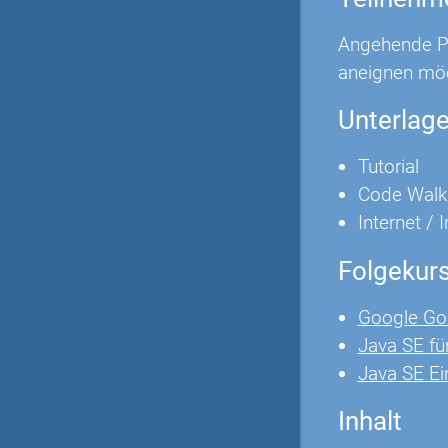
Angehende Pr
aneignen mö
Unterlag
Tutorial
Code Walk
Internet / 
Folgekur
Google Go
Java SE fü
Java SE Ei
Inhalt