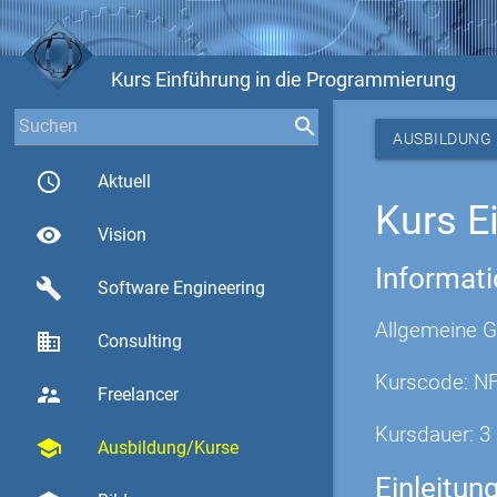
Kurs Einführung in die Programmierung
AUSBILDUNG
access_time
Aktuell
Kurs E
visibility
Vision
Informat
build
Software Engineering
Allgemeine G
business
Consulting
Kurscode: N
supervisor_account
Freelancer
Kursdauer: 3
school
Ausbildung/Kurse
Einleitun