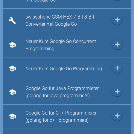
swissphone GSM HEX 7-Bit 8-Bit
add
build
Converter mit Google Go
Neuer Kurs Google Go Concurrent
add
school
Programming
add
school
Neuer Kurs Google Go Programming
Google Go für Java Programmierer
add
school
(golang for java programmers)
Google Go für C++ Programmierer
add
school
(golang for c++ programmers)