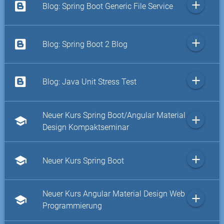
add
Blog: Spring Boot Generic File Service
add
Blog: Spring Boot 2 Blog
add
Blog: Java Unit Stress Test
Neuer Kurs Spring Boot/Angular Material
add
school
Design Kompaktseminar
add
school
Neuer Kurs Spring Boot
Neuer Kurs Angular Material Design Web
add
school
Programmierung