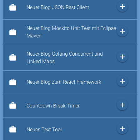
add
work
Neuer Blog JSON Rest Client
Neuer Blog Mockito Unit Test mit Eclipse
add
work
Maven
Neuer Blog Golang Concurrent und
add
work
Linked Maps
add
work
Neuer Blog zum React Framework
add
work
Countdown Break Timer
add
work
Neues Text Tool