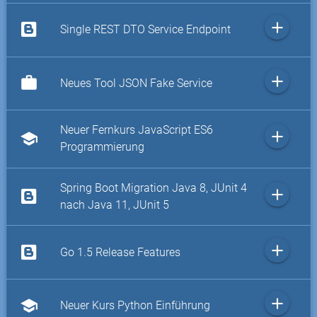
add
Single REST DTO Service Endpoint
add
work
Neues Tool JSON Fake Service
Neuer Fernkurs JavaScript ES6
add
school
Programmierung
Spring Boot Migration Java 8, JUnit 4
add
nach Java 11, JUnit 5
add
Go 1.5 Release Features
add
school
Neuer Kurs Python Einführung