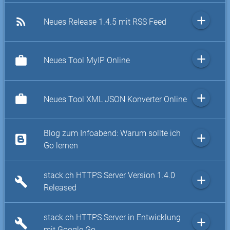
add
rss_feed
Neues Release 1.4.5 mit RSS Feed
add
work
Neues Tool MyIP Online
add
work
Neues Tool XML JSON Konverter Online
Blog zum Infoabend: Warum sollte ich
add
Go lernen
stack.ch HTTPS Server Version 1.4.0
add
build
Released
stack.ch HTTPS Server in Entwicklung
add
build
mit Google Go