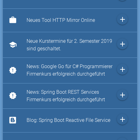
add
work
Neues Tool HTTP Mirror Online
Neue Kurstermine für 2. Semester 2019
add
school
sind geschaltet.
News: Google Go für C# Programmierer
add
new_releases
Firmenkurs erfolgreich durchgeführt
News: Spring Boot REST Services
add
new_releases
Firmenkurs erfolgreich durchgeführt
add
Blog: Spring Boot Reactive File Service