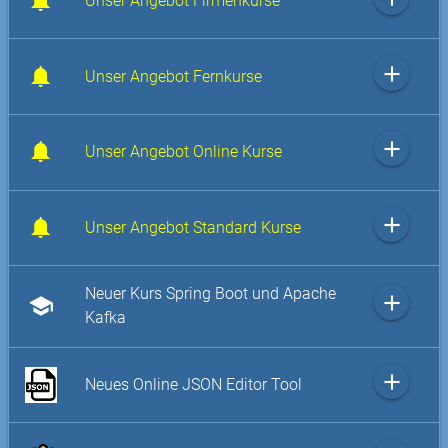
Unser Angebot Firmenkurse
add
Unser Angebot Fernkurse
add
Unser Angebot Online Kurse
add
Unser Angebot Standard Kurse
Neuer Kurs Spring Boot und Apache
add
school
Kafka
add
Neues Online JSON Editor Tool