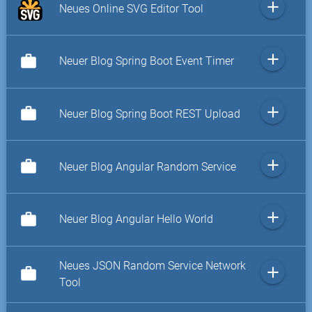
add
Neues Online SVG Editor Tool
add
work
Neuer Blog Spring Boot Event Timer
add
work
Neuer Blog Spring Boot REST Upload
add
work
Neuer Blog Angular Random Service
add
work
Neuer Blog Angular Hello World
Neues JSON Random Service Network
add
work
Tool