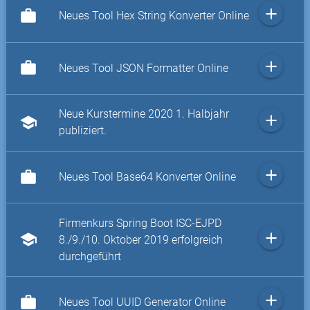
add
work
Neues Tool Hex String Konverter Online
add
work
Neues Tool JSON Formatter Online
Neue Kurstermine 2020 1. Halbjahr
add
school
publiziert.
add
work
Neues Tool Base64 Konverter Online
Firmenkurs Spring Boot ISC-EJPD
add
school
8./9./10. Oktober 2019 erfolgreich
durchgeführt
add
work
Neues Tool UUID Generator Online