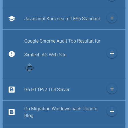
add
school
Javascript Kurs neu mit ES6 Standard
Google Chrome Audit Top Resultat für
add
new_releases
Simtech AG Web Site
add
Go HTTP/2 TLS Server
Go Migration Windows nach Ubuntu
add
Blog