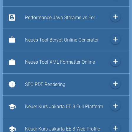
add
Performance Java Streams vs For
add
work
Neues Tool Bcrypt Online Generator
add
work
Neues Tool XML Formatter Online
add
new_releases
SEO PDF Rendering
add
school
Neuer Kurs Jakarta EE 8 Full Platform
add
school
Neuer Kurs Jakarta EE 8 Web Profile