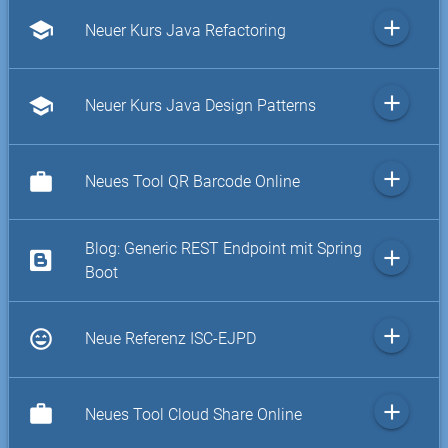
add
school
Neuer Kurs Java Refactoring
add
school
Neuer Kurs Java Design Patterns
add
work
Neues Tool QR Barcode Online
Blog: Generic REST Endpoint mit Spring
add
Boot
add
sentiment_very_satisfied
Neue Referenz ISC-EJPD
add
work
Neues Tool Cloud Share Online