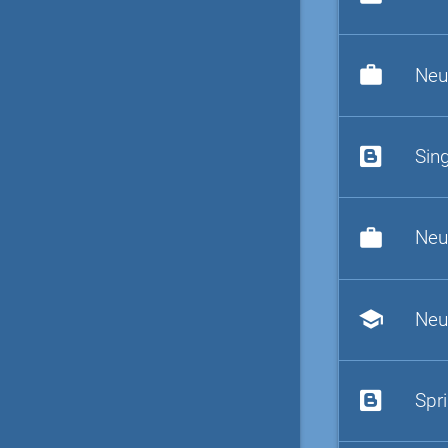
work
Neu
Sin
work
Neu
school
Neu
Spr