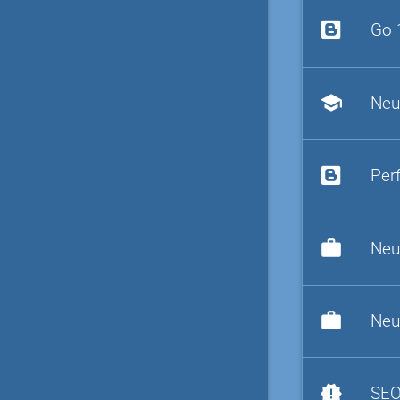
Go 
school
Neu
Per
work
Neu
work
Neu
new_releases
SEO