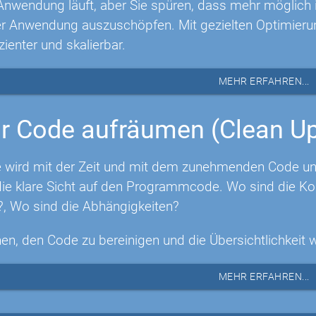
Anwendung läuft, aber Sie spüren, dass mehr möglich is
rer Anwendung auszuschöpfen. Mit gezielten Optimie
izienter und skalierbar.
MEHR ERFAHREN...
r Code aufräumen (Clean U
 wird mit der Zeit und mit dem zunehmenden Code unüb
e klare Sicht auf den Programmcode. Wo sind die Ko
?, Wo sind die Abhängigkeiten?
nen, den Code zu bereinigen und die Übersichtlichkeit 
MEHR ERFAHREN...