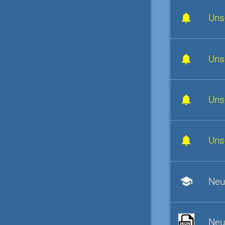
Uns
Uns
Uns
Uns
school
Neu
Neu