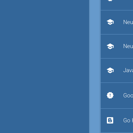
school
Neu
school
Neu
school
Jav
new_releases
Goo
Go 