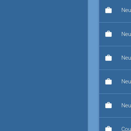
work
Neu
work
Neu
work
Neu
work
Neu
work
Neu
work
Cou