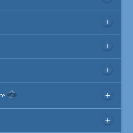
add
add
add
add
ite
add