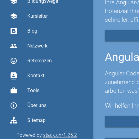
school
Bildungswege
Ihre Angular-
Potenzial Ih
school
Kursleiter
schneller, eff
Blog
group
Netzwerk
Angula
sentiment_very_satisfied
Referenzen
Angular Code
contacts
Kontakt
zunehmend di
work
arbeiten was
Tools
info_outline
Wir helfen Ih
Über uns
Sitemap
Powered by
stack.ch/1.25.2