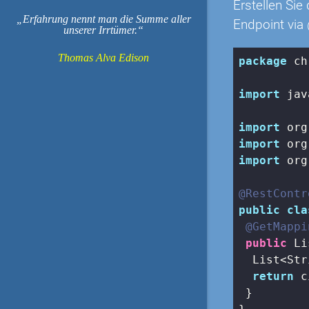
Erstellen Si
Erfahrung nennt man die Summe aller
Endpoint via
unserer Irrtümer.
Thomas Alva Edison
package
 ch
import
 jav
import
import
import
 org
@RestContr
public
cla
@GetMappi
public
 Li
  List<Str
return
 c
 }
