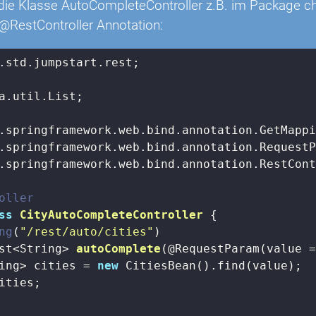
e die Klasse AutoCompleteController z.B. im Package ch
 @RestController Annotation:
.std.jumpstart.rest;

a.util.List;

.springframework.web.bind.annotation.RestCont
oller
ss
CityAutoCompleteController
{

ng
(
"/rest/auto/cities"
)

st<String> 
autoComplete
(@RequestParam(value 
ing> cities = 
new
 CitiesBean().find(value);

ities;
