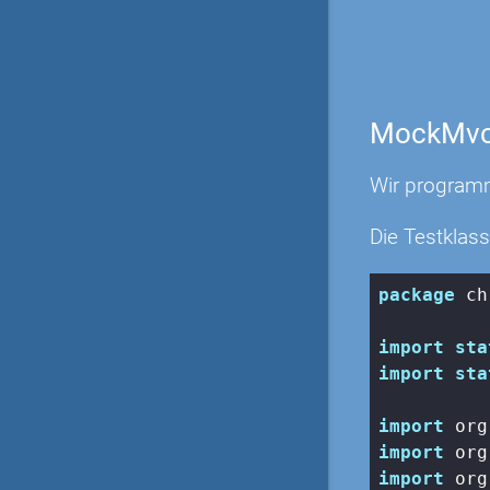
MockMv
Wir programm
Die Testklass
package
 ch
import
sta
import
sta
import
import
import