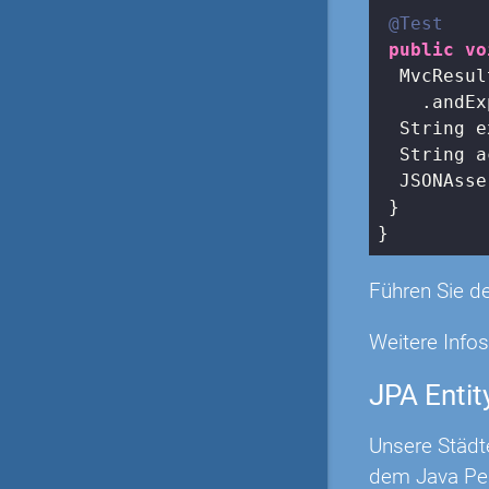
@Test
public
vo
  MvcResul
    .andEx
  String e
  String a
  JSONAsse
 }

}
Führen Sie de
Weitere Info
JPA Entit
Unsere Städt
dem Java Per