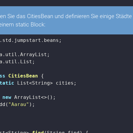
n Sie das CitiesBean und definieren Sie einige Städte
n einem static Block:
.std.jumpstart.beans;

a.util.List;

ss
CitiesBean
{

tatic
 List<String> cities;

 
new
 ArrayList<>();

dd(
"Aarau"
);

st<String> 
find
(String find)
{
