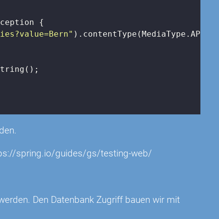
xception 
{

ties?value=Bern"
).contentType(MediaType.APPLIC
tring();

rden.
ps://spring.io/guides/gs/testing-web/
 werden. Den Datenbank Zugriff bauen wir mit