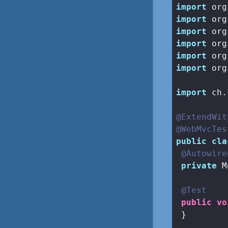
import
import
import
import
import
import
 org
import
 ch.
@ExtendWit
@WebMvcTes
public
cla
@Autowire
private
 M
@Test
public
vo
 }
