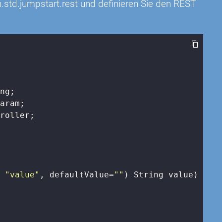
.std.jumpstart.rest und definieren Sie den REST
roller;

= 
"value"
, defaultValue=
""
)
 String value) 
{
