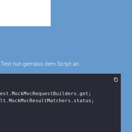
en Test nun gemäss dem Script an:
lt.MockMvcResultMatchers.status;
