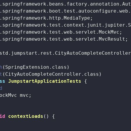
.springframework.test.web.servlet.MvcResult;

std.jumpstart.rest.CityAutoCompleteController
h
t
ss
JumpstartApplicationTests
{

d
ockMvc mvc;

id
contextLoads
()
{
