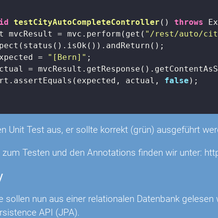
id
testCityAutoCompleteController
()
throws
 E
t mvcResult = mvc.perform(get(
"/rest/auto/ci
pect(status().isOk()).andReturn();

xpected = 
"[Bern]"
;

ctual = mvcResult.getResponse().getContentAsS
rt.assertEquals(expected, actual, 
false
);

n Unit Test aus, er sollte korrekt (grün) ausgeführt we
s zum Testen und den Annotations finden wir unter: htt
y
e sollen nun aus einer relationalen Datenbank gelesen
sistence API (JPA).