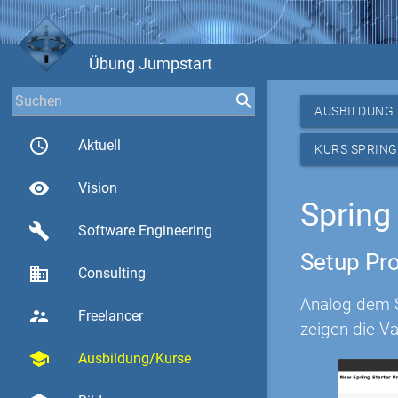
Übung Jumpstart
AUSBILDUNG
access_time
Aktuell
KURS SPRING
visibility
Vision
Spring
build
Software Engineering
Setup Pro
business
Consulting
Analog dem Sp
supervisor_account
Freelancer
zeigen die Va
school
Ausbildung/Kurse