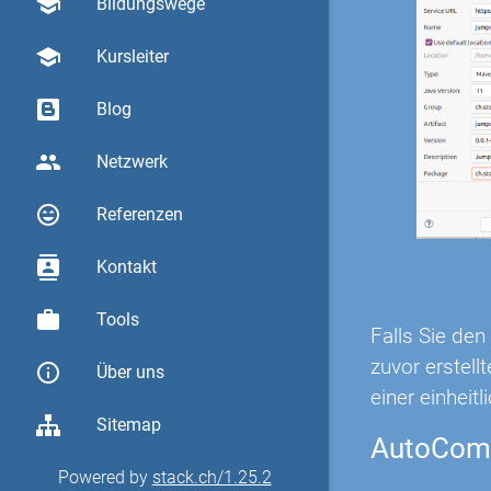
school
Bildungswege
school
Kursleiter
Blog
group
Netzwerk
sentiment_very_satisfied
Referenzen
contacts
Kontakt
work
Tools
Falls Sie de
zuvor erstel
info_outline
Über uns
einer einheitl
Sitemap
AutoComp
Powered by
stack.ch/1.25.2