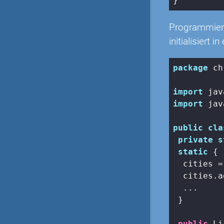
}
Programmiere
initialisiert i
package
 ch
import
import
 jav
public
cla
private
s
static
 {

  cities =
  cities.a
  ...

 }

public
 Li