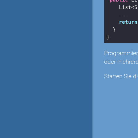
    List<S
    ...

return
  }

}
Programmiere
oder mehrere
Starten Sie d