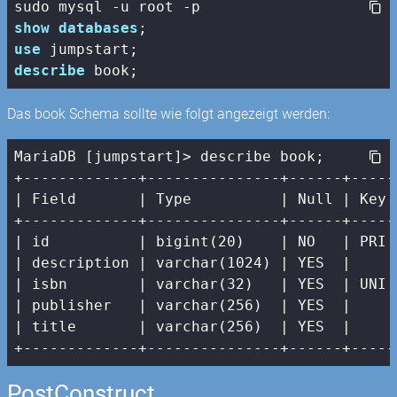
show
databases
use
describe
 book;
Das book Schema sollte wie folgt angezeigt werden:
MariaDB [jumpstart]> describe book;

| Field       |
 Type          
| Null |
 Key 
+-------------+---------------+------+-----
|
 id          
| bigint(20)    |
 NO   
| PRI 
| description |
 varchar(
1024
) 
| YES  |
|
 isbn        
| varchar(32)   |
 YES  
| UNI 
| publisher   |
 varchar(
256
)  
| YES  |
|
 title       
| varchar(256)  |
 YES  
|     
+-------------+---------------+------+-----
PostConstruct