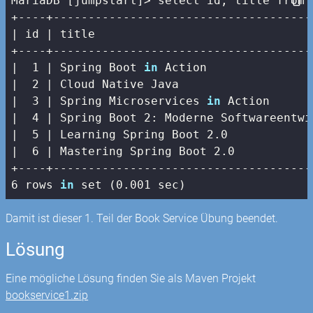
MariaDB [jumpstart]> select id, title from b
| id |
 title                               
+----+-------------------------------------
|
1
| Spring Boot 
in
 Action               
|  2 |
 Cloud Native Java                   
|
3
| Spring Microservices 
in
 Action      
|  4 |
 Spring Boot 
2
: Moderne Softwareentwi
|
5
| Learning Spring Boot 2.0            
|  6 |
 Mastering Spring Boot 
2.0
+----+-------------------------------------
6 rows 
in
 set (0.001 sec)
Damit ist dieser 1. Teil der Book Service Übung beendet.
Lösung
Eine mögliche Lösung finden Sie als Maven Projekt
bookservice1.zip