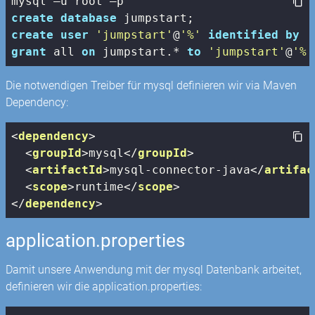
create
database
create
user
'jumpstart'
@
'%'
identified
by
'
grant
 all 
on
 jumpstart.* 
to
'jumpstart'
@
'%'
Die notwendigen Treiber für mysql definieren wir via Maven
Dependency:
<
dependency
>
<
groupId
>
mysql
</
groupId
>
<
artifactId
>
mysql-connector-java
</
artifac
<
scope
>
runtime
</
scope
>
</
dependency
>
application.properties
Damit unsere Anwendung mit der mysql Datenbank arbeitet,
definieren wir die application.properties: