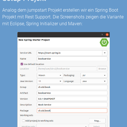
Analog dem jumpstart Projekt erstellen wir ein Spring Boot
Projekt mit Rest Support. Die Screenshots zeigen die Variante
mit Eclipse, Spring Initializer und Maven: