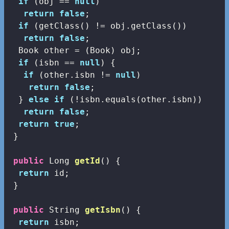
if
 (obj == 
null
)

return
false
;

if
 (getClass() != obj.getClass())

return
false
;

  Book other = (Book) obj;

if
 (isbn == 
null
) {

if
 (other.isbn != 
null
)

return
false
;

  } 
else
if
 (!isbn.equals(other.isbn))

return
false
;

return
true
;

 }

public
 Long 
getId
()
{

return
 id;

 }

public
 String 
getIsbn
()
{

return
 isbn;
