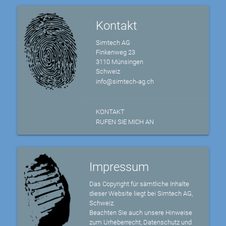
Kontakt
Simtech AG
Finkenweg 23
3110 Münsingen
Schweiz
info@simtech-ag.ch
KONTAKT
RUFEN SIE MICH AN
Impressum
Das Copyright für sämtliche Inhalte
dieser Website liegt bei Simtech AG,
Schweiz.
Beachten Sie auch unsere Hinweise
zum Urheberrecht, Datenschutz und