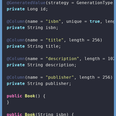
@GeneratedValue
(strategy = GenerationType.
private
 Long id;

@Column
(name = 
"isbn"
, unique = 
true
, leng
private
 String isbn;

@Column
(name = 
"title"
, length = 
256
)

private
 String title;

@Column
(name = 
"description"
, length = 
102
private
 String description;

@Column
(name = 
"publisher"
, length = 
256
)

private
 String publisher;

public
Book
()
{

 }

public
Book
(String isbn)
{
