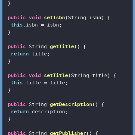
 }

public
void
setIsbn
(String isbn)
{

this
.isbn = isbn;

 }

public
 String 
getTitle
()
{

return
 title;

 }

public
void
setTitle
(String title)
{

this
.title = title;

 }

public
 String 
getDescription
()
{

return
 description;

 }

public
 String 
getPublisher
()
{
