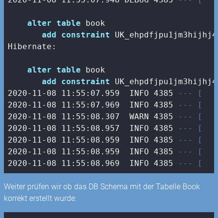
alter
table
 book 

add
constraint
 UK_ehpdfjpu1jm3hijhj4
Hibernate: 

alter
table
 book 

add
constraint
 UK_ehpdfjpu1jm3hijhj4
2020
-11
-08
11
:
55
:
07.959
  INFO 
4385
--- [   
2020
-11
-08
11
:
55
:
07.969
  INFO 
4385
--- [   
2020
-11
-08
11
:
55
:
08.307
  WARN 
4385
--- [   
2020
-11
-08
11
:
55
:
08.957
  INFO 
4385
--- [   
2020
-11
-08
11
:
55
:
08.959
  INFO 
4385
--- [   
2020
-11
-08
11
:
55
:
08.959
  INFO 
4385
--- [   
2020
-11
-08
11
:
55
:
08.969
  INFO 
4385
--- [   
Weiter prüfen wir ob das DB Schema mit der Tabelle Book
korrekt erstellt wurde: