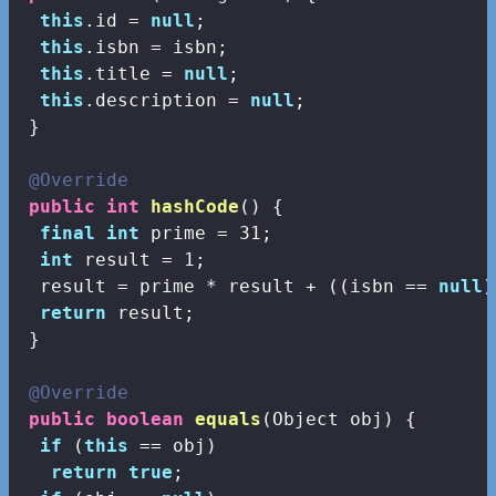
this
.id = 
null
;

this
.isbn = isbn;

this
.title = 
null
;

this
.description = 
null
;

 }

@Override
public
int
hashCode
()
{

final
int
 prime = 
31
;

int
 result = 
1
;

  result = prime * result + ((isbn == 
null
)
return
 result;

 }

@Override
public
boolean
equals
(Object obj)
{

if
 (
this
 == obj)

return
true
;
