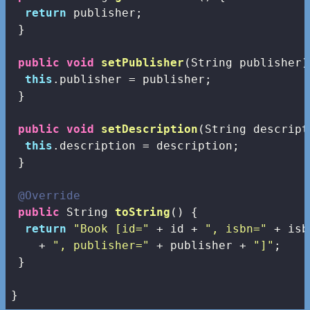
return
 publisher;

 }

public
void
setPublisher
(String publisher)
this
.publisher = publisher;

 }

public
void
setDescription
(String descript
this
.description = description;

 }

@Override
public
 String 
toString
()
{

return
"Book [id="
 + id + 
", isbn="
 + isb
    + 
", publisher="
 + publisher + 
"]"
;

 }

}