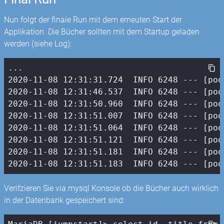
Nun folgt der finale Run mit dem erneuten Start der
Applikation. Die Bücher sollten mit dem Startup geladen
werden (siehe Log):
2020
-11
-08
12
:
31
:
31.724
  INFO 
6248
 --- [poo
2020
-11
-08
12
:
31
:
46.537
  INFO 
6248
 --- [poo
2020
-11
-08
12
:
31
:
50.960
  INFO 
6248
 --- [poo
2020
-11
-08
12
:
31
:
51.007
  INFO 
6248
 --- [poo
2020
-11
-08
12
:
31
:
51.064
  INFO 
6248
 --- [poo
2020
-11
-08
12
:
31
:
51.121
  INFO 
6248
 --- [poo
2020
-11
-08
12
:
31
:
51.181
  INFO 
6248
 --- [poo
2020
-11
-08
12
:
31
:
51.183
  INFO 
6248
 --- [poo
Verifzieren Sie via mysql Konsole ob die Bücher auch wirklich
in der Datenbank gespeichert sind: