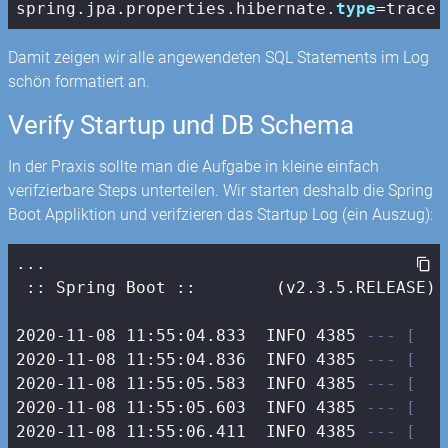
spring.jpa.properties.hibernate.
type
=trace
Damit zeigen wir alle angewendeten SQL Statements im Log
schön formatiert an.
Verify Startup und DB Schema
In der Praxis sollte man die Aufgabe in kleine einfach
verifzierbare Steps unterteilen. Wir starten deshalb die Spring
Boot Appliktion und verifzieren das Startup Log (ein Auszug):
...

 :: Spring Boot ::        (v2.3.5.RELEASE)

2020-11-08 11:55:04.833  INFO 4385 
--- [   
2020-11-08 11:55:04.836  INFO 4385 
--- [   
2020-11-08 11:55:05.583  INFO 4385 
--- [   
2020-11-08 11:55:05.603  INFO 4385 
--- [   
2020-11-08 11:55:06.411  INFO 4385 
--- [   