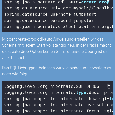
spring.jpa.hibernate.ddl-auto=
create
-
drop
spring.datasource.url=jdbc:mysql://localhos
spring.datasource.username=jumpstart

spring.datasource.password=jumpstart

spring.jpa.hibernate.dialect-platform=org.h
Mit der create-drop ddl-auto Anweisung erstellen wir das
Schema mit jedem Start vollständig neu. In der Praxis macht
die create-drop Option keinen Sinn, für unsere Übung ist es
aber hilfreich.
Das SQL Debugging belassen wir wie bisher und erweitern es
noch wie folgt:
logging.level.org.hibernate.SQL=DEBUG

logging.level.org.hibernate.
type
.descriptor
spring.jpa.properties.hibernate.show_sql=
tr
spring.jpa.properties.hibernate.use_sql_com
spring.jpa.properties.hibernate.format_sql=