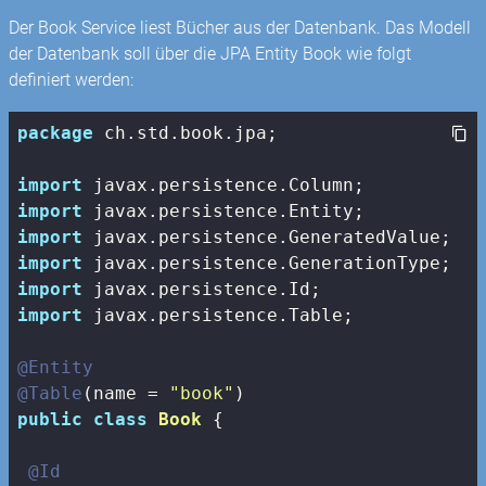
Der Book Service liest Bücher aus der Datenbank. Das Modell
der Datenbank soll über die JPA Entity Book wie folgt
definiert werden:
package
 ch.std.book.jpa;

import
import
import
import
import
import
 javax.persistence.Table;

@Entity
@Table
(name = 
"book"
public
class
Book
{

@Id