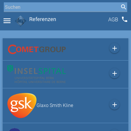
phone
menu
Referenzen
AGB
add
add
add
Glaxo Smith Kline