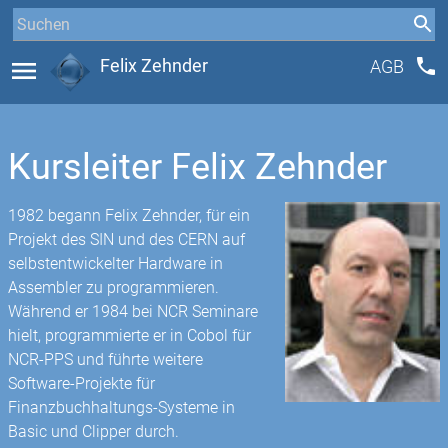
phone
menu
Felix Zehnder
AGB
Kursleiter Felix Zehnder
1982 begann Felix Zehnder, für ein
Projekt des SIN und des CERN auf
selbstentwickelter Hardware in
Assembler zu programmieren.
Während er 1984 bei NCR Seminare
hielt, programmierte er in Cobol für
NCR-PPS und führte weitere
Software-Projekte für
Finanzbuchhaltungs-Systeme in
Basic und Clipper durch.