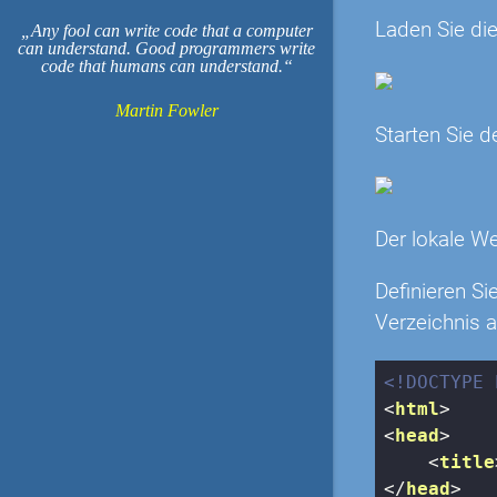
Laden Sie die
Any fool can write code that a computer
can understand. Good programmers write
code that humans can understand.
Martin Fowler
Starten Sie d
Der lokale We
Definieren S
Verzeichnis a
<!DOCTYPE 
<
html
>
<
head
>
<
title
</
head
>