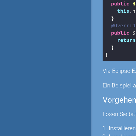
public
H
this
.n
  }

@Overrid
public
 S
return
  }

Via Eclipse E
Ein Beispiel a
Vorgehe
Lösen Sie bit
Installier