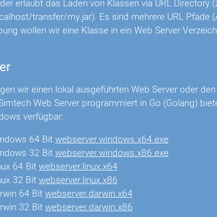
r erlaubt das Laden von Klassen via URL Directory (z.
localhost/transfer/my.jar). Es sind mehrere URL Pfade (A
bung wollen wir eine Klasse in ein Web Server Verzeic
er
igen wir einen lokal ausgeführten Web Server oder d
 Simtech Web Server programmiert in Go (Golang) bietet
dows verfügbar:
indows 64 Bit
webserver.windows.x64.exe
indows 32 Bit
webserver.windows.x86.exe
nux 64 Bit
webserver.linux.x64
nux 32 Bit
webserver.linux.x86
rwin 64 Bit
webserver.darwin.x64
rwin 32 Bit
webserver.darwin.x86