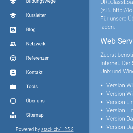
school
Bildungswege
URLClassLoade
(z.B. http://
school
Kursleiter
Für unsere Ü
laden.
Blog
Web Serv
group
Netzwerk
Zuerst benöt
sentiment_very_satisfied
Referenzen
Internet. Der
Unix und Win
contacts
Kontakt
Version W
work
Tools
Version W
info_outline
Über uns
Version Li
Version Li
Sitemap
Version Da
Version Da
Powered by
stack.ch/1.25.2