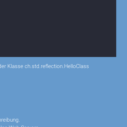
der Klasse ch.std.reflection.HelloClass
hreibung.