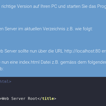
 richtige Version auf Ihren PC und starten Sie das Pro
en Server im aktuellen Verzeichnis z.B. wie folgt:
b Server sollte nun über die URL http://localhost:80 e
ie nun eine index.html Datei z.B. gemäss dem folgende
b:
html>
>
Web Server Root
</
title
>