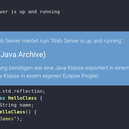
eb Server meldet nun "Web Server is up and running".
(Java Archive)
ng benötigen wie eine Java Klasse exportiert in einem
 Klasse in einem eigenen Eclipse Projekt:
ss
HelloClass
{

String name;

elloClass
()
{

James"
);
