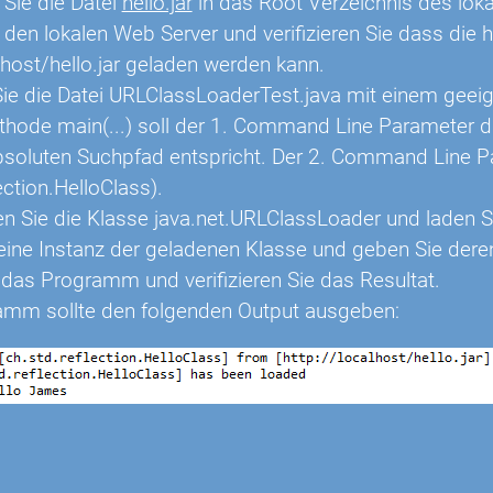
n Sie die Datei
hello.jar
in das Root Verzeichnis des lok
 den lokalen Web Server und verifizieren Sie dass die h
lhost/hello.jar geladen werden kann.
ie die Datei URLClassLoaderTest.java mit einem geeig
hode main(...) soll der 1. Command Line Parameter die 
soluten Suchpfad entspricht. Der 2. Command Line Pa
ection.HelloClass).
ren Sie die Klasse java.net.URLClassLoader und laden S
 eine Instanz der geladenen Klasse und geben Sie deren
 das Programm und verifizieren Sie das Resultat.
amm sollte den folgenden Output ausgeben: