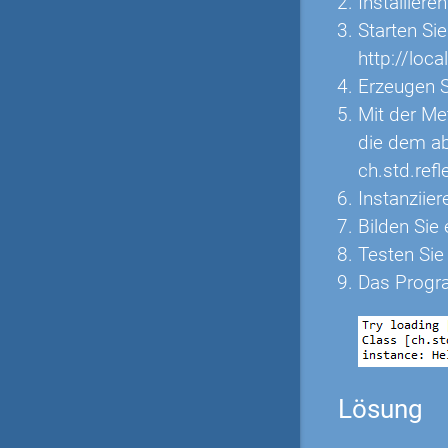
Installiere
Starten Sie
http://loca
Erzeugen S
Mit der Met
die dem ab
ch.std.refl
Instanziie
Bilden Sie
Testen Sie
Das Progr
Lösung