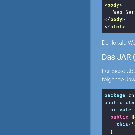
<
body
>
</
body
>
</
html
>
Der lokale W
Das JAR 
Für diese Übu
folgende Java
package
public
cla
private
 
public
H
this
(
"
  }
