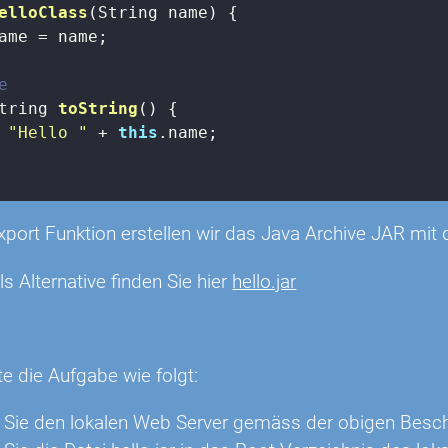
elloClass
(String name)
{

ame = name;

e
tring 
toString
()
{

"Hello "
 + 
this
.name;

xport Funktion erstellen wir das Java Archive JAR mit 
ls Alternative finden Sie hier
hello.jar
n
te die Aufgabe wie folgt:
en Sie den lokalen Web Server gemäss der obigen Besc