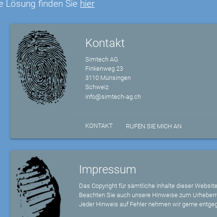
e Lösung finden Sie
hier
Kontakt
Simtech AG
Finkenweg 23
3110 Münsingen
Schweiz
info@simtech-ag.ch
KONTAKT
RUFEN SIE MICH AN
Impressum
Das Copyright für sämtliche Inhalte dieser Website
Beachten Sie auch unsere Hinweise zum Urheberr
Jeder Hinweis auf Fehler nehmen wir gerne entge