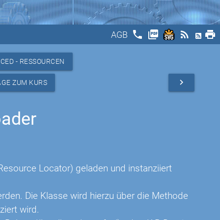
phone
picture_as_pdf
rss_feed
print
AGB
CED - RESSOURCEN
navigate_next
AGE ZUM KURS
oader
 Resource Locator) geladen und instanziiert
rden. Die Klasse wird hierzu über die Methode
iert wird.