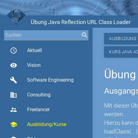
Übung Java Reflection URL Class Loader
AUSBILDUNG
access_time
Aktuell
KURS JAVA A
visibility
Vision
Übung 
build
Software Engineering
Ausgangs
business
Consulting
Mit dieser Üb
supervisor_account
Freelancer
werden.
Hierzu kann 
school
Ausbildung/Kurse
loadClass(...