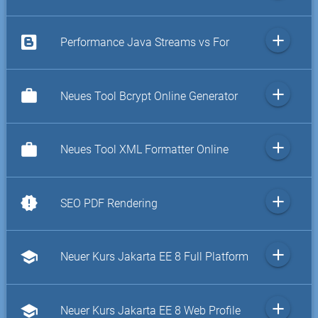
add
Performance Java Streams vs For
add
work
Neues Tool Bcrypt Online Generator
add
work
Neues Tool XML Formatter Online
add
new_releases
SEO PDF Rendering
add
school
Neuer Kurs Jakarta EE 8 Full Platform
add
school
Neuer Kurs Jakarta EE 8 Web Profile