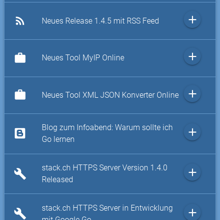
add
rss_feed
Neues Release 1.4.5 mit RSS Feed
add
work
Neues Tool MyIP Online
add
work
Neues Tool XML JSON Konverter Online
Blog zum Infoabend: Warum sollte ich
add
Go lernen
stack.ch HTTPS Server Version 1.4.0
add
build
Released
stack.ch HTTPS Server in Entwicklung
add
build
mit Google Go