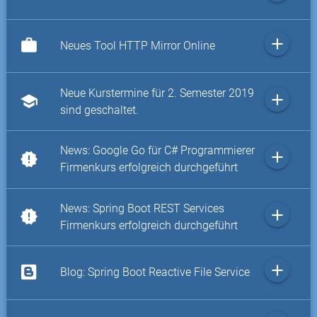
add
work
Neues Tool HTTP Mirror Online
Neue Kurstermine für 2. Semester 2019
add
school
sind geschaltet.
News: Google Go für C# Programmierer
add
new_releases
Firmenkurs erfolgreich durchgeführt
News: Spring Boot REST Services
add
new_releases
Firmenkurs erfolgreich durchgeführt
add
Blog: Spring Boot Reactive File Service