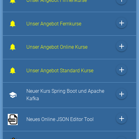
Unser Angebot Firmenkurse
add
Unser Angebot Fernkurse
add
Unser Angebot Online Kurse
add
Unser Angebot Standard Kurse
Neuer Kurs Spring Boot und Apache
add
school
Kafka
add
Neues Online JSON Editor Tool