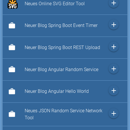
add
Neues Online SVG Editor Tool
add
work
Neuer Blog Spring Boot Event Timer
add
work
Neuer Blog Spring Boot REST Upload
add
work
Neuer Blog Angular Random Service
add
work
Neuer Blog Angular Hello World
Neues JSON Random Service Network
add
work
Tool