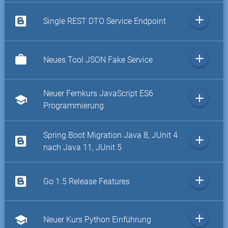
add
Single REST DTO Service Endpoint
add
work
Neues Tool JSON Fake Service
Neuer Fernkurs JavaScript ES6
add
school
Programmierung
Spring Boot Migration Java 8, JUnit 4
add
nach Java 11, JUnit 5
add
Go 1.5 Release Features
add
school
Neuer Kurs Python Einführung