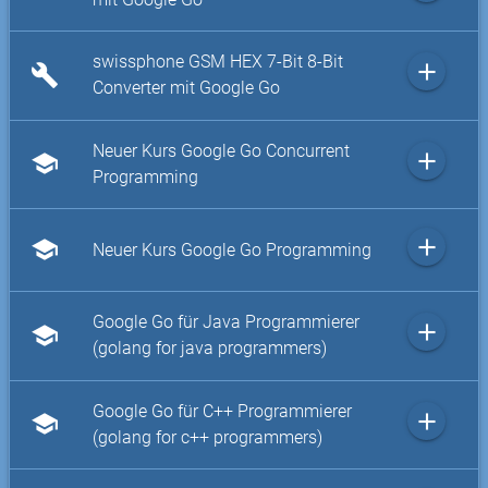
swissphone GSM HEX 7-Bit 8-Bit
add
build
Converter mit Google Go
Neuer Kurs Google Go Concurrent
add
school
Programming
add
school
Neuer Kurs Google Go Programming
Google Go für Java Programmierer
add
school
(golang for java programmers)
Google Go für C++ Programmierer
add
school
(golang for c++ programmers)