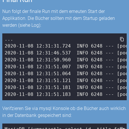
Nun folgt der finale Run mit dem erneuten Start der
Applikation. Die Bücher sollten mit dem Startup geladen
werden (siehe Log):
2020
-11
-08
12
:
31
:
31.724
  INFO 
6248
 --- [poo
2020
-11
-08
12
:
31
:
46.537
  INFO 
6248
 --- [poo
2020
-11
-08
12
:
31
:
50.960
  INFO 
6248
 --- [poo
2020
-11
-08
12
:
31
:
51.007
  INFO 
6248
 --- [poo
2020
-11
-08
12
:
31
:
51.064
  INFO 
6248
 --- [poo
2020
-11
-08
12
:
31
:
51.121
  INFO 
6248
 --- [poo
2020
-11
-08
12
:
31
:
51.181
  INFO 
6248
 --- [poo
2020
-11
-08
12
:
31
:
51.183
  INFO 
6248
 --- [poo
Verifzieren Sie via mysql Konsole ob die Bücher auch wirklich
in der Datenbank gespeichert sind: