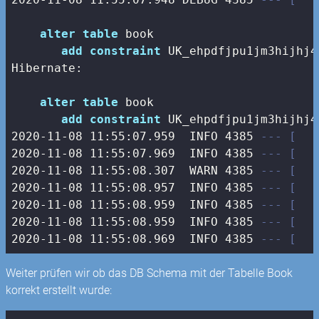
alter
table
 book 

add
constraint
 UK_ehpdfjpu1jm3hijhj4
Hibernate: 

alter
table
 book 

add
constraint
 UK_ehpdfjpu1jm3hijhj4
2020
-11
-08
11
:
55
:
07.959
  INFO 
4385
--- [   
2020
-11
-08
11
:
55
:
07.969
  INFO 
4385
--- [   
2020
-11
-08
11
:
55
:
08.307
  WARN 
4385
--- [   
2020
-11
-08
11
:
55
:
08.957
  INFO 
4385
--- [   
2020
-11
-08
11
:
55
:
08.959
  INFO 
4385
--- [   
2020
-11
-08
11
:
55
:
08.959
  INFO 
4385
--- [   
2020
-11
-08
11
:
55
:
08.969
  INFO 
4385
--- [   
Weiter prüfen wir ob das DB Schema mit der Tabelle Book
korrekt erstellt wurde: