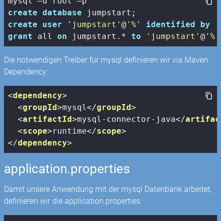
create
database
create
user
'jumpstart'
@
'%'
identified
by
'
grant
 all 
on
 jumpstart.* 
to
'jumpstart'
@
'%'
Die notwendigen Treiber für mysql definieren wir via Maven
Dependency:
<
dependency
>
<
groupId
>
mysql
</
groupId
>
<
artifactId
>
mysql-connector-java
</
artifac
<
scope
>
runtime
</
scope
>
</
dependency
>
application.properties
Damit unsere Anwendung mit der mysql Datenbank arbeitet,
definieren wir die application.properties: