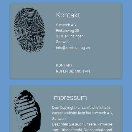
Kontakt
Simtech AG
Finkenweg 23
3110 Münsingen
Schweiz
info@simtech-ag.ch
KONTAKT
RUFEN SIE MICH AN
Impressum
Das Copyright für sämtliche Inhalte
dieser Website liegt bei Simtech AG,
Schweiz.
Beachten Sie auch unsere Hinweise
zum Urheberrecht, Datenschutz und