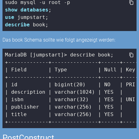
show
databases
use
describe
 book;
Das book Schema sollte wie folgt angezeigt werden:
MariaDB [jumpstart]> describe book;

| Field       |
 Type          
| Null |
 Key 
+-------------+---------------+------+-----
|
 id          
| bigint(20)    |
 NO   
| PRI 
| description |
 varchar(
1024
) 
| YES  |
|
 isbn        
| varchar(32)   |
 YES  
| UNI 
| publisher   |
 varchar(
256
)  
| YES  |
|
 title       
| varchar(256)  |
 YES  
|     
+-------------+---------------+------+-----
PostConstruct