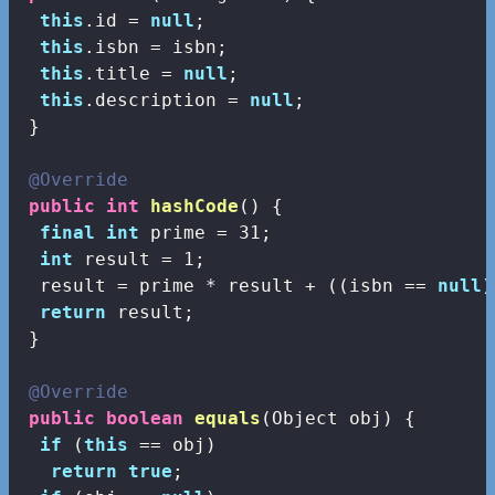
this
.id = 
null
;

this
.isbn = isbn;

this
.title = 
null
;

this
.description = 
null
;

 }

@Override
public
int
hashCode
()
{

final
int
 prime = 
31
;

int
 result = 
1
;

  result = prime * result + ((isbn == 
null
)
return
 result;

 }

@Override
public
boolean
equals
(Object obj)
{

if
 (
this
 == obj)

return
true
;
