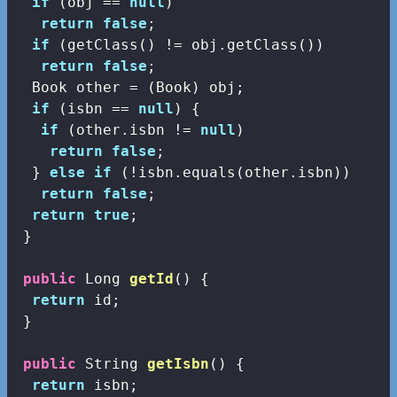
if
 (obj == 
null
)

return
false
;

if
 (getClass() != obj.getClass())

return
false
;

  Book other = (Book) obj;

if
 (isbn == 
null
) {

if
 (other.isbn != 
null
)

return
false
;

  } 
else
if
 (!isbn.equals(other.isbn))

return
false
;

return
true
;

 }

public
 Long 
getId
()
{

return
 id;

 }

public
 String 
getIsbn
()
{

return
 isbn;
