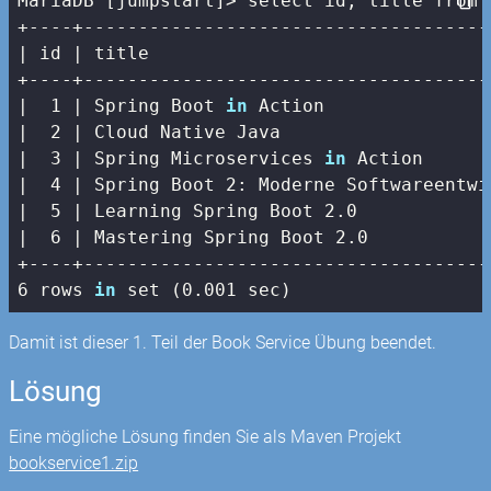
MariaDB [jumpstart]> select id, title from b
| id |
 title                               
+----+-------------------------------------
|
1
| Spring Boot 
in
 Action               
|  2 |
 Cloud Native Java                   
|
3
| Spring Microservices 
in
 Action      
|  4 |
 Spring Boot 
2
: Moderne Softwareentwi
|
5
| Learning Spring Boot 2.0            
|  6 |
 Mastering Spring Boot 
2.0
+----+-------------------------------------
6 rows 
in
 set (0.001 sec)
Damit ist dieser 1. Teil der Book Service Übung beendet.
Lösung
Eine mögliche Lösung finden Sie als Maven Projekt
bookservice1.zip