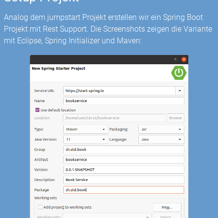
Analog dem jumpstart Projekt erstellen wir ein Spring Boot
Projekt mit Rest Support. Die Screenshots zeigen die Variante
mit Eclipse, Spring Initializer und Maven: