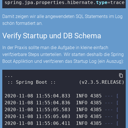
spring.jpa.properties.hibernate.
type
=trace
Damit zeigen wir alle angewendeten SQL Statements im Log
schön formatiert an.
Verify Startup und DB Schema
In der Praxis sollte man die Aufgabe in kleine einfach
verifzierbare Steps unterteilen. Wir starten deshalb die Spring
Boot Appliktion und verifzieren das Startup Log (ein Auszug):
...

 :: Spring Boot ::        (v2.3.5.RELEASE)

2020-11-08 11:55:04.833  INFO 4385 
--- [   
2020-11-08 11:55:04.836  INFO 4385 
--- [   
2020-11-08 11:55:05.583  INFO 4385 
--- [   
2020-11-08 11:55:05.603  INFO 4385 
--- [   
2020-11-08 11:55:06.411  INFO 4385 
--- [   