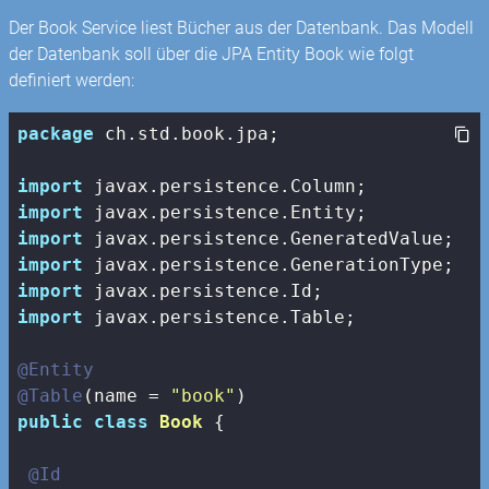
Der Book Service liest Bücher aus der Datenbank. Das Modell
der Datenbank soll über die JPA Entity Book wie folgt
definiert werden:
package
 ch.std.book.jpa;

import
import
import
import
import
import
 javax.persistence.Table;

@Entity
@Table
(name = 
"book"
public
class
Book
{

@Id