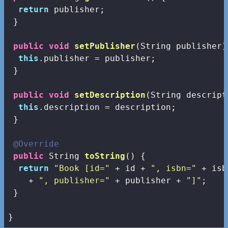
return
 publisher;

 }

public
void
setPublisher
(String publisher)
this
.publisher = publisher;

 }

public
void
setDescription
(String descript
this
.description = description;

 }

@Override
public
 String 
toString
()
{

return
"Book [id="
 + id + 
", isbn="
 + isb
    + 
", publisher="
 + publisher + 
"]"
;

 }

}