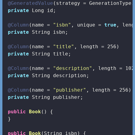
@GeneratedValue
(strategy = GenerationType.
private
 Long id;

@Column
(name = 
"isbn"
, unique = 
true
, leng
private
 String isbn;

@Column
(name = 
"title"
, length = 
256
)

private
 String title;

@Column
(name = 
"description"
, length = 
102
private
 String description;

@Column
(name = 
"publisher"
, length = 
256
)

private
 String publisher;

public
Book
()
{

 }

public
Book
(String isbn)
{
