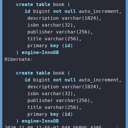
create
table
 book (

id
bigint
not
null
 auto_increment,

        description 
varchar
(
1024
),

        isbn 
varchar
(
32
),

        publisher 
varchar
(
256
),

        title 
varchar
(
256
),

        primary 
key
 (
id
)

    ) 
engine
=
InnoDB
Hibernate: 

create
table
 book (

id
bigint
not
null
 auto_increment,

        description 
varchar
(
1024
),

        isbn 
varchar
(
32
),

        publisher 
varchar
(
256
),

        title 
varchar
(
256
),

        primary 
key
 (
id
)

    ) 
engine
=
InnoDB
2020
-11
-08
11
:
55
:
07.948
 DEBUG 
4385
--- [   