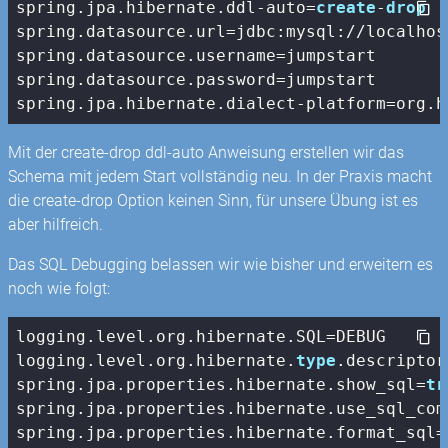
spring.jpa.hibernate.ddl-auto=
create
-
drop
spring.datasource.url=jdbc:mysql://localhos
spring.datasource.username=jumpstart

spring.datasource.password=jumpstart

spring.jpa.hibernate.dialect-platform=org.h
Mit der create-drop ddl-auto Anweisung erstellen wir das
Schema mit jedem Start vollständig neu. In der Praxis macht
die create-drop Option keinen Sinn, für unsere Übung ist es
aber hilfreich.
Das SQL Debugging belassen wir wie bisher und erweitern es
noch wie folgt:
logging.level.org.hibernate.SQL=DEBUG

logging.level.org.hibernate.
type
.descriptor
spring.jpa.properties.hibernate.show_sql=
tr
spring.jpa.properties.hibernate.use_sql_com
spring.jpa.properties.hibernate.format_sql=