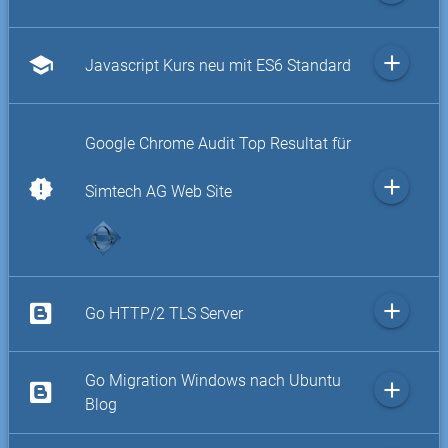
add
school
Javascript Kurs neu mit ES6 Standard
Google Chrome Audit Top Resultat für
add
new_releases
Simtech AG Web Site
add
Go HTTP/2 TLS Server
Go Migration Windows nach Ubuntu
add
Blog