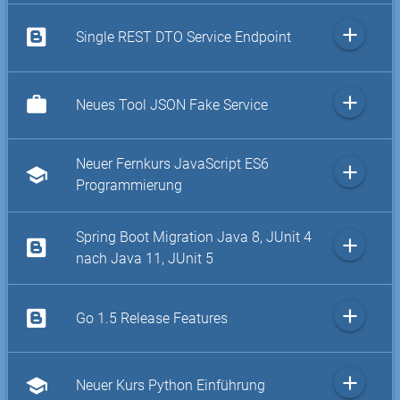
add
Single REST DTO Service Endpoint
add
work
Neues Tool JSON Fake Service
Neuer Fernkurs JavaScript ES6
add
school
Programmierung
Spring Boot Migration Java 8, JUnit 4
add
nach Java 11, JUnit 5
add
Go 1.5 Release Features
add
school
Neuer Kurs Python Einführung