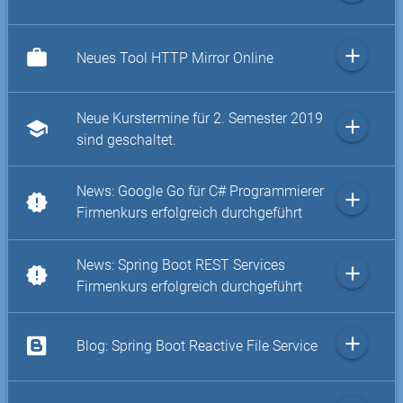
add
work
Neues Tool HTTP Mirror Online
Neue Kurstermine für 2. Semester 2019
add
school
sind geschaltet.
News: Google Go für C# Programmierer
add
new_releases
Firmenkurs erfolgreich durchgeführt
News: Spring Boot REST Services
add
new_releases
Firmenkurs erfolgreich durchgeführt
add
Blog: Spring Boot Reactive File Service