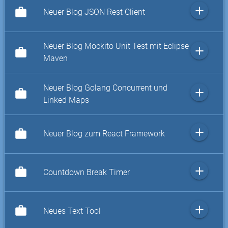
add
work
Neuer Blog JSON Rest Client
Neuer Blog Mockito Unit Test mit Eclipse
add
work
Maven
Neuer Blog Golang Concurrent und
add
work
Linked Maps
add
work
Neuer Blog zum React Framework
add
work
Countdown Break Timer
add
work
Neues Text Tool