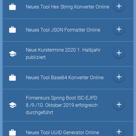
add
work
Neues Tool Hex String Konverter Online
add
work
Neues Tool JSON Formatter Online
Neue Kurstermine 2020 1. Halbjahr
add
school
publiziert.
add
work
Neues Tool Base64 Konverter Online
Firmenkurs Spring Boot ISC-EJPD
add
school
8./9./10. Oktober 2019 erfolgreich
durchgeführt
add
work
Neues Tool UUID Generator Online