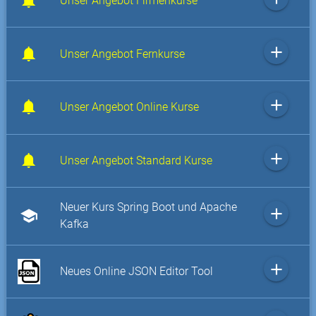
Unser Angebot Firmenkurse
add
Unser Angebot Fernkurse
add
Unser Angebot Online Kurse
add
Unser Angebot Standard Kurse
Neuer Kurs Spring Boot und Apache
add
school
Kafka
add
Neues Online JSON Editor Tool