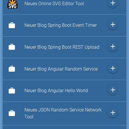
add
Neues Online SVG Editor Tool
add
work
Neuer Blog Spring Boot Event Timer
add
work
Neuer Blog Spring Boot REST Upload
add
work
Neuer Blog Angular Random Service
add
work
Neuer Blog Angular Hello World
Neues JSON Random Service Network
add
work
Tool