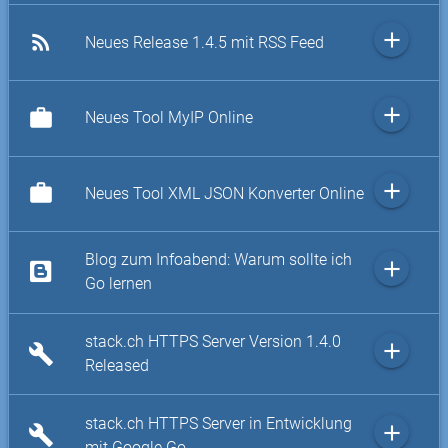
add
rss_feed
Neues Release 1.4.5 mit RSS Feed
add
work
Neues Tool MyIP Online
add
work
Neues Tool XML JSON Konverter Online
Blog zum Infoabend: Warum sollte ich
add
Go lernen
stack.ch HTTPS Server Version 1.4.0
add
build
Released
stack.ch HTTPS Server in Entwicklung
add
build
mit Google Go