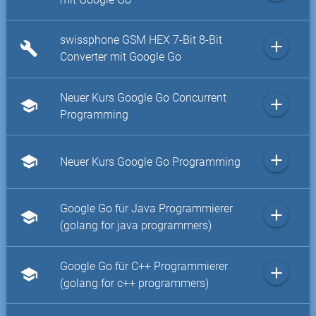
swissphone GSM HEX 7-Bit 8-Bit
add
build
Converter mit Google Go
Neuer Kurs Google Go Concurrent
add
school
Programming
add
school
Neuer Kurs Google Go Programming
Google Go für Java Programmierer
add
school
(golang for java programmers)
Google Go für C++ Programmierer
add
school
(golang for c++ programmers)