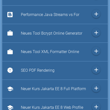
add
Performance Java Streams vs For
add
work
Neues Tool Bcrypt Online Generator
add
work
Neues Tool XML Formatter Online
add
new_releases
SEO PDF Rendering
add
school
Neuer Kurs Jakarta EE 8 Full Platform
add
school
Neuer Kurs Jakarta EE 8 Web Profile