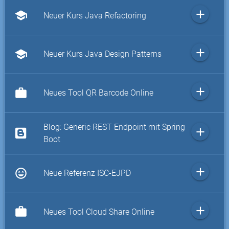
add
school
Neuer Kurs Java Refactoring
add
school
Neuer Kurs Java Design Patterns
add
work
Neues Tool QR Barcode Online
Blog: Generic REST Endpoint mit Spring
add
Boot
add
sentiment_very_satisfied
Neue Referenz ISC-EJPD
add
work
Neues Tool Cloud Share Online