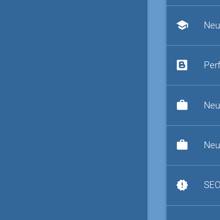
school
Neu
Per
work
Neu
work
Neu
new_releases
SEO