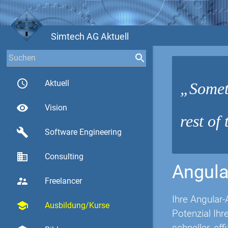
Simtech AG Aktuell
access_time
Aktuell
Somet
visibility
Vision
rest of
build
Software Engineering
business
Consulting
Angula
supervisor_account
Freelancer
Ihre Angular-
school
Ausbildung/Kurse
Potenzial Ih
schneller, eff