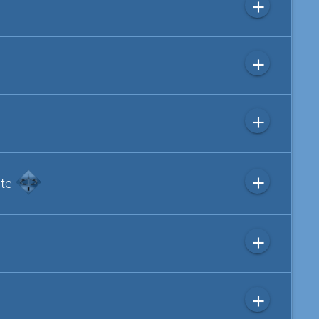
add
add
add
add
ite
add
add