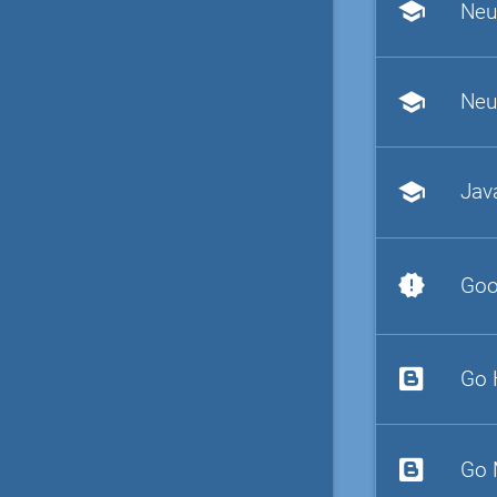
school
Neu
school
Neu
school
Jav
new_releases
Goo
Go 
Go 