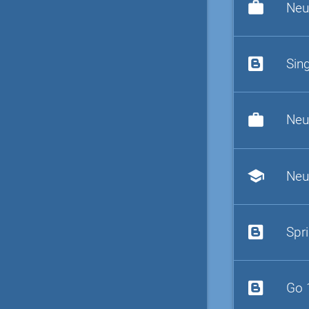
work
Neu
Sin
work
Neu
school
Neu
Spr
Go 