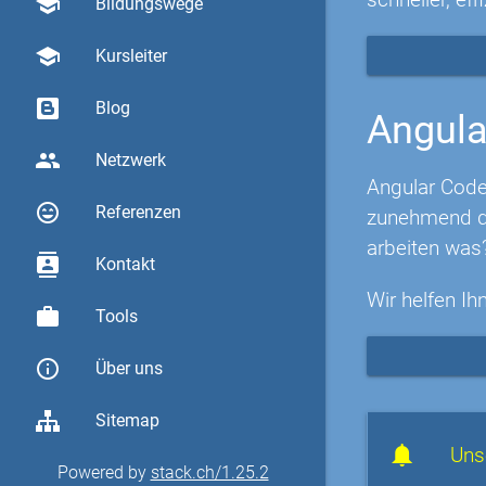
school
Bildungswege
school
Kursleiter
Blog
Angula
group
Netzwerk
Angular Code
sentiment_very_satisfied
Referenzen
zunehmend di
arbeiten was
contacts
Kontakt
Wir helfen Ih
work
Tools
info_outline
Über uns
Sitemap
Uns
Powered by
stack.ch/1.25.2