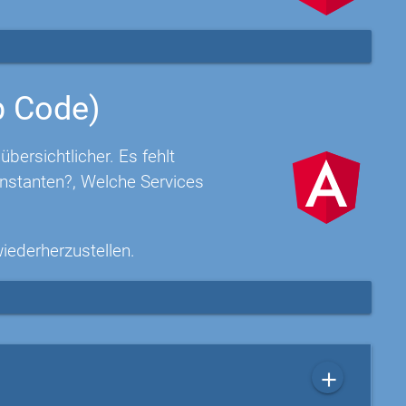
p Code)
ersichtlicher. Es fehlt
nstanten?, Welche Services
wiederherzustellen.
add