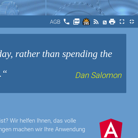
phone
picture_as_pdf
rss_feed
print
fullscreen
fullscreen_exit
AGB
ay, rather than spending the
.
Dan Salomon
t? Wir helfen Ihnen, das volle
rungen machen wir Ihre Anwendung