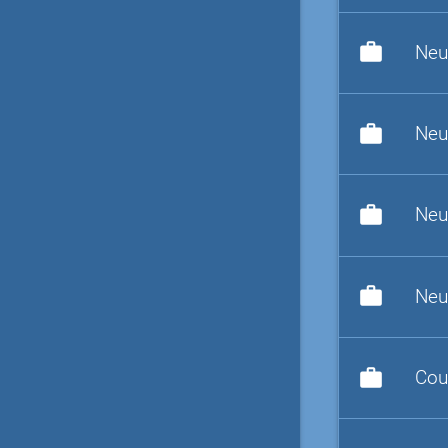
work
Neu
work
Neu
work
Neu
work
Neu
work
Cou