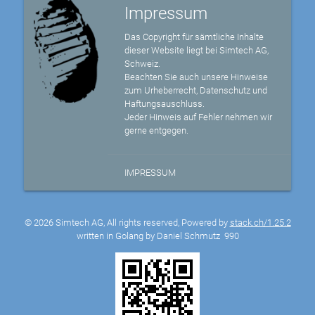
Impressum
rectangle
a
Draw
circle
a
Draw
Das Copyright für sämtliche Inhalte
dieser Website liegt bei Simtech AG,
marker
a
Schweiz.
Edit
Beachten Sie auch unsere Hinweise
circlemarker
layers
Delete
zum Urheberrecht, Datenschutz und
Haftungsauschluss.
layers
Jeder Hinweis auf Fehler nehmen wir
gerne entgegen.
IMPRESSUM
© 2026 Simtech AG, All rights reserved, Powered by
stack.ch/1.25.2
written in Golang by Daniel Schmutz
990