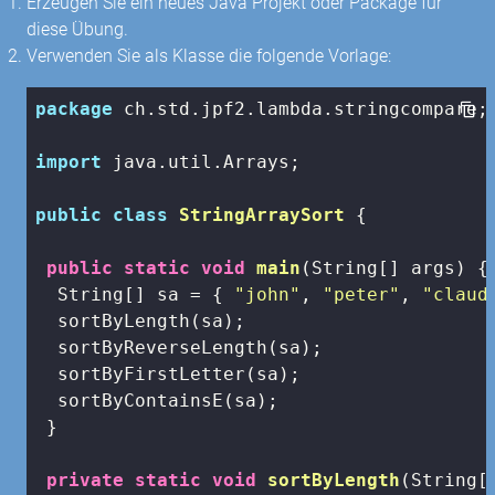
Erzeugen Sie ein neues Java Projekt oder Package für
diese Übung.
Verwenden Sie als Klasse die folgende Vorlage:
package
 ch.std.jpf2.lambda.stringcompare;

import
 java.util.Arrays;

public
class
StringArraySort
{

public
static
void
main
(String[] args)
{

  String[] sa = { 
"john"
, 
"peter"
, 
"claud
  sortByLength(sa);

  sortByReverseLength(sa);

  sortByFirstLetter(sa);

  sortByContainsE(sa);

 }

private
static
void
sortByLength
(String[