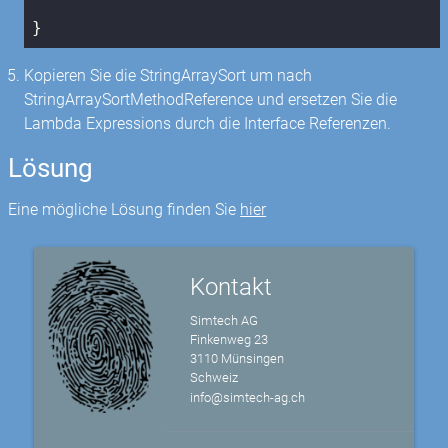
}
Kopieren Sie die StringArraySort um nach
StringArraySortMethodReference und ersetzen Sie die
Lambda Expressions durch die Interface Referenzen.
Lösung
Eine mögliche Lösung finden Sie
hier
Kontakt
Simtech AG
Finkenweg 23
3110 Münsingen
Schweiz
info@simtech-ag.ch