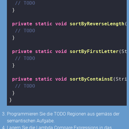
// TODO
 }

private
static
void
sortByReverseLength
(
// TODO
 }

private
static
void
sortByFirstLetter
(St
// TODO
 }

private
static
void
sortByContainsE
(Stri
// TODO
 }

}
Programmieren Sie die TODO Regionen aus gemäss der
semantischen Aufgabe.
Lagern Sie die Lambda Compare Expressions in das