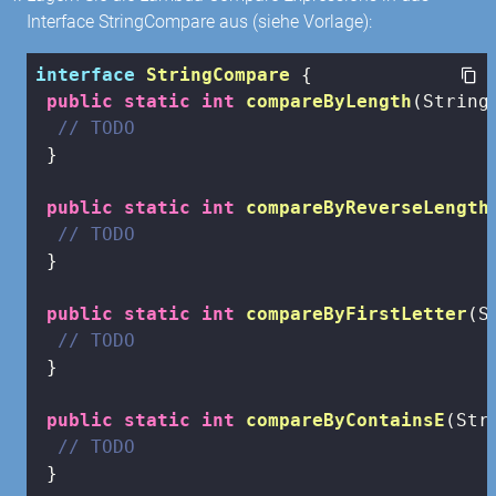
Interface StringCompare aus (siehe Vorlage):
interface
StringCompare
{

public
static
int
compareByLength
(String
// TODO
 }

public
static
int
compareByReverseLength
// TODO
 }

public
static
int
compareByFirstLetter
(S
// TODO
 }

public
static
int
compareByContainsE
(Str
// TODO
 }
