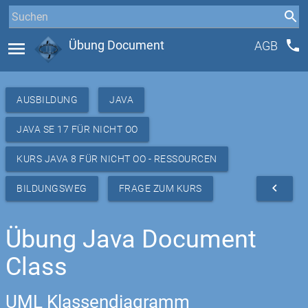
phone
menu
Übung Document
AGB
AUSBILDUNG
JAVA
JAVA SE 17 FÜR NICHT OO
KURS JAVA 8 FÜR NICHT OO - RESSOURCEN
navigate_before
BILDUNGSWEG
FRAGE ZUM KURS
Übung Java Document
Class
UML Klassendiagramm