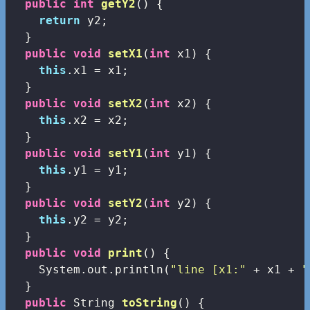
public
int
getY2
()
{

return
 y2;

  }

public
void
setX1
(
int
 x1)
{

this
.x1 = x1;

  }

public
void
setX2
(
int
 x2)
{

this
.x2 = x2;

  }

public
void
setY1
(
int
 y1)
{

this
.y1 = y1;

  }

public
void
setY2
(
int
 y2)
{

this
.y2 = y2;

  }

public
void
print
()
{

    System.out.println(
"line [x1:"
 + x1 + 
"
  }

public
 String 
toString
()
{
