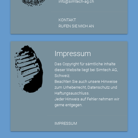
info@simtech-ag.ch
KONTAKT
RUFEN SIE MICH AN
Impressum
Das Copyright für sämtliche Inhalte
dieser Website liegt bei Simtech AG,
Schweiz.
Beachten Sie auch unsere Hinweise
zum Urheberrecht, Datenschutz und
Haftungsauschluss.
Jeder Hinweis auf Fehler nehmen wir
gerne entgegen.
IMPRESSUM