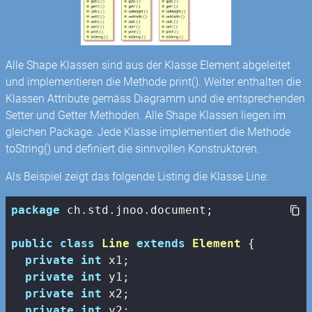
Alle Shape Klassen sind aus der Klasse Element abgeleitet
und implementieren die Methode print(). Weiter enthalten die
Klassen Attribute gemäss Diagramm und die entsprechenden
Setter und Getter Methoden. Alle Shape Klassen liegen im
gleichen Package. Jede Klasse implementiert die Methode
toString() und definiert die sinnvollen Konstruktoren.
Als Beispiel zeigt das folgende Listing die Klasse Line:
package
 ch.std.jnoo.document;

public
class
Line
extends
Element
{

private
int
 x1;

private
int
 y1;

private
int
 x2;

private
int
 y2;
