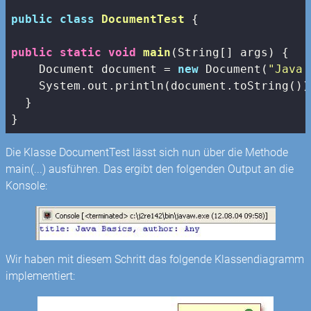
public
class
DocumentTest
{

public
static
void
main
(String[] args)
{

    Document document = 
new
 Document(
"Java 
    System.out.println(document.toString());
  }

}
Die Klasse DocumentTest lässt sich nun über die Methode
main(...) ausführen. Das ergibt den folgenden Output an die
Konsole:
Wir haben mit diesem Schritt das folgende Klassendiagramm
implementiert: