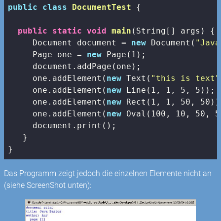
public
class
DocumentTest
{

public
static
void
main
(String[] args)
{

     Document document = 
new
 Document(
"Java
     Page one = 
new
 Page(
1
);

     document.addPage(one);

     one.addElement(
new
 Text(
"this is text"
     one.addElement(
new
 Line(
1
, 
1
, 
5
, 
5
));

     one.addElement(
new
 Rect(
1
, 
1
, 
50
, 
50
))
     one.addElement(
new
 Oval(
100
, 
10
, 
50
, 
5
     document.print();

   }

}
Das Programm zeigt jedoch die einzelnen Elemente nicht an
(siehe ScreenShot unten):