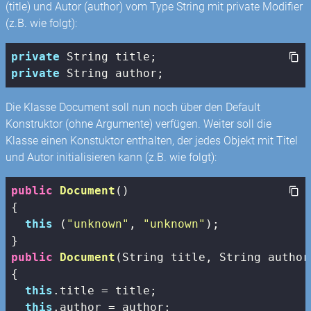
(title) und Autor (author) vom Type String mit private Modifier
(z.B. wie folgt):
private
private
 String author;
Die Klasse Document soll nun noch über den Default
Konstruktor (ohne Argumente) verfügen. Weiter soll die
Klasse einen Konstuktor enthalten, der jedes Objekt mit Titel
und Autor initialisieren kann (z.B. wie folgt):
public
Document
()
{

this
 (
"unknown"
, 
"unknown"
);

public
Document
(String title, String author
{

this
.title = title;

this
.author = author;
