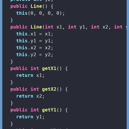
public
Line
()
{

this
(
0
, 
0
, 
0
, 
0
);

  }

public
Line
(
int
 x1, 
int
 y1, 
int
 x2, 
int
 y
this
.x1 = x1;

this
.y1 = y1;

this
.x2 = x2;

this
.y2 = y2;

  }

public
int
getX1
()
{

return
 x1;

  }

public
int
getX2
()
{

return
 x2;

  }

public
int
getY1
()
{

return
 y1;

  }
