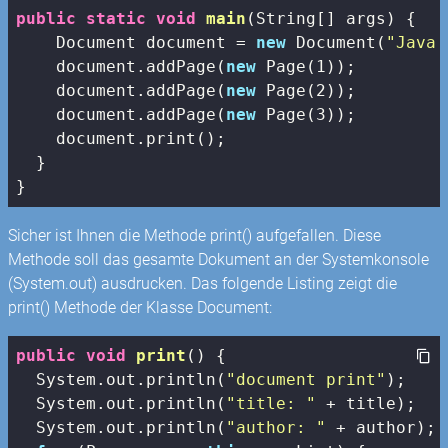
public
static
void
main
(String[] args)
{

    Document document = 
new
 Document(
"Java 
    document.addPage(
new
 Page(
1
));

    document.addPage(
new
 Page(
2
));

    document.addPage(
new
 Page(
3
));

    document.print();

  }

}
Sicher ist Ihnen die Methode print() aufgefallen. Diese
Methode soll das gesamte Dokument an der Systemkonsole
(System.out) ausdrucken. Das folgende Listing zeigt die
print() Methode der Klasse Document:
public
void
print
()
{

  System.out.println(
"document print"
);

  System.out.println(
"title: "
 + title);

  System.out.println(
"author: "
 + author);
