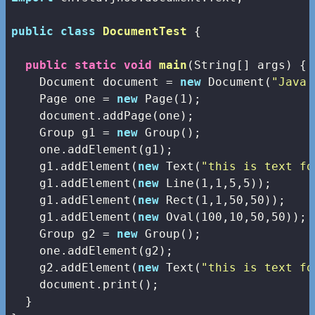
public
class
DocumentTest
{

public
static
void
main
(String[] args)
{

    Document document = 
new
 Document(
"Java 
    Page one = 
new
 Page(
1
);

    document.addPage(one);

    Group g1 = 
new
 Group();

    one.addElement(g1);

    g1.addElement(
new
 Text(
"this is text fo
    g1.addElement(
new
 Line(
1
,
1
,
5
,
5
));

    g1.addElement(
new
 Rect(
1
,
1
,
50
,
50
));

    g1.addElement(
new
 Oval(
100
,
10
,
50
,
50
));

    Group g2 = 
new
 Group();

    one.addElement(g2);

    g2.addElement(
new
 Text(
"this is text fo
    document.print();

  }
