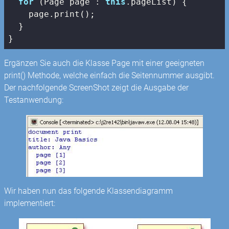
for
 (Page page : 
this
.pageList) {

    page.print();

  }

}
Ergänzen Sie auch die Klasse Page mit einer geeigneten
print() Methode, welche einfach die Seitennummer ausgibt.
Der nachfolgende ScreenShot zeigt die Ausgabe der
Testanwendung:
Wir haben nun das folgende Klassendiagramm
implementiert: