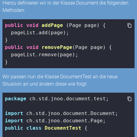
Hierzu definieren wir in der Klasse Document die folgenden
Methoden:
public
void
addPage
(Page page)
{

  pageList.add(page);

public
void
removePage
(Page page)
{

  pageList.remove(page);

}
Wir passen nun die Klasse DocumentTest an die neue
Situation an und ändern diese wie folgt:
package
 ch.std.jnoo.document.test;

import
import
public
class
DocumentTest
{
