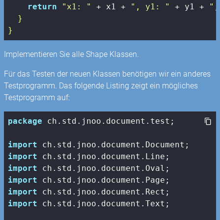
return
"x1: "
 + x1 + 
", y1: "
 + y1 + 
",
  }

}
Implementieren Sie alle Shape Klassen.
Für das Testen der neuen Klassen benötigen wir ein anderes
Testprogramm. Das folgende Listing zeigt ein mögliches
Testprogramm auf:
package
 ch.std.jnoo.document.test;

import
import
import
import
import
import
 ch.std.jnoo.document.Text;
