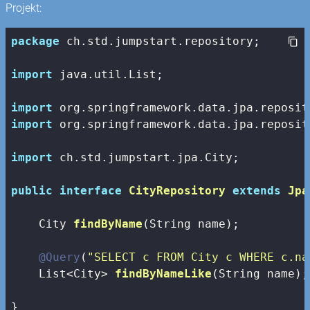
Projekt:
package
 ch.std.jumpstart.repository;

import
 java.util.List;

import
import
 org.springframework.data.jpa.reposit
import
 ch.std.jumpstart.jpa.City;

public
interface
CityRepository
extends
Jpa
City 
findByName
(String name)
;

@Query
(
"SELECT c FROM City c WHERE c.na
List<City> 
findByNameLike
(String name)
;

}