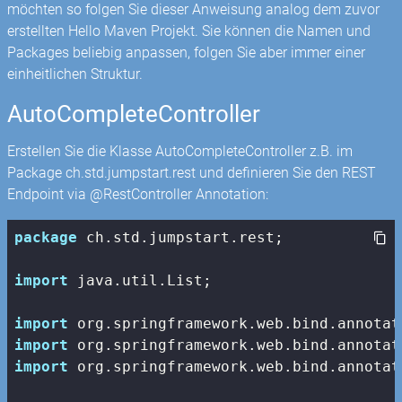
möchten so folgen Sie dieser Anweisung analog dem zuvor
erstellten Hello Maven Projekt. Sie können die Namen und
Packages beliebig anpassen, folgen Sie aber immer einer
einheitlichen Struktur.
AutoCompleteController
Erstellen Sie die Klasse AutoCompleteController z.B. im
Package ch.std.jumpstart.rest und definieren Sie den REST
Endpoint via @RestController Annotation:
package
 ch.std.jumpstart.rest;

import
 java.util.List;

import
import
import
 org.springframework.web.bind.annotat