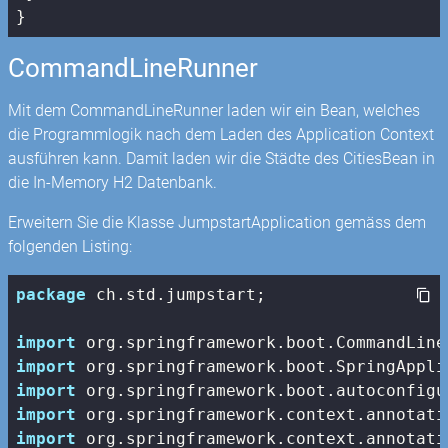
}
CommandLineRunner
Mit dem CommandLineRunner laden wir ein Bean, welches
die Programmlogik nach dem Laden des Application Context
ausführen kann. Damit laden wir die Städte des CitiesBean in
die In-Memory H2 Datenbank.
Erweitern Sie die Klasse JumpstartApplication gemäss dem
folgenden Listing:
package
 ch.std.jumpstart;

import
import
import
import
import
 org.springframework.context.annotati