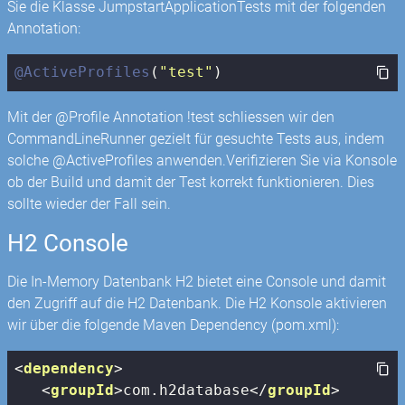
Sie die Klasse JumpstartApplicationTests mit der folgenden
Annotation:
@ActiveProfiles
(
"test"
)
Mit der @Profile Annotation !test schliessen wir den
CommandLineRunner gezielt für gesuchte Tests aus, indem
solche @ActiveProfiles anwenden.Verifizieren Sie via Konsole
ob der Build und damit der Test korrekt funktionieren. Dies
sollte wieder der Fall sein.
H2 Console
Die In-Memory Datenbank H2 bietet eine Console und damit
den Zugriff auf die H2 Datenbank. Die H2 Konsole aktivieren
wir über die folgende Maven Dependency (pom.xml):
<
dependency
>
<
groupId
>
com.h2database
</
groupId
>