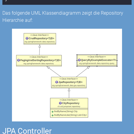
Das folgende UML Klassendiagramm zeigt die Repository
Hierarchie auf:
JPA Controller