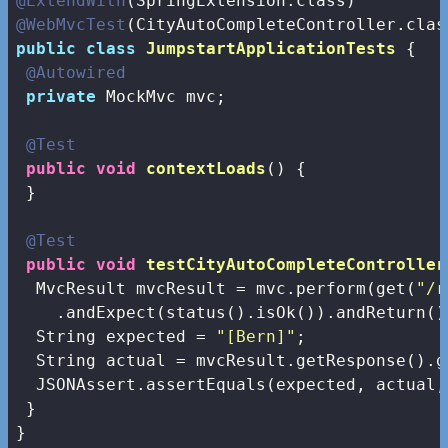
@ExtendWith
@WebMvcTest
public
class
JumpstartApplicationTests
{

@Autowired
private
 MockMvc mvc;

@Test
public
void
contextLoads
()
{

 }

@Test
public
void
testCityAutoCompleteController
  MvcResult mvcResult = mvc.perform(get(
"/r
    .andExpect(status().isOk()).andReturn();
  String expected = 
"[Bern]"
;

  String actual = mvcResult.getResponse().g
  JSONAssert.assertEquals(expected, actual,
 }

}