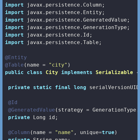
import
import
import
import
import
import
 javax.persistence.Table;

@Entity
@Table
(name = 
"city"
public
class
City
implements
Serializable
{

private
static
final
long
 serialVersionUID
@Id
@GeneratedValue
(strategy = GenerationType.A
private
 Long id;

@Column
(name = 
"name"
, unique=
true
)

private
 String name;
