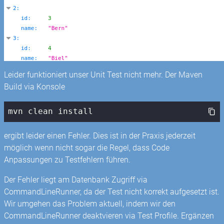
Leider funktioniert unser Unit Test nicht mehr. Der Maven
Build via Konsole
mvn clean install
ergibt leider einen Fehler. Dies ist in der Praxis jederzeit
möglich wenn nicht sogar die Regel, dass Code
Anpassungen zu Testfehlern führen.
Der Fehler liegt am Datenbank Zugriff via
CommandLineRunner, da der Test nicht korrekt aufgesetzt ist.
Wir umgehen das Problem aktuell, indem wir den
CommandLineRunner deaktvieren via Test Profile. Ergänzen