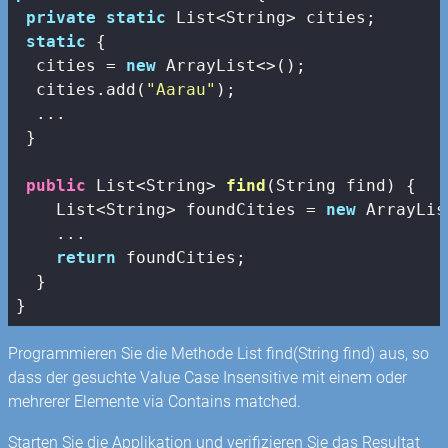
private
static
 List<String> cities;

static
 {

  cities = 
new
 ArrayList<>();

  cities.add(
"Aarau"
);

  ...

 }

public
 List<String> 
find
(String find)
{

    List<String> foundCities = 
new
 ArrayLis
    ...

return
 foundCities;

  }

}
Programmieren Sie die Methode List
find(String find) aus, so
dass der gesuchte Value Case Insensitive mit einem oder
mehrerer Elemente via Contains matched.
Starten Sie die Applikation und verifizieren Sie das Resultat