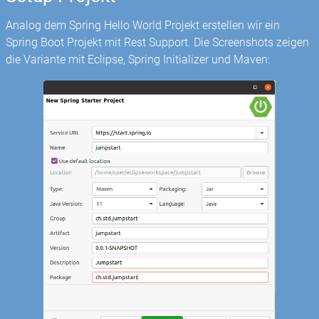
Analog dem Spring Hello World Projekt erstellen wir ein
Spring Boot Projekt mit Rest Support. Die Screenshots zeigen
die Variante mit Eclipse, Spring Initializer und Maven: