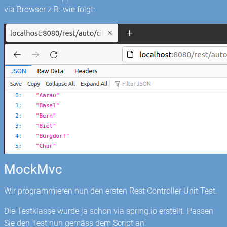
via Browser z.B. wie folgt:
MockMvc
Wir programmieren nun den ersten Rest Controller Unit Test.
Die Testklasse wurde ja schon via spring.io erstellt. Passen
Sie den Test nun gemäss dem Script an: