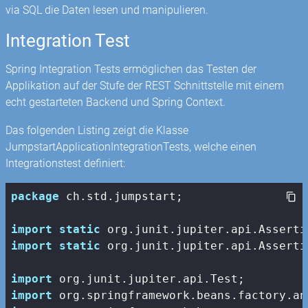
via SQL die Daten lesen und manipulieren.
Integration Test
Spring Integration Tests ermöglichen das Testen der
Applikation auf der Stufe der REST Schnittstelle mit einem
echt gestarteten Backend und Spring Context.
Das folgenden Listing zeigt die Klasse
JumpstartApplicationIntegrationTests, welche einen
Integrationstest definiert:
package
 ch.std.jumpstart;

import
static
import
static
 org.junit.jupiter.api.Asserti
import
import