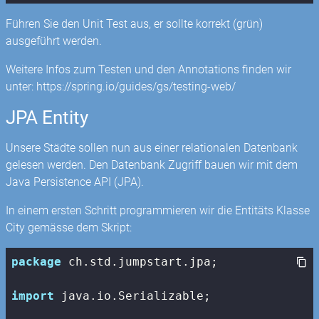
Führen Sie den Unit Test aus, er sollte korrekt (grün)
ausgeführt werden.
Weitere Infos zum Testen und den Annotations finden wir
unter: https://spring.io/guides/gs/testing-web/
JPA Entity
Unsere Städte sollen nun aus einer relationalen Datenbank
gelesen werden. Den Datenbank Zugriff bauen wir mit dem
Java Persistence API (JPA).
In einem ersten Schritt programmieren wir die Entitäts Klasse
City gemässe dem Skript:
package
 ch.std.jumpstart.jpa;

import
 java.io.Serializable;
