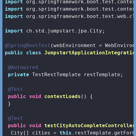
import
import
import
 org.springframework.boot.test.web.cl
import
 ch.std.jumpstart.jpa.City;

@SpringBootTest
public
class
JumpstartApplicationIntegratio
@Autowired
private
 TestRestTemplate restTemplate;

@Test
public
void
contextLoads
()
{

 }

@Test
public
void
testCityAutoCompleteController
  City[] cities = 
this
.restTemplate.getForO