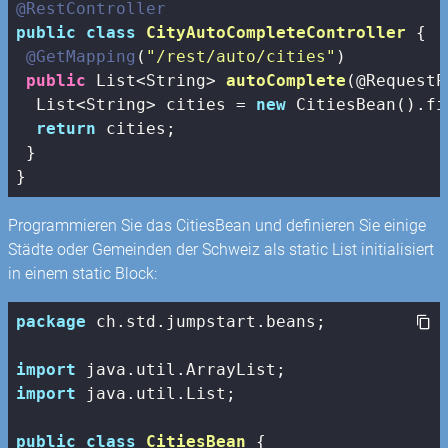
@RestController
public
class
CityAutoCompleteController
{

@GetMapping
(
"/rest/auto/cities"
)

public
 List<String> 
autoComplete
(@RequestP
  List<String> cities = 
new
 CitiesBean().fi
return
 cities;

 }

}
Programmieren Sie das CitiesBean und definieren Sie einige
Städte oder Gemeinden der Schweiz als static List initialisiert
in einem static Block:
package
 ch.std.jumpstart.beans;

import
import
 java.util.List;

public
class
CitiesBean
{
