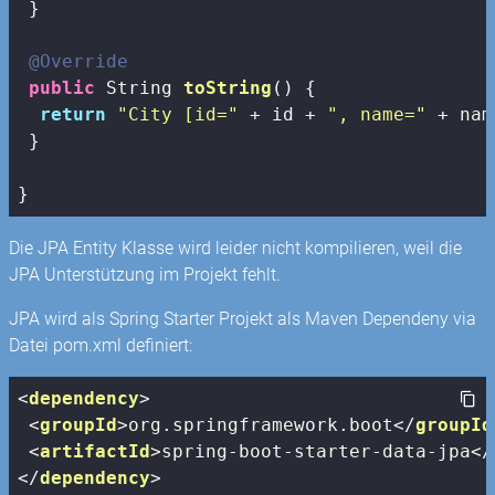
 }

@Override
public
 String 
toString
()
{

return
"City [id="
 + id + 
", name="
 + nam
 } 

}
Die JPA Entity Klasse wird leider nicht kompilieren, weil die
JPA Unterstützung im Projekt fehlt.
JPA wird als Spring Starter Projekt als Maven Dependeny via
Datei pom.xml definiert:
<
dependency
>
<
groupId
>
org.springframework.boot
</
groupId
<
artifactId
>
spring-boot-starter-data-jpa
</
</
dependency
>