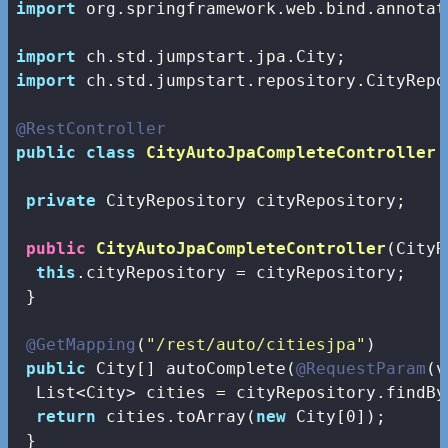
import
 org.springframework.web.bind.annotat
import
import
 ch.std.jumpstart.repository.CityRepos
@RestController
public
class
CityAutoJpaCompleteController
private
 CityRepository cityRepository;

public
CityAutoJpaCompleteController
(CityR
this
.cityRepository = cityRepository;

 }

@GetMapping
(
"/rest/auto/citiesjpa"
)

public
 City[] autoComplete(
@RequestParam
(v
  List<City> cities = cityRepository.findBy
return
 cities.toArray(
new
 City[
0
]);

 }
