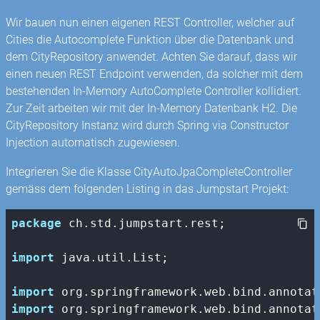
Wir bauen nun einen eigenen REST Controller, welcher auf
Cities die Autocomplete Funktion über die Datenbank und
dem CityRepository anwendet. Achten Sie darauf, dass wir
einen neuen REST Endpoint verwenden, da solcher mit dem
bestehenden In-Memory AutoComplete Controller kollidiert.
Zur Zeit arbeiten wir mit der In-Memory Datenbank H2. Die
CityRepository Instanz wird durch Spring via Constructor
Injection automatisch zugewiesen.
Integrieren Sie die Klasse CityAutoJpaCompleteController
gemäss dem folgenden Listing in das Jumpstart Projekt:
package
 ch.std.jumpstart.rest;

import
 java.util.List;

import
import