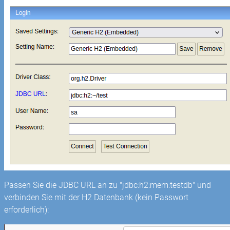
Passen Sie die JDBC URL an zu "jdbc:h2:mem:testdb" und
verbinden Sie mit der H2 Datenbank (kein Passwort
erforderlich):