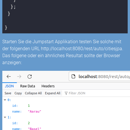
  };

 }

}
Starten Sie die Jumpstart Applikation testen Sie solche mit
der folgenden URL http://localhost:8080/rest/auto/citiesjpa.
Das folgene oder ein ähnliches Resultat sollte der Browser
anzeigen: