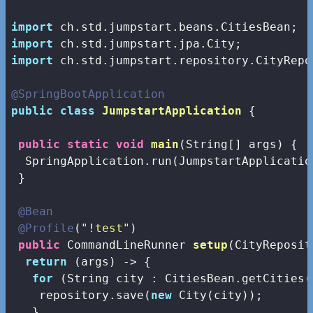
import
import
import
 ch.std.jumpstart.repository.CityRepos
@SpringBootApplication
public
class
JumpstartApplication
{

public
static
void
main
(String[] args)
{

  SpringApplication.run(JumpstartApplicatio
 }

@Bean
@Profile
(
"!test"
)

public
 CommandLineRunner 
setup
(CityReposit
return
 (args) -> {

for
 (String city : CitiesBean.getCities()
    repository.save(
new
 City(city));

   }
