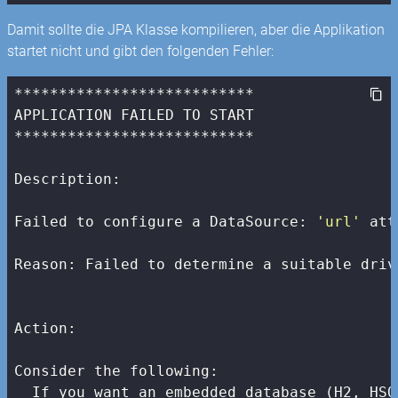
Damit sollte die JPA Klasse kompilieren, aber die Applikation
startet nicht und gibt den folgenden Fehler:
***************************

APPLICATION FAILED TO START

***************************

Description:

Failed to configure a DataSource: 
'url'
 att
Reason: Failed to determine a suitable driv
Action:

Consider the following:

  If you want an embedded database (H2, HSQ