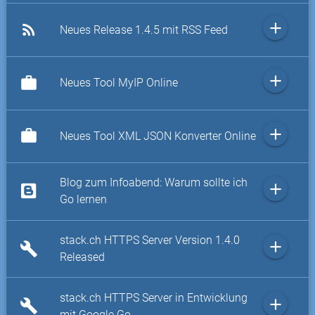
add
rss_feed
Neues Release 1.4.5 mit RSS Feed
add
work
Neues Tool MyIP Online
add
work
Neues Tool XML JSON Konverter Online
Blog zum Infoabend: Warum sollte ich
add
Go lernen
stack.ch HTTPS Server Version 1.4.0
add
build
Released
stack.ch HTTPS Server in Entwicklung
add
build
mit Google Go