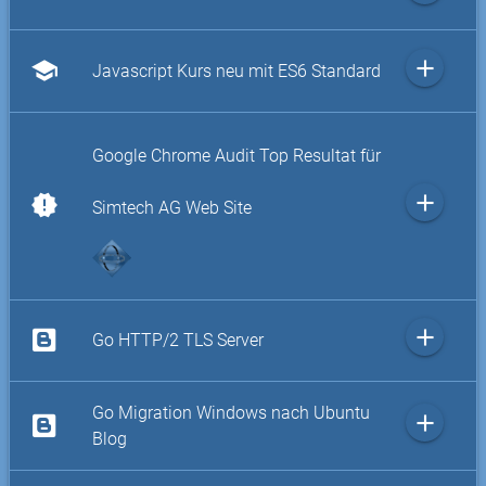
add
school
Javascript Kurs neu mit ES6 Standard
Google Chrome Audit Top Resultat für
add
new_releases
Simtech AG Web Site
add
Go HTTP/2 TLS Server
Go Migration Windows nach Ubuntu
add
Blog