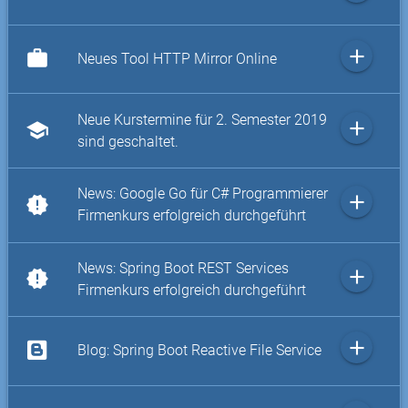
add
work
Neues Tool HTTP Mirror Online
Neue Kurstermine für 2. Semester 2019
add
school
sind geschaltet.
News: Google Go für C# Programmierer
add
new_releases
Firmenkurs erfolgreich durchgeführt
News: Spring Boot REST Services
add
new_releases
Firmenkurs erfolgreich durchgeführt
add
Blog: Spring Boot Reactive File Service