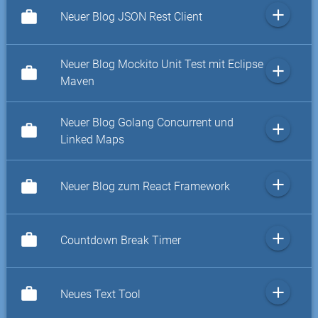
add
work
Neuer Blog JSON Rest Client
Neuer Blog Mockito Unit Test mit Eclipse
add
work
Maven
Neuer Blog Golang Concurrent und
add
work
Linked Maps
add
work
Neuer Blog zum React Framework
add
work
Countdown Break Timer
add
work
Neues Text Tool