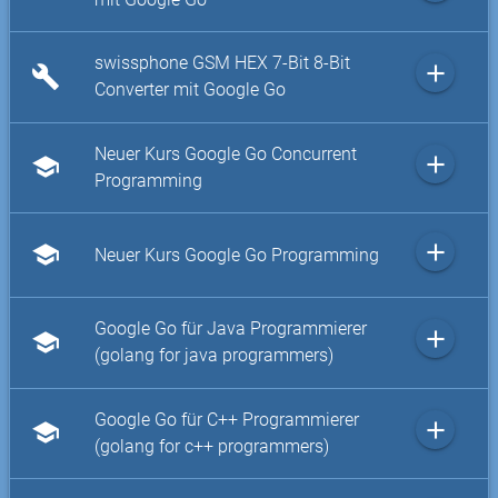
swissphone GSM HEX 7-Bit 8-Bit
add
build
Converter mit Google Go
Neuer Kurs Google Go Concurrent
add
school
Programming
add
school
Neuer Kurs Google Go Programming
Google Go für Java Programmierer
add
school
(golang for java programmers)
Google Go für C++ Programmierer
add
school
(golang for c++ programmers)