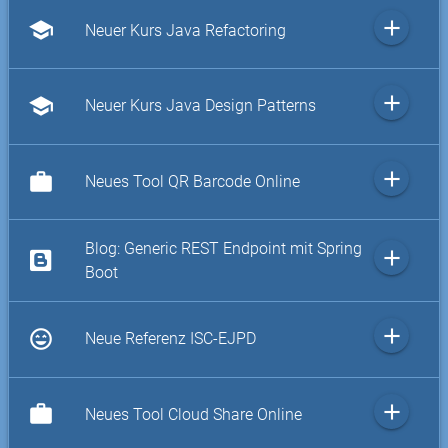
add
school
Neuer Kurs Java Refactoring
add
school
Neuer Kurs Java Design Patterns
add
work
Neues Tool QR Barcode Online
Blog: Generic REST Endpoint mit Spring
add
Boot
add
sentiment_very_satisfied
Neue Referenz ISC-EJPD
add
work
Neues Tool Cloud Share Online