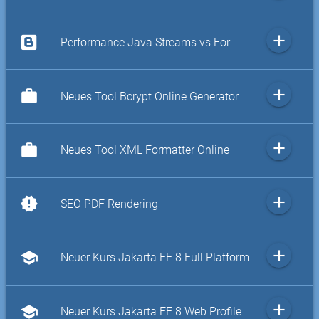
add
Performance Java Streams vs For
add
work
Neues Tool Bcrypt Online Generator
add
work
Neues Tool XML Formatter Online
add
new_releases
SEO PDF Rendering
add
school
Neuer Kurs Jakarta EE 8 Full Platform
add
school
Neuer Kurs Jakarta EE 8 Web Profile