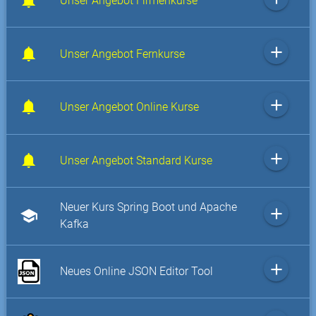
Unser Angebot Firmenkurse
add
Unser Angebot Fernkurse
add
Unser Angebot Online Kurse
add
Unser Angebot Standard Kurse
Neuer Kurs Spring Boot und Apache
add
school
Kafka
add
Neues Online JSON Editor Tool