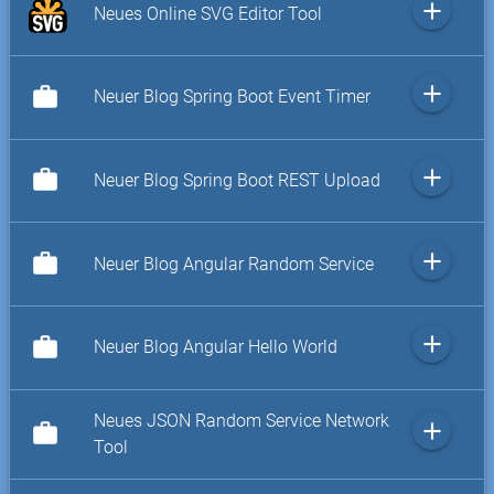
add
Neues Online SVG Editor Tool
add
work
Neuer Blog Spring Boot Event Timer
add
work
Neuer Blog Spring Boot REST Upload
add
work
Neuer Blog Angular Random Service
add
work
Neuer Blog Angular Hello World
Neues JSON Random Service Network
add
work
Tool