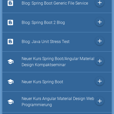
add
Blog: Spring Boot Generic File Service
add
Blog: Spring Boot 2 Blog
add
Blog: Java Unit Stress Test
Neuer Kurs Spring Boot/Angular Material
add
school
Design Kompaktseminar
add
school
Neuer Kurs Spring Boot
Neuer Kurs Angular Material Design Web
add
school
Programmierung