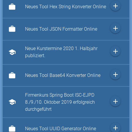
add
work
Neues Tool Hex String Konverter Online
add
work
Neues Tool JSON Formatter Online
Neue Kurstermine 2020 1. Halbjahr
add
school
publiziert.
add
work
Neues Tool Base64 Konverter Online
Firmenkurs Spring Boot ISC-EJPD
add
school
8./9./10. Oktober 2019 erfolgreich
durchgeführt
add
work
Neues Tool UUID Generator Online