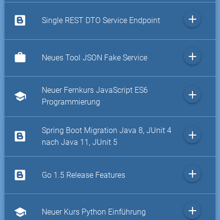
add
Single REST DTO Service Endpoint
add
work
Neues Tool JSON Fake Service
Neuer Fernkurs JavaScript ES6
add
school
Programmierung
Spring Boot Migration Java 8, JUnit 4
add
nach Java 11, JUnit 5
add
Go 1.5 Release Features
add
school
Neuer Kurs Python Einführung