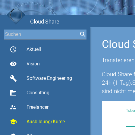
Cloud Share
Cloud 
access_time
Aktuell
Transferieren
visibility
Vision
Cloud Share f
build
Software Engineering
24h (1 Tag).
sind nicht me
business
Consulting
supervisor_account
Freelancer
Toke
to
school
Ausbildung/Kurse