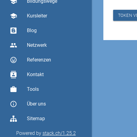
school
Bildungswege
school
Kursleiter
TOKEN V
Blog
group
Netzwerk
sentiment_very_satisfied
Referenzen
contacts
Kontakt
work
Tools
info_outline
Über uns
Sitemap
Powered by
stack.ch/1.25.2