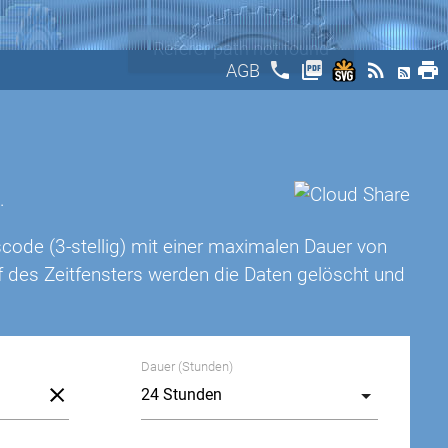
phone
picture_as_pdf
rss_feed
print
AGB
.
scode (3-stellig) mit einer maximalen Dauer von
f des Zeitfensters werden die Daten gelöscht und
Dauer (Stunden)
pass