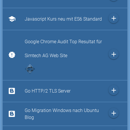
add
school
Javascript Kurs neu mit ES6 Standard
Google Chrome Audit Top Resultat für
add
new_releases
Simtech AG Web Site
add
Go HTTP/2 TLS Server
Go Migration Windows nach Ubuntu
add
Blog