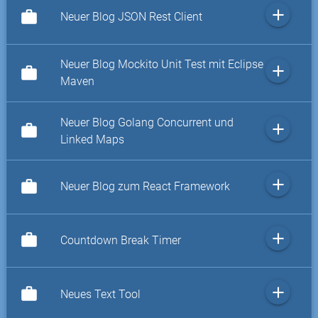
add
work
Neuer Blog JSON Rest Client
Neuer Blog Mockito Unit Test mit Eclipse
add
work
Maven
Neuer Blog Golang Concurrent und
add
work
Linked Maps
add
work
Neuer Blog zum React Framework
add
work
Countdown Break Timer
add
work
Neues Text Tool