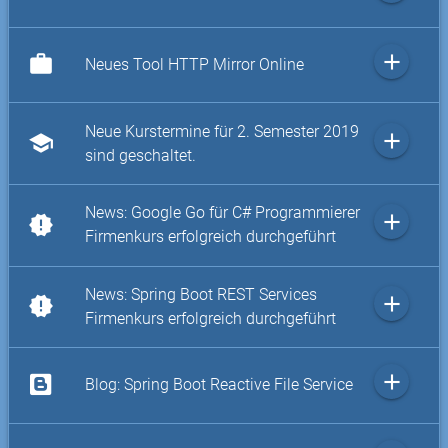
add
work
Neues Tool HTTP Mirror Online
Neue Kurstermine für 2. Semester 2019
add
school
sind geschaltet.
News: Google Go für C# Programmierer
add
new_releases
Firmenkurs erfolgreich durchgeführt
News: Spring Boot REST Services
add
new_releases
Firmenkurs erfolgreich durchgeführt
add
Blog: Spring Boot Reactive File Service