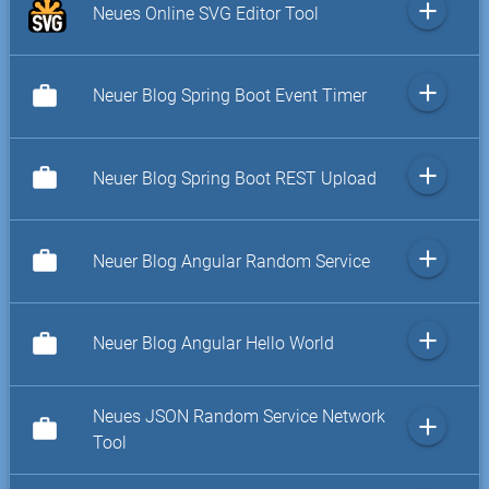
add
Neues Online SVG Editor Tool
add
work
Neuer Blog Spring Boot Event Timer
add
work
Neuer Blog Spring Boot REST Upload
add
work
Neuer Blog Angular Random Service
add
work
Neuer Blog Angular Hello World
Neues JSON Random Service Network
add
work
Tool