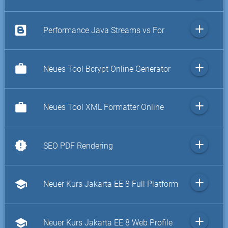
add
Performance Java Streams vs For
add
work
Neues Tool Bcrypt Online Generator
add
work
Neues Tool XML Formatter Online
add
new_releases
SEO PDF Rendering
add
school
Neuer Kurs Jakarta EE 8 Full Platform
add
school
Neuer Kurs Jakarta EE 8 Web Profile