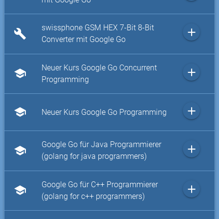
swissphone GSM HEX 7-Bit 8-Bit
add
build
Converter mit Google Go
Neuer Kurs Google Go Concurrent
add
school
Programming
add
school
Neuer Kurs Google Go Programming
Google Go für Java Programmierer
add
school
(golang for java programmers)
Google Go für C++ Programmierer
add
school
(golang for c++ programmers)