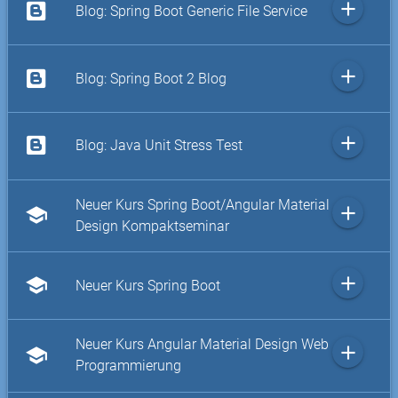
add
Blog: Spring Boot Generic File Service
add
Blog: Spring Boot 2 Blog
add
Blog: Java Unit Stress Test
Neuer Kurs Spring Boot/Angular Material
add
school
Design Kompaktseminar
add
school
Neuer Kurs Spring Boot
Neuer Kurs Angular Material Design Web
add
school
Programmierung