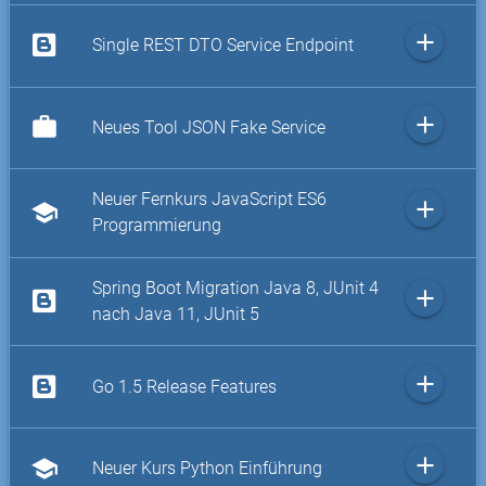
add
Single REST DTO Service Endpoint
add
work
Neues Tool JSON Fake Service
Neuer Fernkurs JavaScript ES6
add
school
Programmierung
Spring Boot Migration Java 8, JUnit 4
add
nach Java 11, JUnit 5
add
Go 1.5 Release Features
add
school
Neuer Kurs Python Einführung