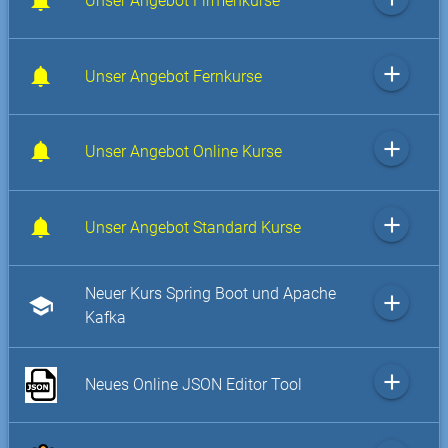
Unser Angebot Firmenkurse
add
Unser Angebot Fernkurse
add
Unser Angebot Online Kurse
add
Unser Angebot Standard Kurse
Neuer Kurs Spring Boot und Apache
add
school
Kafka
add
Neues Online JSON Editor Tool