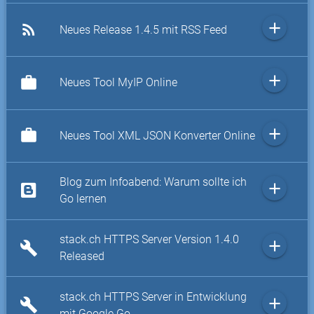
add
rss_feed
Neues Release 1.4.5 mit RSS Feed
add
work
Neues Tool MyIP Online
add
work
Neues Tool XML JSON Konverter Online
Blog zum Infoabend: Warum sollte ich
add
Go lernen
stack.ch HTTPS Server Version 1.4.0
add
build
Released
stack.ch HTTPS Server in Entwicklung
add
build
mit Google Go