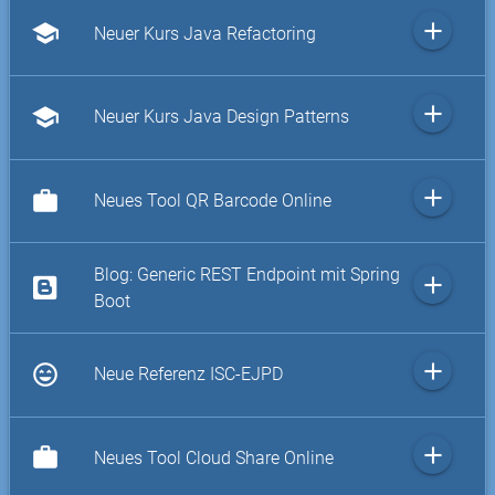
add
school
Neuer Kurs Java Refactoring
add
school
Neuer Kurs Java Design Patterns
add
work
Neues Tool QR Barcode Online
Blog: Generic REST Endpoint mit Spring
add
Boot
add
sentiment_very_satisfied
Neue Referenz ISC-EJPD
add
work
Neues Tool Cloud Share Online