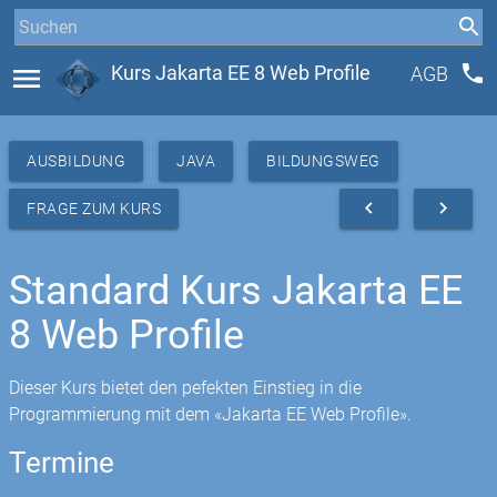
phone
menu
Kurs Jakarta EE 8 Web Profile
AGB
AUSBILDUNG
JAVA
BILDUNGSWEG
navigate_before
navigate_next
FRAGE ZUM KURS
Standard Kurs Jakarta EE
8 Web Profile
Dieser Kurs bietet den pefekten Einstieg in die
Programmierung mit dem «Jakarta EE Web Profile».
Termine