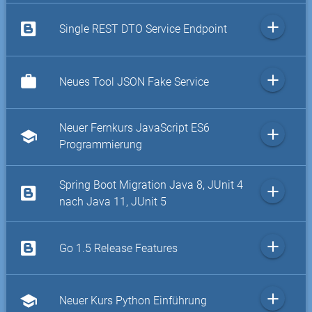
add
Single REST DTO Service Endpoint
add
work
Neues Tool JSON Fake Service
Neuer Fernkurs JavaScript ES6
add
school
Programmierung
Spring Boot Migration Java 8, JUnit 4
add
nach Java 11, JUnit 5
add
Go 1.5 Release Features
add
school
Neuer Kurs Python Einführung