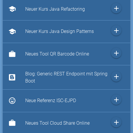
add
school
Neuer Kurs Java Refactoring
add
school
Neuer Kurs Java Design Patterns
add
work
Neues Tool QR Barcode Online
Blog: Generic REST Endpoint mit Spring
add
Boot
add
sentiment_very_satisfied
Neue Referenz ISC-EJPD
add
work
Neues Tool Cloud Share Online