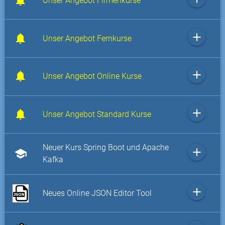
Unser Angebot Firmenkurse
add
Unser Angebot Fernkurse
add
Unser Angebot Online Kurse
add
Unser Angebot Standard Kurse
Neuer Kurs Spring Boot und Apache
add
school
Kafka
add
Neues Online JSON Editor Tool