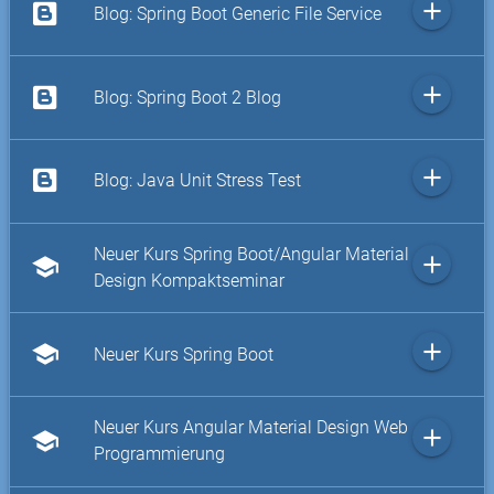
add
Blog: Spring Boot Generic File Service
add
Blog: Spring Boot 2 Blog
add
Blog: Java Unit Stress Test
Neuer Kurs Spring Boot/Angular Material
add
school
Design Kompaktseminar
add
school
Neuer Kurs Spring Boot
Neuer Kurs Angular Material Design Web
add
school
Programmierung