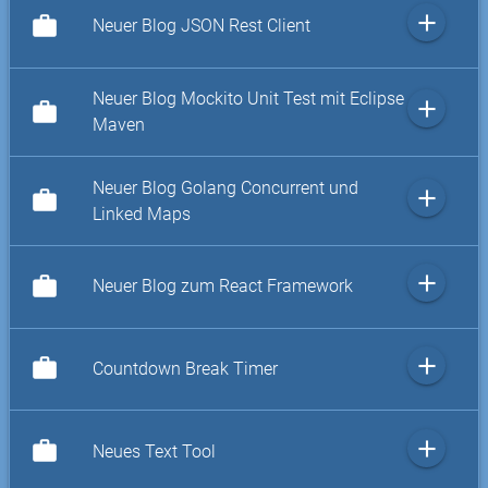
add
work
Neuer Blog JSON Rest Client
Neuer Blog Mockito Unit Test mit Eclipse
add
work
Maven
Neuer Blog Golang Concurrent und
add
work
Linked Maps
add
work
Neuer Blog zum React Framework
add
work
Countdown Break Timer
add
work
Neues Text Tool