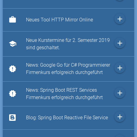
add
work
Neues Tool HTTP Mirror Online
Neue Kurstermine für 2. Semester 2019
add
school
sind geschaltet.
News: Google Go für C# Programmierer
add
new_releases
Firmenkurs erfolgreich durchgeführt
News: Spring Boot REST Services
add
new_releases
Firmenkurs erfolgreich durchgeführt
add
Blog: Spring Boot Reactive File Service