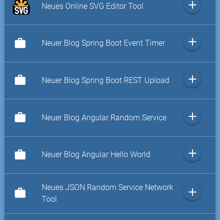
add
Neues Online SVG Editor Tool
add
work
Neuer Blog Spring Boot Event Timer
add
work
Neuer Blog Spring Boot REST Upload
add
work
Neuer Blog Angular Random Service
add
work
Neuer Blog Angular Hello World
Neues JSON Random Service Network
add
work
Tool