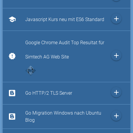
add
school
Javascript Kurs neu mit ES6 Standard
Google Chrome Audit Top Resultat für
add
new_releases
Simtech AG Web Site
add
Go HTTP/2 TLS Server
Go Migration Windows nach Ubuntu
add
Blog