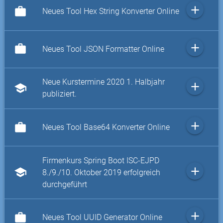
add
work
Neues Tool Hex String Konverter Online
add
work
Neues Tool JSON Formatter Online
Neue Kurstermine 2020 1. Halbjahr
add
school
publiziert.
add
work
Neues Tool Base64 Konverter Online
Firmenkurs Spring Boot ISC-EJPD
add
school
8./9./10. Oktober 2019 erfolgreich
durchgeführt
add
work
Neues Tool UUID Generator Online