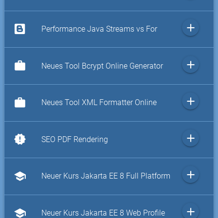
add
Performance Java Streams vs For
add
work
Neues Tool Bcrypt Online Generator
add
work
Neues Tool XML Formatter Online
add
new_releases
SEO PDF Rendering
add
school
Neuer Kurs Jakarta EE 8 Full Platform
add
school
Neuer Kurs Jakarta EE 8 Web Profile