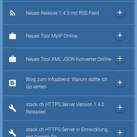
add
rss_feed
Neues Release 1.4.5 mit RSS Feed
add
work
Neues Tool MyIP Online
add
work
Neues Tool XML JSON Konverter Online
Blog zum Infoabend: Warum sollte ich
add
Go lernen
stack.ch HTTPS Server Version 1.4.0
add
build
Released
stack.ch HTTPS Server in Entwicklung
add
build
mit Google Go