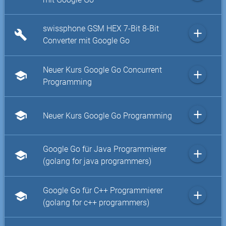
swissphone GSM HEX 7-Bit 8-Bit
add
build
Converter mit Google Go
Neuer Kurs Google Go Concurrent
add
school
Programming
add
school
Neuer Kurs Google Go Programming
Google Go für Java Programmierer
add
school
(golang for java programmers)
Google Go für C++ Programmierer
add
school
(golang for c++ programmers)