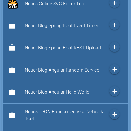
add
Neues Online SVG Editor Tool
add
work
Neuer Blog Spring Boot Event Timer
add
work
Neuer Blog Spring Boot REST Upload
add
work
Neuer Blog Angular Random Service
add
work
Neuer Blog Angular Hello World
Neues JSON Random Service Network
add
work
Tool