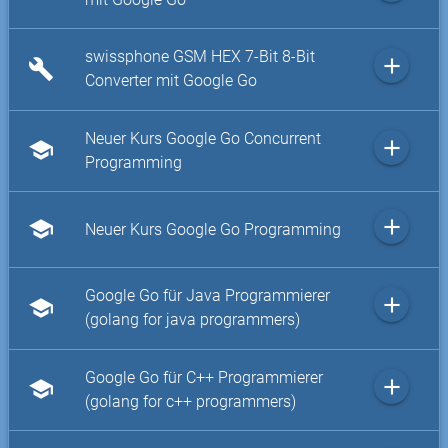
swissphone GSM HEX 7-Bit 8-Bit
add
build
Converter mit Google Go
Neuer Kurs Google Go Concurrent
add
school
Programming
add
school
Neuer Kurs Google Go Programming
Google Go für Java Programmierer
add
school
(golang for java programmers)
Google Go für C++ Programmierer
add
school
(golang for c++ programmers)