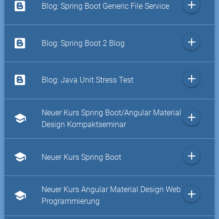
add
Blog: Spring Boot Generic File Service
add
Blog: Spring Boot 2 Blog
add
Blog: Java Unit Stress Test
Neuer Kurs Spring Boot/Angular Material
add
school
Design Kompaktseminar
add
school
Neuer Kurs Spring Boot
Neuer Kurs Angular Material Design Web
add
school
Programmierung