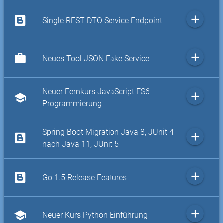
add
Single REST DTO Service Endpoint
add
work
Neues Tool JSON Fake Service
Neuer Fernkurs JavaScript ES6
add
school
Programmierung
Spring Boot Migration Java 8, JUnit 4
add
nach Java 11, JUnit 5
add
Go 1.5 Release Features
add
school
Neuer Kurs Python Einführung