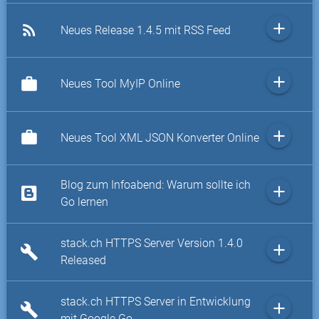
add
rss_feed
Neues Release 1.4.5 mit RSS Feed
add
work
Neues Tool MyIP Online
add
work
Neues Tool XML JSON Konverter Online
Blog zum Infoabend: Warum sollte ich
add
Go lernen
stack.ch HTTPS Server Version 1.4.0
add
build
Released
stack.ch HTTPS Server in Entwicklung
add
build
mit Google Go