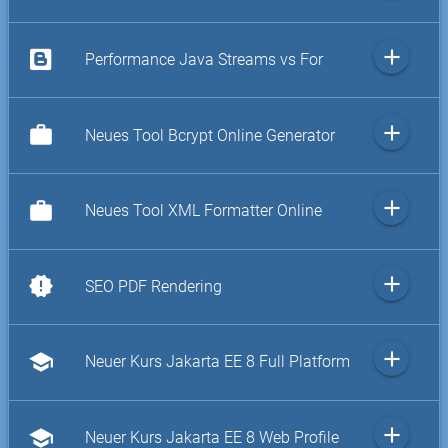
add
Performance Java Streams vs For
add
work
Neues Tool Bcrypt Online Generator
add
work
Neues Tool XML Formatter Online
add
new_releases
SEO PDF Rendering
add
school
Neuer Kurs Jakarta EE 8 Full Platform
add
school
Neuer Kurs Jakarta EE 8 Web Profile