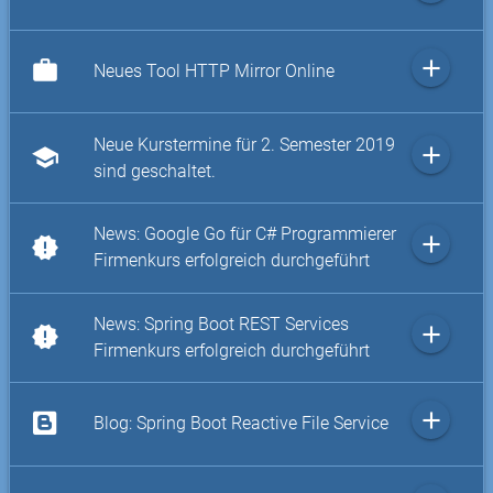
add
work
Neues Tool HTTP Mirror Online
Neue Kurstermine für 2. Semester 2019
add
school
sind geschaltet.
News: Google Go für C# Programmierer
add
new_releases
Firmenkurs erfolgreich durchgeführt
News: Spring Boot REST Services
add
new_releases
Firmenkurs erfolgreich durchgeführt
add
Blog: Spring Boot Reactive File Service