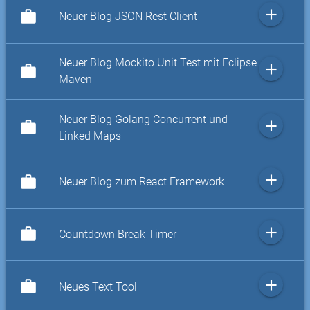
add
work
Neuer Blog JSON Rest Client
Neuer Blog Mockito Unit Test mit Eclipse
add
work
Maven
Neuer Blog Golang Concurrent und
add
work
Linked Maps
add
work
Neuer Blog zum React Framework
add
work
Countdown Break Timer
add
work
Neues Text Tool