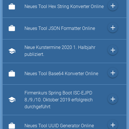
add
work
Neues Tool Hex String Konverter Online
add
work
Neues Tool JSON Formatter Online
Neue Kurstermine 2020 1. Halbjahr
add
school
publiziert.
add
work
Neues Tool Base64 Konverter Online
Firmenkurs Spring Boot ISC-EJPD
add
school
8./9./10. Oktober 2019 erfolgreich
durchgeführt
add
work
Neues Tool UUID Generator Online