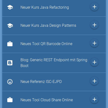
add
school
Neuer Kurs Java Refactoring
add
school
Neuer Kurs Java Design Patterns
add
work
Neues Tool QR Barcode Online
Blog: Generic REST Endpoint mit Spring
add
Boot
add
sentiment_very_satisfied
Neue Referenz ISC-EJPD
add
work
Neues Tool Cloud Share Online