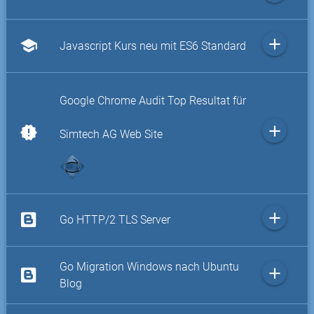
add
school
Javascript Kurs neu mit ES6 Standard
Google Chrome Audit Top Resultat für
add
new_releases
Simtech AG Web Site
add
Go HTTP/2 TLS Server
Go Migration Windows nach Ubuntu
add
Blog