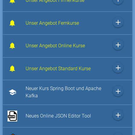
Unser Angebot Firmenkurse
add
Unser Angebot Fernkurse
add
Unser Angebot Online Kurse
add
Unser Angebot Standard Kurse
Neuer Kurs Spring Boot und Apache
add
school
Kafka
add
Neues Online JSON Editor Tool