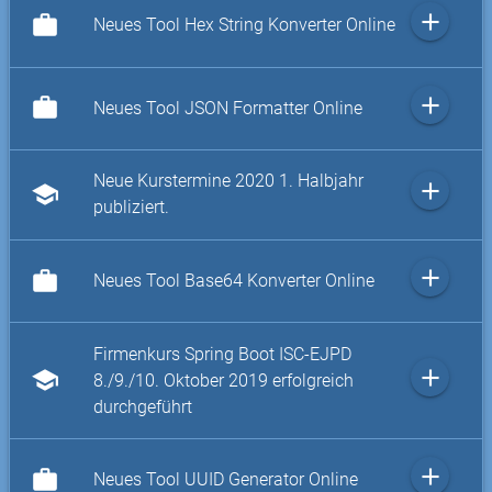
add
work
Neues Tool Hex String Konverter Online
add
work
Neues Tool JSON Formatter Online
Neue Kurstermine 2020 1. Halbjahr
add
school
publiziert.
add
work
Neues Tool Base64 Konverter Online
Firmenkurs Spring Boot ISC-EJPD
add
school
8./9./10. Oktober 2019 erfolgreich
durchgeführt
add
work
Neues Tool UUID Generator Online