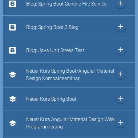
add
Blog: Spring Boot Generic File Service
add
Blog: Spring Boot 2 Blog
add
Blog: Java Unit Stress Test
Neuer Kurs Spring Boot/Angular Material
add
school
Design Kompaktseminar
add
school
Neuer Kurs Spring Boot
Neuer Kurs Angular Material Design Web
add
school
Programmierung