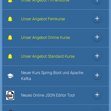
Unser Angebot Firmenkurse
add
Unser Angebot Fernkurse
add
Unser Angebot Online Kurse
add
Unser Angebot Standard Kurse
Neuer Kurs Spring Boot und Apache
add
school
Kafka
add
Neues Online JSON Editor Tool