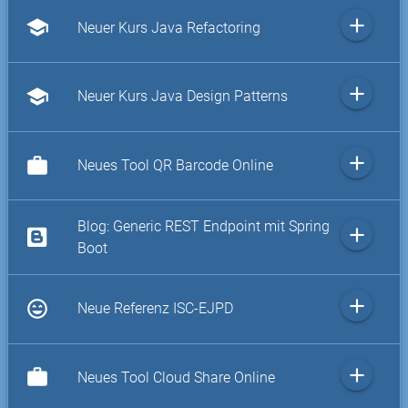
add
school
Neuer Kurs Java Refactoring
add
school
Neuer Kurs Java Design Patterns
add
work
Neues Tool QR Barcode Online
Blog: Generic REST Endpoint mit Spring
add
Boot
add
sentiment_very_satisfied
Neue Referenz ISC-EJPD
add
work
Neues Tool Cloud Share Online