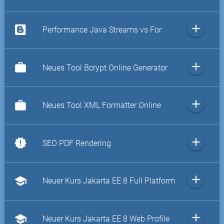
add
Performance Java Streams vs For
add
work
Neues Tool Bcrypt Online Generator
add
work
Neues Tool XML Formatter Online
add
new_releases
SEO PDF Rendering
add
school
Neuer Kurs Jakarta EE 8 Full Platform
add
school
Neuer Kurs Jakarta EE 8 Web Profile