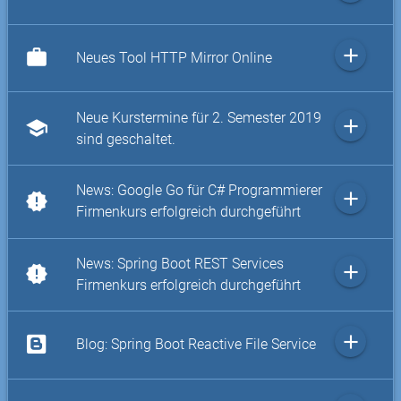
add
work
Neues Tool HTTP Mirror Online
Neue Kurstermine für 2. Semester 2019
add
school
sind geschaltet.
News: Google Go für C# Programmierer
add
new_releases
Firmenkurs erfolgreich durchgeführt
News: Spring Boot REST Services
add
new_releases
Firmenkurs erfolgreich durchgeführt
add
Blog: Spring Boot Reactive File Service