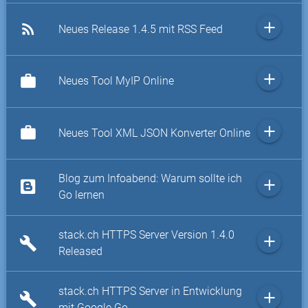
add
rss_feed
Neues Release 1.4.5 mit RSS Feed
add
work
Neues Tool MyIP Online
add
work
Neues Tool XML JSON Konverter Online
Blog zum Infoabend: Warum sollte ich
add
Go lernen
stack.ch HTTPS Server Version 1.4.0
add
build
Released
stack.ch HTTPS Server in Entwicklung
add
build
mit Google Go