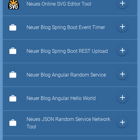
add
Neues Online SVG Editor Tool
add
work
Neuer Blog Spring Boot Event Timer
add
work
Neuer Blog Spring Boot REST Upload
add
work
Neuer Blog Angular Random Service
add
work
Neuer Blog Angular Hello World
Neues JSON Random Service Network
add
work
Tool