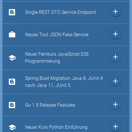
add
Single REST DTO Service Endpoint
add
work
Neues Tool JSON Fake Service
Neuer Fernkurs JavaScript ES6
add
school
Programmierung
Spring Boot Migration Java 8, JUnit 4
add
nach Java 11, JUnit 5
add
Go 1.5 Release Features
add
school
Neuer Kurs Python Einführung