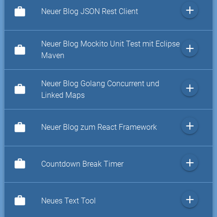
add
work
Neuer Blog JSON Rest Client
Neuer Blog Mockito Unit Test mit Eclipse
add
work
Maven
Neuer Blog Golang Concurrent und
add
work
Linked Maps
add
work
Neuer Blog zum React Framework
add
work
Countdown Break Timer
add
work
Neues Text Tool