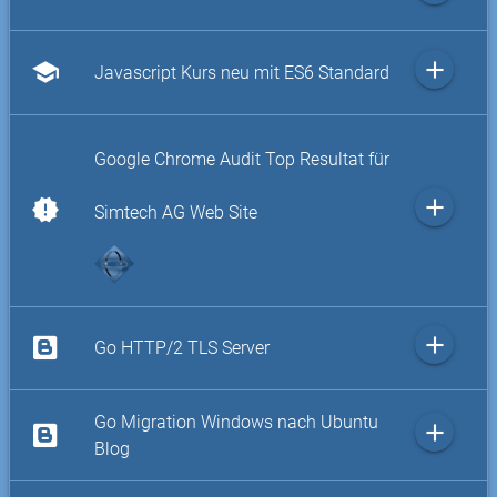
add
school
Javascript Kurs neu mit ES6 Standard
Google Chrome Audit Top Resultat für
add
new_releases
Simtech AG Web Site
add
Go HTTP/2 TLS Server
Go Migration Windows nach Ubuntu
add
Blog