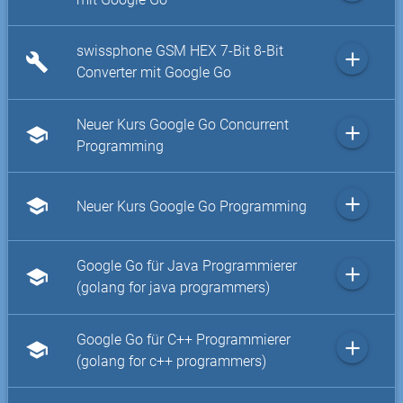
swissphone GSM HEX 7-Bit 8-Bit
add
build
Converter mit Google Go
Neuer Kurs Google Go Concurrent
add
school
Programming
add
school
Neuer Kurs Google Go Programming
Google Go für Java Programmierer
add
school
(golang for java programmers)
Google Go für C++ Programmierer
add
school
(golang for c++ programmers)