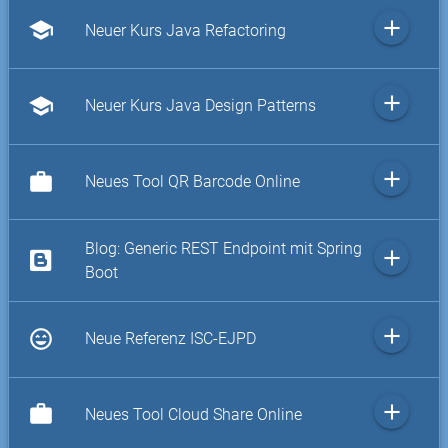
add
school
Neuer Kurs Java Refactoring
add
school
Neuer Kurs Java Design Patterns
add
work
Neues Tool QR Barcode Online
Blog: Generic REST Endpoint mit Spring
add
Boot
add
sentiment_very_satisfied
Neue Referenz ISC-EJPD
add
work
Neues Tool Cloud Share Online