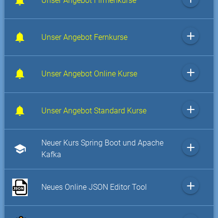
Unser Angebot Firmenkurse
add
Unser Angebot Fernkurse
add
Unser Angebot Online Kurse
add
Unser Angebot Standard Kurse
Neuer Kurs Spring Boot und Apache
add
school
Kafka
add
Neues Online JSON Editor Tool