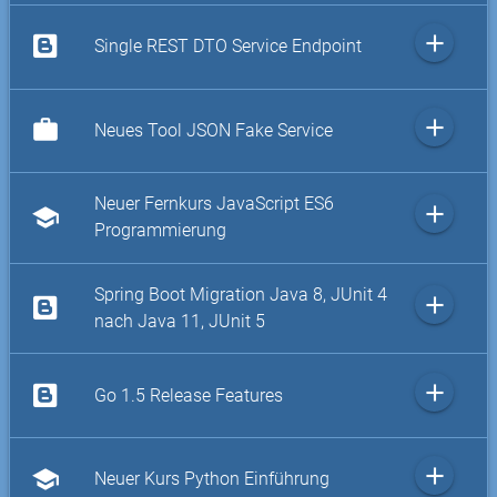
add
Single REST DTO Service Endpoint
add
work
Neues Tool JSON Fake Service
Neuer Fernkurs JavaScript ES6
add
school
Programmierung
Spring Boot Migration Java 8, JUnit 4
add
nach Java 11, JUnit 5
add
Go 1.5 Release Features
add
school
Neuer Kurs Python Einführung