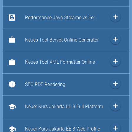
add
Performance Java Streams vs For
add
work
Neues Tool Bcrypt Online Generator
add
work
Neues Tool XML Formatter Online
add
new_releases
SEO PDF Rendering
add
school
Neuer Kurs Jakarta EE 8 Full Platform
add
school
Neuer Kurs Jakarta EE 8 Web Profile