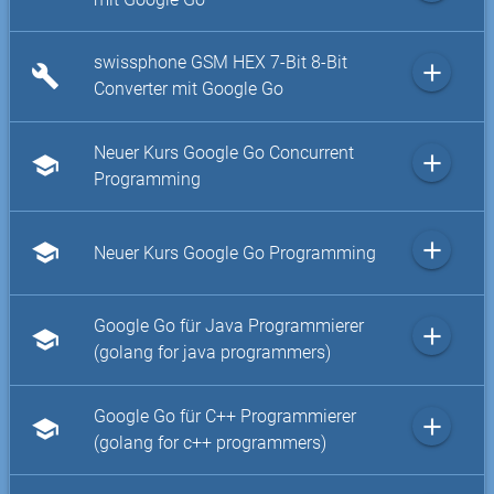
swissphone GSM HEX 7-Bit 8-Bit
add
build
Converter mit Google Go
Neuer Kurs Google Go Concurrent
add
school
Programming
add
school
Neuer Kurs Google Go Programming
Google Go für Java Programmierer
add
school
(golang for java programmers)
Google Go für C++ Programmierer
add
school
(golang for c++ programmers)