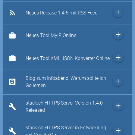
add
rss_feed
Neues Release 1.4.5 mit RSS Feed
add
work
Neues Tool MyIP Online
add
work
Neues Tool XML JSON Konverter Online
Blog zum Infoabend: Warum sollte ich
add
Go lernen
stack.ch HTTPS Server Version 1.4.0
add
build
Released
stack.ch HTTPS Server in Entwicklung
add
build
mit Google Go