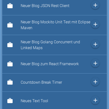
add
work
Neuer Blog JSON Rest Client
Neuer Blog Mockito Unit Test mit Eclipse
add
work
Maven
Neuer Blog Golang Concurrent und
add
work
Linked Maps
add
work
Neuer Blog zum React Framework
add
work
Countdown Break Timer
add
work
Neues Text Tool