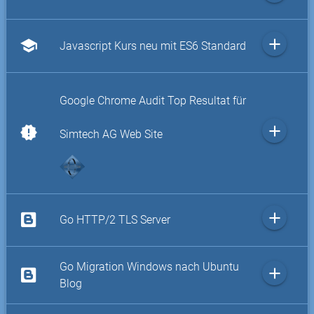
add
school
Javascript Kurs neu mit ES6 Standard
Google Chrome Audit Top Resultat für
add
new_releases
Simtech AG Web Site
add
Go HTTP/2 TLS Server
Go Migration Windows nach Ubuntu
add
Blog