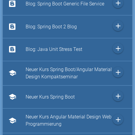
add
Blog: Spring Boot Generic File Service
add
Blog: Spring Boot 2 Blog
add
Blog: Java Unit Stress Test
Neuer Kurs Spring Boot/Angular Material
add
school
Design Kompaktseminar
add
school
Neuer Kurs Spring Boot
Neuer Kurs Angular Material Design Web
add
school
Programmierung