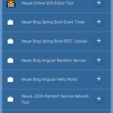
add
Neues Online SVG Editor Tool
add
work
Neuer Blog Spring Boot Event Timer
add
work
Neuer Blog Spring Boot REST Upload
add
work
Neuer Blog Angular Random Service
add
work
Neuer Blog Angular Hello World
Neues JSON Random Service Network
add
work
Tool