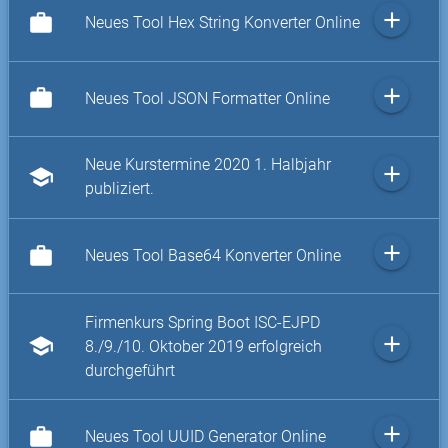
add
work
Neues Tool Hex String Konverter Online
add
work
Neues Tool JSON Formatter Online
Neue Kurstermine 2020 1. Halbjahr
add
school
publiziert.
add
work
Neues Tool Base64 Konverter Online
Firmenkurs Spring Boot ISC-EJPD
add
school
8./9./10. Oktober 2019 erfolgreich
durchgeführt
add
work
Neues Tool UUID Generator Online