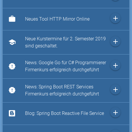
add
work
Neues Tool HTTP Mirror Online
Neue Kurstermine für 2. Semester 2019
add
school
sind geschaltet.
News: Google Go für C# Programmierer
add
new_releases
Firmenkurs erfolgreich durchgeführt
News: Spring Boot REST Services
add
new_releases
Firmenkurs erfolgreich durchgeführt
add
Blog: Spring Boot Reactive File Service