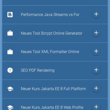
add
Performance Java Streams vs For
add
work
Neues Tool Bcrypt Online Generator
add
work
Neues Tool XML Formatter Online
add
new_releases
SEO PDF Rendering
add
school
Neuer Kurs Jakarta EE 8 Full Platform
add
school
Neuer Kurs Jakarta EE 8 Web Profile