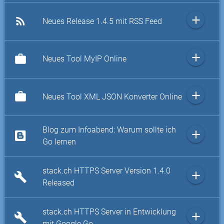
add
rss_feed
Neues Release 1.4.5 mit RSS Feed
add
work
Neues Tool MyIP Online
add
work
Neues Tool XML JSON Konverter Online
Blog zum Infoabend: Warum sollte ich
add
Go lernen
stack.ch HTTPS Server Version 1.4.0
add
build
Released
stack.ch HTTPS Server in Entwicklung
add
build
mit Google Go