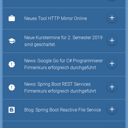
add
work
Neues Tool HTTP Mirror Online
Neue Kurstermine für 2. Semester 2019
add
school
sind geschaltet.
News: Google Go für C# Programmierer
add
new_releases
Firmenkurs erfolgreich durchgeführt
News: Spring Boot REST Services
add
new_releases
Firmenkurs erfolgreich durchgeführt
add
Blog: Spring Boot Reactive File Service