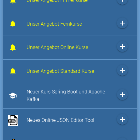
Unser Angebot Firmenkurse
add
Unser Angebot Fernkurse
add
Unser Angebot Online Kurse
add
Unser Angebot Standard Kurse
Neuer Kurs Spring Boot und Apache
add
school
Kafka
add
Neues Online JSON Editor Tool