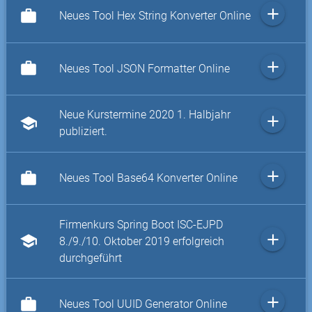
add
work
Neues Tool Hex String Konverter Online
add
work
Neues Tool JSON Formatter Online
Neue Kurstermine 2020 1. Halbjahr
add
school
publiziert.
add
work
Neues Tool Base64 Konverter Online
Firmenkurs Spring Boot ISC-EJPD
add
school
8./9./10. Oktober 2019 erfolgreich
durchgeführt
add
work
Neues Tool UUID Generator Online