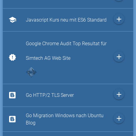
add
school
Javascript Kurs neu mit ES6 Standard
Google Chrome Audit Top Resultat für
add
new_releases
Simtech AG Web Site
add
Go HTTP/2 TLS Server
Go Migration Windows nach Ubuntu
add
Blog