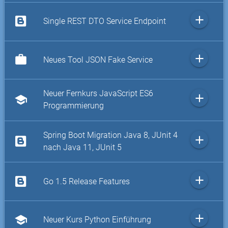
add
Single REST DTO Service Endpoint
add
work
Neues Tool JSON Fake Service
Neuer Fernkurs JavaScript ES6
add
school
Programmierung
Spring Boot Migration Java 8, JUnit 4
add
nach Java 11, JUnit 5
add
Go 1.5 Release Features
add
school
Neuer Kurs Python Einführung