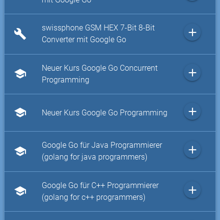
swissphone GSM HEX 7-Bit 8-Bit
add
build
Converter mit Google Go
Neuer Kurs Google Go Concurrent
add
school
Programming
add
school
Neuer Kurs Google Go Programming
Google Go für Java Programmierer
add
school
(golang for java programmers)
Google Go für C++ Programmierer
add
school
(golang for c++ programmers)