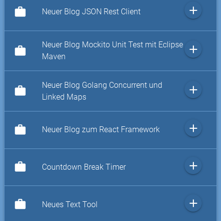
add
work
Neuer Blog JSON Rest Client
Neuer Blog Mockito Unit Test mit Eclipse
add
work
Maven
Neuer Blog Golang Concurrent und
add
work
Linked Maps
add
work
Neuer Blog zum React Framework
add
work
Countdown Break Timer
add
work
Neues Text Tool