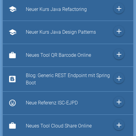
add
school
Neuer Kurs Java Refactoring
add
school
Neuer Kurs Java Design Patterns
add
work
Neues Tool QR Barcode Online
Blog: Generic REST Endpoint mit Spring
add
Boot
add
sentiment_very_satisfied
Neue Referenz ISC-EJPD
add
work
Neues Tool Cloud Share Online