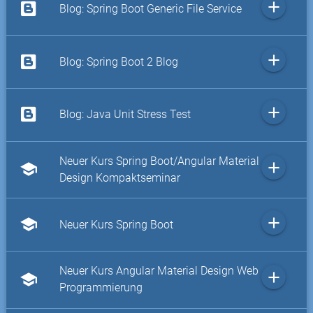
add
Blog: Spring Boot Generic File Service
add
Blog: Spring Boot 2 Blog
add
Blog: Java Unit Stress Test
Neuer Kurs Spring Boot/Angular Material
add
school
Design Kompaktseminar
add
school
Neuer Kurs Spring Boot
Neuer Kurs Angular Material Design Web
add
school
Programmierung