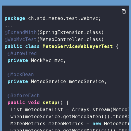
package
 ch.std.meteo.test.webmvc;

@ExtendWith
@WebMvcTest
public
class
MeteoServiceWebLayerTest
{

@Autowired
private
 MockMvc mvc;

@MockBean
private
 MeteoService meteoService;

@BeforeEach
public
void
setup
()
{

  List
 meteoDataList = Arrays.stream(MeteoD
  when(meteoService.getMeteoDaten()).thenRe
  MeteoMetrics meteoMetrics = 
new
 MeteoMetr
  when(meteoService.getMeteoMetrics()).then