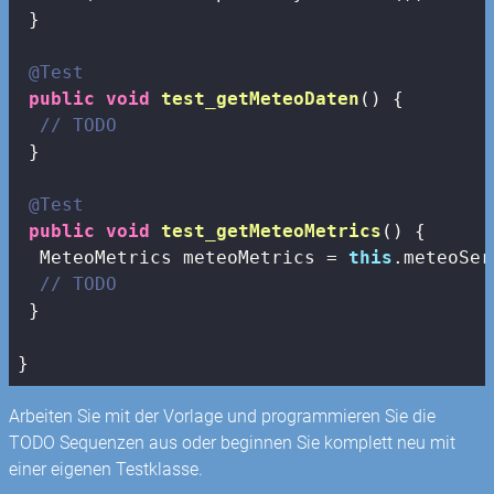
 }

@Test
public
void
test_getMeteoDaten
()
{

// TODO
 }

@Test
public
void
test_getMeteoMetrics
()
{

  MeteoMetrics meteoMetrics = 
this
.meteoSer
// TODO
 }

}
Arbeiten Sie mit der Vorlage und programmieren Sie die
TODO Sequenzen aus oder beginnen Sie komplett neu mit
einer eigenen Testklasse.