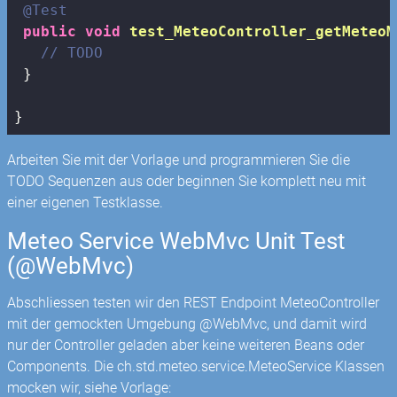
@Test
public
void
test_MeteoController_getMeteoM
// TODO
 }

}
Arbeiten Sie mit der Vorlage und programmieren Sie die
TODO Sequenzen aus oder beginnen Sie komplett neu mit
einer eigenen Testklasse.
Meteo Service WebMvc Unit Test
(@WebMvc)
Abschliessen testen wir den REST Endpoint MeteoController
mit der gemockten Umgebung @WebMvc, und damit wird
nur der Controller geladen aber keine weiteren Beans oder
Components. Die ch.std.meteo.service.MeteoService Klassen
mocken wir, siehe Vorlage: