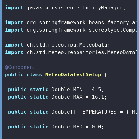
import
 javax.persistence.EntityManager;

import
import
 org.springframework.stereotype.Compon
import
import
 ch.std.meteo.repositories.MeteoDataR
@Component
public
class
MeteoDataTestSetup
{

public
static
 Double MIN = 
4.5
;

public
static
 Double MAX = 
16.1
;

public
static
 Double[] TEMPERATURES = { MI
public
static
 Double MED = 
0.0
;
