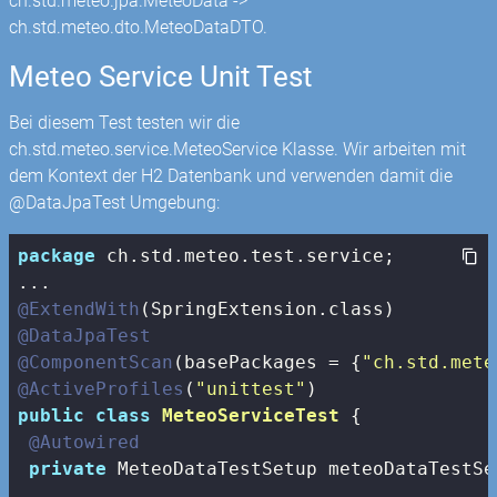
ch.std.meteo.jpa.MeteoData ->
ch.std.meteo.dto.MeteoDataDTO.
Meteo Service Unit Test
Bei diesem Test testen wir die
ch.std.meteo.service.MeteoService Klasse. Wir arbeiten mit
dem Kontext der H2 Datenbank und verwenden damit die
@DataJpaTest Umgebung:
package
 ch.std.meteo.test.service;

@ExtendWith
@DataJpaTest
@ComponentScan
(basePackages = {
"ch.std.mete
@ActiveProfiles
(
"unittest"
public
class
MeteoServiceTest
{

@Autowired
private
 MeteoDataTestSetup meteoDataTestSet