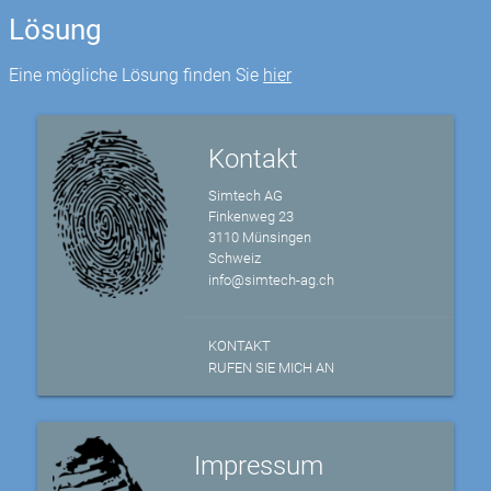
Lösung
Eine mögliche Lösung finden Sie
hier
Kontakt
Simtech AG
Finkenweg 23
3110 Münsingen
Schweiz
info@simtech-ag.ch
KONTAKT
RUFEN SIE MICH AN
Impressum