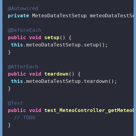
@Autowired
private
 MeteoDataTestSetup meteoDataTestSet
@BeforeEach
public
void
setup
()
{

this
.meteoDataTestSetup.setup();

 }

@AfterEach
public
void
teardown
()
{

this
.meteoDataTestSetup.teardown();

 }

@Test
public
void
test_MeteoController_getMeteoD
// TODO
 }
