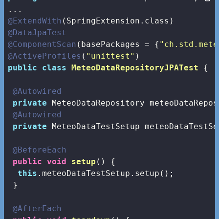
@ExtendWith
@DataJpaTest
@ComponentScan
(basePackages = {
"ch.std.mete
@ActiveProfiles
(
"unittest"
public
class
MeteoDataRepositoryJPATest
{

@Autowired
private
 MeteoDataRepository meteoDataReposi
@Autowired
private
 MeteoDataTestSetup meteoDataTestSet
@BeforeEach
public
void
setup
()
{

this
.meteoDataTestSetup.setup();

 }

@AfterEach