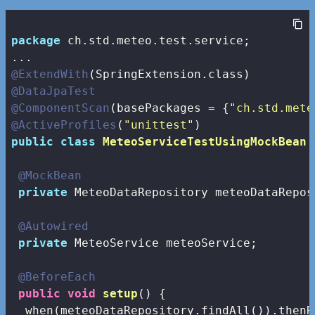
package
 ch.std.meteo.test.service;

@ExtendWith
@DataJpaTest
@ComponentScan
(basePackages = {
"ch.std.mete
@ActiveProfiles
(
"unittest"
public
class
MeteoServiceTestUsingMockBean
@MockBean
private
 MeteoDataRepository meteoDataReposi
@Autowired
private
 MeteoService meteoService;

@BeforeEach
public
void
setup
()
{

  when(meteoDataRepository.findAll()).thenR