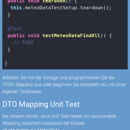
public
void
teardown
()
{

this
.meteoDataTestSetup.teardown();

 }

@Test
public
void
testMeteoDataFindAll
()
{

// TODO
 }

}
Arbeiten Sie mit der Vorlage und programmieren Sie die
TODO Sequenz aus oder beginnen Sie komplett neu mit einer
eigenen Testklasse.
DTO Mapping Unit Test
Bei diesem reinen Java Unit Test testen wir das korrekte
Mapping zwischen Instanzen der Klasse