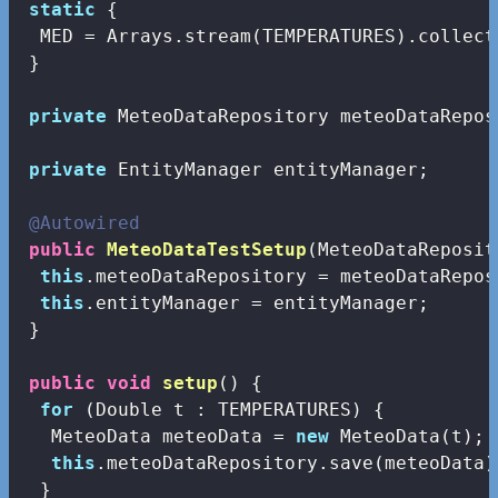
static
 {

  MED = Arrays.stream(TEMPERATURES).collect
 }

private
 MeteoDataRepository meteoDataReposi
private
 EntityManager entityManager;

@Autowired
public
MeteoDataTestSetup
(MeteoDataReposit
this
.meteoDataRepository = meteoDataReposi
this
.entityManager = entityManager;

 }

public
void
setup
()
{

for
 (Double t : TEMPERATURES) {

   MeteoData meteoData = 
new
 MeteoData(t);

this
.meteoDataRepository.save(meteoData);
  }
