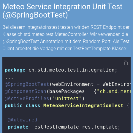
Meteo Service Integration Unit Test
(@SpringBootTest)
Bei diesem Integratoinstest testen wir den REST Endpoint der
Klasse ch.std.meteo.rest.MeteoController. Wir verwenden die
@SpringBootTest Annotation mit dem Random Port. Als Test
Client arbeitet die Vorlage mit der TestRestTemplate-Klasse:
package
 ch.std.meteo.test.integration;

@SpringBootTest
@ComponentScan
(basePackages = {
"ch.std.mete
@ActiveProfiles
(
"unittest"
public
class
MeteoServiceIntegrationTest
{

@Autowired
private
 TestRestTemplate restTemplate;
