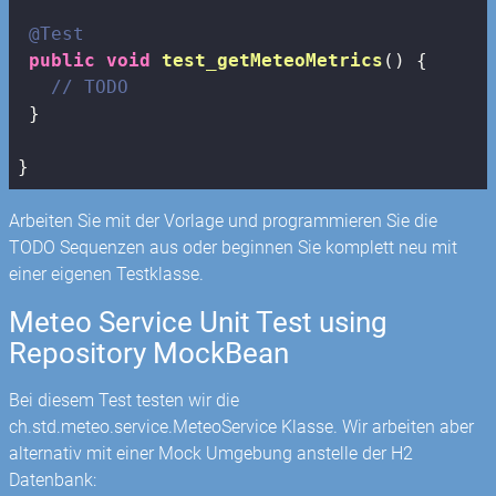
@Test
public
void
test_getMeteoMetrics
()
{

// TODO
 }

}
Arbeiten Sie mit der Vorlage und programmieren Sie die
TODO Sequenzen aus oder beginnen Sie komplett neu mit
einer eigenen Testklasse.
Meteo Service Unit Test using
Repository MockBean
Bei diesem Test testen wir die
ch.std.meteo.service.MeteoService Klasse. Wir arbeiten aber
alternativ mit einer Mock Umgebung anstelle der H2
Datenbank: