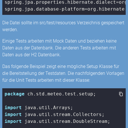
spring.jpa.properties.hibernate.dialect=org
spring.jpa.database-platform=org.hibernate.
Die Datei sollte im src/test/resources Verzeichnis gespeichert
werden.
Einige Tests arbeiten mit Mock Daten und beziehen keine
Daten aus der Datenbank. Die anderen Tests arbeiten mit
Daten aus der H2 Datenbank.
Das folgende Beispiel zeigt eine mögliche Setup Klasse für
die Bereitstellung der Testdaten. Die nachfolgenden Vorlagen
für die Unit Tests arbeiten mit dieser Klasse:
package
 ch.std.meteo.test.setup;

import
import
import
 java.util.stream.DoubleStream;
