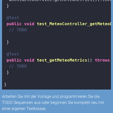
 }

@Test
public
void
test_MeteoController_getMeteoD
// TODO
 }

@Test
public
void
test_getMeteoMetrics
()
throws
 
// TODO
 }

}
Arbeiten Sie mit der Vorlage und programmieren Sie die
TODO Sequenzen aus oder beginnen Sie komplett neu mit
einer eigenen Testklasse.