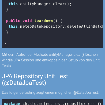
this
.entityManager.clear();

 }

public
void
teardown
()
{

this
.meteoDataRepository.deleteAllInBatch(
 }

}
Mit dem Aufruf der Methode entityManager.clear() löschen
wir die JPA Session und entkoppeln den Setup von den Unit
Tests.
JPA Repository Unit Test
(@DataJpaTest)
Das folgende Listing zeigt einen möglichen @DataJpaTest:
package
 ch.std.meteo.test.repositories;
