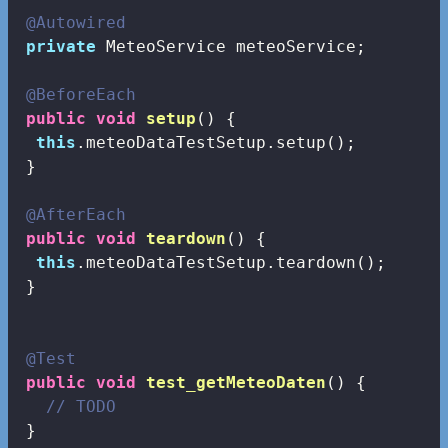
@Autowired
private
 MeteoService meteoService;

@BeforeEach
public
void
setup
()
{

this
.meteoDataTestSetup.setup();

 }

@AfterEach
public
void
teardown
()
{

this
.meteoDataTestSetup.teardown();

 }

@Test
public
void
test_getMeteoDaten
()
{

// TODO
 }
