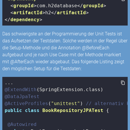
<
groupId
>
com.h2database
</
groupId
>
<
artifactId
>
h2
</
artifactId
>
</
dependency
>
Das schwierigste an der Programmierung der Unit Tests ist
das Aufsetzen der Testdaten. Solche werden in der Regel über
die Setup-Methode und die Annotation @BeforeEach
aufgebaut und je nach Use Case mit der Methode markiert
mit @AfterEach wieder abgebaut. Das folgende Listing zeigt
den möglichen Setup für die Testdaten:
@ExtendWith
@DataJpaTest
@ActiveProfiles
(
"unittest"
) 
// alternativ k
public
class
BookRepositoryJPATest
{

@Autowired