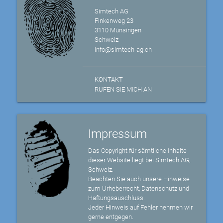
Simtech AG
Finkenweg 23
3110 Münsingen
Schweiz
info@simtech-ag.ch
KONTAKT
RUFEN SIE MICH AN
Impressum
Das Copyright für sämtliche Inhalte
dieser Website liegt bei Simtech AG,
Schweiz.
Beachten Sie auch unsere Hinweise
zum Urheberrecht, Datenschutz und
Haftungsauschluss.
Jeder Hinweis auf Fehler nehmen wir
gerne entgegen.