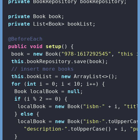
private
 BookRepository bookRepository;

private
 Book book;

private
 List<Book> bookList;

@BeforeEach
public
void
setup
()
{

  book = 
new
 Book(
"978-1617292545"
, 
"this i
this
.bookRepository.save(book);

// insert more books
this
.bookList = 
new
 ArrayList<>();

for
 (
int
 i = 
0
; i < 
10
; i++) {

   Book localBook = 
null
;

if
 (i % 
2
 == 
0
) {

    localBook = 
new
 Book(
"isbn-"
 + i, 
"titl
   } 
else
 {

    localBook = 
new
 Book(
"isbn-"
.toUpperCas
"description-"
.toUpperCase() + i, 
"pu
   }
