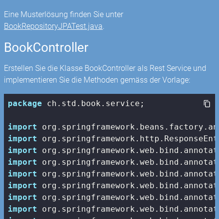
Eine Musterlösung finden Sie unter
BookRepositoryJPATest.java
.
BookController
Erstellen Sie die Klasse BookController als Rest Service und
implementieren Sie die Methoden gemäss der Vorlage:
package
 ch.std.book.service;

import
import
import
import
import
import
import
import