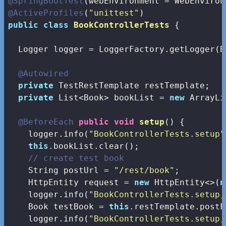
@SpringBootTest
@ActiveProfiles
(
"unittest"
public
class
BookControllerTests
{

  Logger logger = LoggerFactory.getLogger(B
@Autowired
private
 TestRestTemplate restTemplate;

private
 List<Book> bookList = 
new
 ArrayLi
@BeforeEach
public
void
setup
()
{  

    logger.info(
"BookControllerTests.setup"
this
.bookList.clear();

// create test book
    String postUrl = 
"/rest/book"
;

    HttpEntity
 request = 
new
 HttpEntity<>(
n
    logger.info(
"BookControllerTests.setup,
    Book testBook = 
this
.restTemplate.postF
    logger.info(
"BookControllerTests.setup,