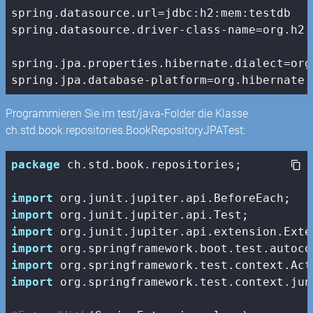
spring.datasource.url=jdbc:h2:mem:testdb

spring.datasource.driver-class-name=org.h2.D
spring.jpa.properties.hibernate.dialect=org
spring.jpa.database-platform=org.hibernate.
Programmieren Sie im test/java-Folder die Klasse
ch.std.book.repositories.BookRepositoryJPATest:
package
 ch.std.book.repositories;

import
import
import
import
import
import
 org.springframework.test.context.jun