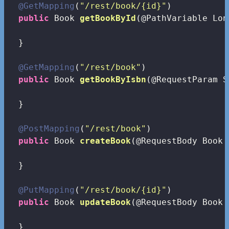
@GetMapping
(
"/rest/book/{id}"
)

public
 Book 
getBookById
(@PathVariable Lon
  }

@GetMapping
(
"/rest/book"
)

public
 Book 
getBookByIsbn
(@RequestParam S
  }

@PostMapping
(
"/rest/book"
)

public
 Book 
createBook
(@RequestBody Book 
  }

@PutMapping
(
"/rest/book/{id}"
)

public
 Book 
updateBook
(@RequestBody Book 
  }
