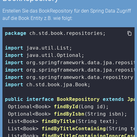
Erstellen Sie das BookRepository für den Spring Data Zugriff
auf die Book Entity z.B. wie folgt:
package
 ch.std.book.repositories;

import
import
import
import
import
import
 ch.std.book.jpa.Book;

public
interface
BookRepository
extends
Jpa
Optional<Book> 
findById
(Long id)
;

Optional<Book> 
findByIsbn
(String isbn)
;

List<Book> 
findByTitle
(String text)
;

List<Book> 
findByTitleContaining
(String te
List<Book> 
findByTitleContainingIgnoreCase