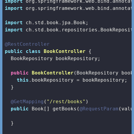
import
import
 org.springframework.web.bind.annotat
import
import
 ch.std.book.repositories.BookReposito
@RestController
public
class
BookController
{

  BookRepository bookRepository;

public
BookController
(BookRepository book
this
.bookRepository = bookRepository;

  }

@GetMapping
(
"/rest/books"
)

public
 Book[] getBooks(
@RequestParam
(valu
  }
