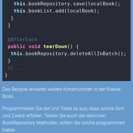
this
.bookRepository.save(localBook);

this
.bookList.add(localBook);

  }

 }

@AfterEach
public
void
tearDown
()
{

this
.bookRepository.deleteAllInBatch();

 }

// ...
}
Das Beispiel erwartet weitere Konstruktoren in der Klasse
Book.
Programmieren Sie die Unit Tests so aus, dass solche Sinn
und Zweck erfüllen. Testen Sie auch die restlichen
BookRepository Methoden, sofern Sie solche programmiert
haben.