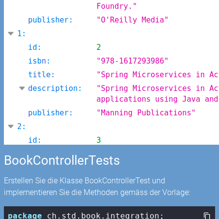
BookControllerTests
Erstellen Sie die Klasse BookControllerTest und
implementieren Sie die Methoden gemäss der Vorlage:
package
 ch.std.book.integration;
