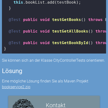
this
.bookList.add(testBook);

  }

@Test
public
void
testGetBooks
()
throws
 E
@Test
public
void
testGetAllBooks
()
throw
@Test
public
void
testGetBookById
()
throw
}
Sie können sich an der Klasse CityControllerTests orientieren.
Lösung
Eine mögliche Lösung finden Sie als Maven Projekt
bookservice2.zip
Kontakt