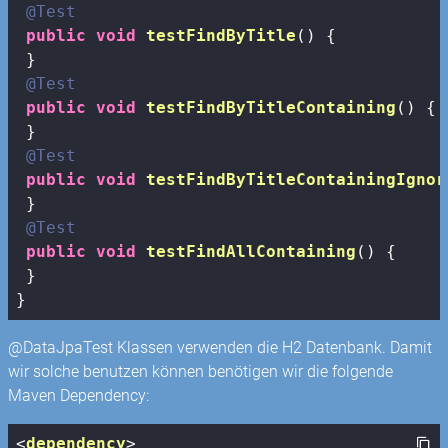
@Test
public
void
testFindByTitle
()
{

 }

@Test
public
void
testFindByTitleContaining
()
{

 }

@Test
public
void
testFindByTitleContainingIgnor
 }

@Test
public
void
testFindAllContaining
()
{

 }

}
@DataJpaTest Klassen verwenden die H2 Datenbank. Damit
wir solche benutzen können benötigen wir die folgende
Maven Dependency:
<
dependency
>