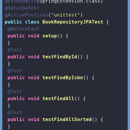
@ExtendWith
@DataJpaTest
@ActiveProfiles
(
"unittest"
public
class
BookRepositoryJPATest
{

@BeforeEach
public
void
setup
()
{

 }

@Test
public
void
testFindById
()
{

 }

@Test
public
void
testFindByIsbn
()
{

 }

@Test
public
void
testFindAll
()
{

 }

@Test
public
void
testFindAllSorted
()
{

 }
