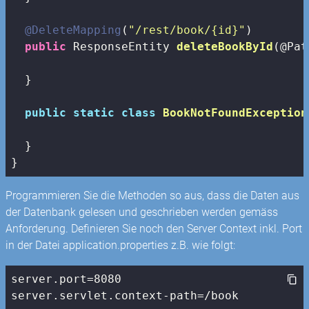
@DeleteMapping
(
"/rest/book/{id}"
)

public
 ResponseEntity 
deleteBookById
(@Pat
  }

public
static
class
BookNotFoundException
  }

}
Programmieren Sie die Methoden so aus, dass die Daten aus
der Datenbank gelesen und geschrieben werden gemäss
Anforderung. Definieren Sie noch den Server Context inkl. Port
in der Datei application.properties z.B. wie folgt:
server.port=8080

server.servlet.context-path=/book