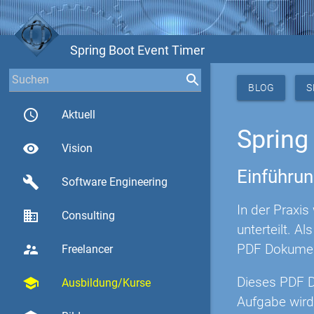
Spring Boot Event Timer
BLOG
S
access_time
Aktuell
Spring
visibility
Vision
Einführu
build
Software Engineering
In der Praxi
business
Consulting
unterteilt. A
PDF Dokument
supervisor_account
Freelancer
Dieses PDF D
school
Ausbildung/Kurse
Aufgabe wird 