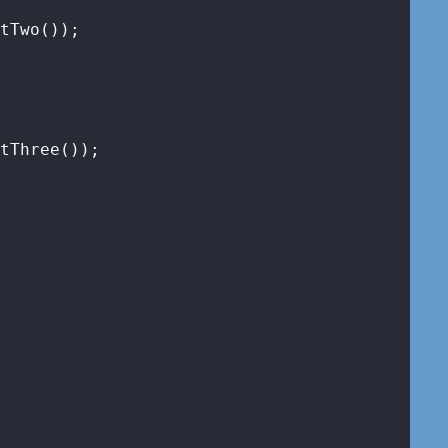
tTwo());

tThree());
