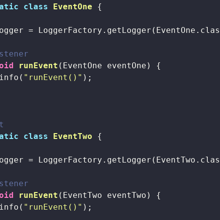
atic
class
EventOne
{

ogger = LoggerFactory.getLogger(EventOne.clas
stener
oid
runEvent
(EventOne eventOne)
{

info(
"runEvent()"
);

t
atic
class
EventTwo
{

ogger = LoggerFactory.getLogger(EventTwo.clas
stener
oid
runEvent
(EventTwo eventTwo)
{

info(
"runEvent()"
);
