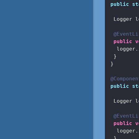
public
st
  Logger l
@EventLi
public
v
   logger.
  }

 }

@Componen
public
st
  Logger l
@EventLi
public
v
   logger.
  }
