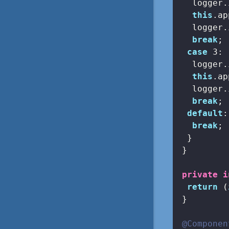
   logger.
this
.ap
   logger.
break
;

case
3
:

   logger.
this
.ap
   logger.
break
;

default
:

break
;

  }

 }

private
i
return
 (
 }

@Componen