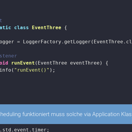
t
atic
class
EventThree
{

ogger = LoggerFactory.getLogger(EventThree.cl
stener
oid
runEvent
(EventThree eventThree)
{

info(
"runEvent()"
);

heduling funktioniert muss solche via Application Kla
.std.event.timer;
