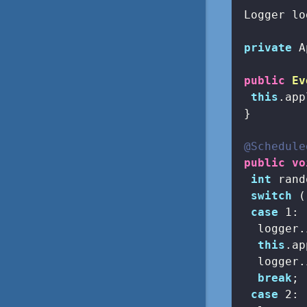
 Logger lo
private
 A
public
Ev
this
.app
 }

@Schedule
public
vo
int
 rand
switch
 (
case
1
:

   logger.
this
.ap
   logger.
break
;

case
2
:
