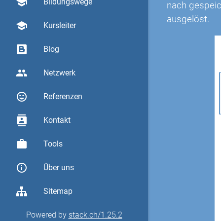
school
Bildungswege
nach gespeic
ausgelöst.
school
Kursleiter
Blog
group
Netzwerk
sentiment_very_satisfied
Referenzen
contacts
Kontakt
work
Tools
info_outline
Über uns
Sitemap
Powered by
stack.ch/1.25.2