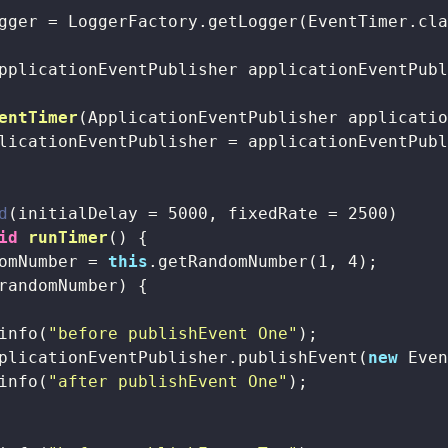
gger = LoggerFactory.getLogger(EventTimer.cla
pplicationEventPublisher applicationEventPubl
entTimer
(ApplicationEventPublisher applicati
licationEventPublisher = applicationEventPubl
d
(initialDelay = 
5000
, fixedRate = 
2500
)

id
runTimer
()
{

omNumber = 
this
.getRandomNumber(
1
, 
4
);

randomNumber) {

info(
"before publishEvent One"
);

plicationEventPublisher.publishEvent(
new
 Even
info(
"after publishEvent One"
);
