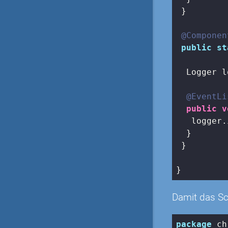
 }

@Componen
public
st
  Logger l
@EventLi
public
v
   logger.
  }

 }

}
Damit das Sc
package
 ch