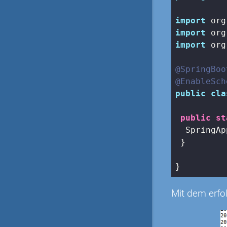
import
import
import
 org
@SpringBoo
@EnableSch
public
cla
public
st
  SpringAp
 }

}
Mit dem erfo