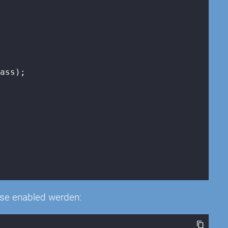
ass);

sse enabled werden: