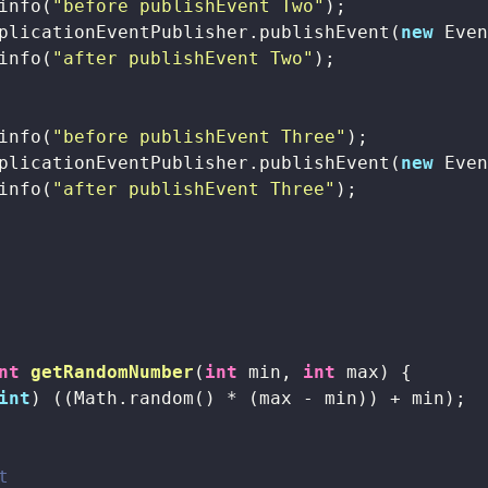
info(
"before publishEvent Two"
);

plicationEventPublisher.publishEvent(
new
 Even
info(
"after publishEvent Two"
);

info(
"before publishEvent Three"
);

plicationEventPublisher.publishEvent(
new
 Even
info(
"after publishEvent Three"
);

nt
getRandomNumber
(
int
 min, 
int
 max)
{

int
) ((Math.random() * (max - min)) + min);

t