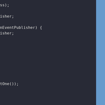
ss);

isher;

onEventPublisher)
{

isher;

tOne());
