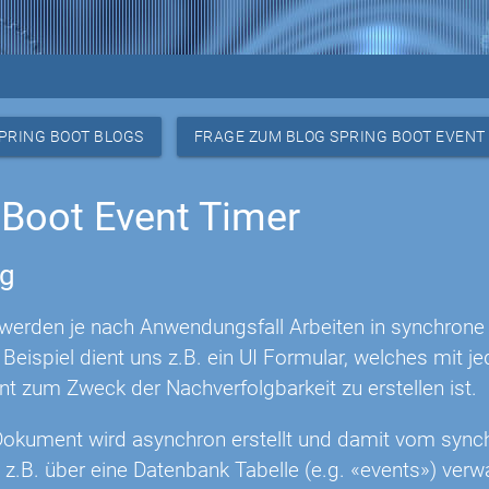
PRING BOOT BLOGS
FRAGE ZUM BLOG SPRING BOOT EVENT
 Boot Event Timer
ng
s werden je nach Anwendungsfall Arbeiten in synchro
ls Beispiel dient uns z.B. ein UI Formular, welches mit 
 zum Zweck der Nachverfolgbarkeit zu erstellen ist.
okument wird asynchron erstellt und damit vom sync
z.B. über eine Datenbank Tabelle (e.g. «events») verwal