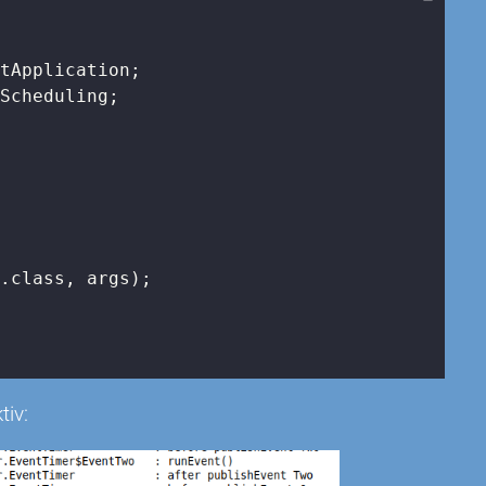
Scheduling;

.class, args);

tiv: