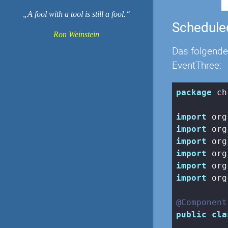
A fool with a tool is still a fool.
Schedule
Ron Weinstein
Das folgende
EventThree:
package
 ch
import
import
import
import
import
import
 org
@Component
public
cla