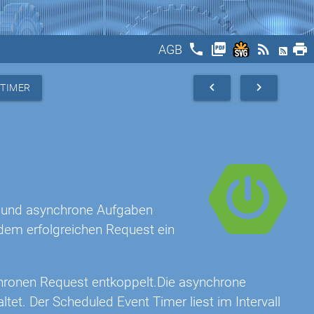
phone
picture_as_pdf
rss_feed
print
AGB
navigate_before
navigate_next
 TIMER
ne und asynchrone Aufgaben
jedem erfolgreichen Request ein
hronen Request entkoppelt.Die asynchrone
tet. Der Scheduled Event Timer liest im Intervall