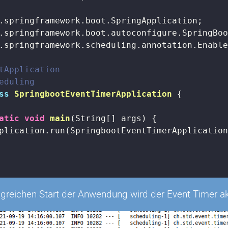
.springframework.scheduling.annotation.Enable
tApplication
eduling
ss
SpringbootEventTimerApplication
{

atic
void
main
(String[] args)
{

plication.run(SpringbootEventTimerApplication
lgreichen Start der Anwendung wird der Event Timer ak