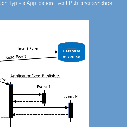
ach Typ via Application Event Publisher synchron