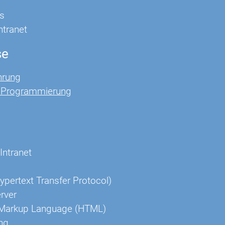
s
Intranet
se
hrung
t Programmierung
Intranet
pertext Transfer Protocol)
rver
 Markup Language (HTML)
ng