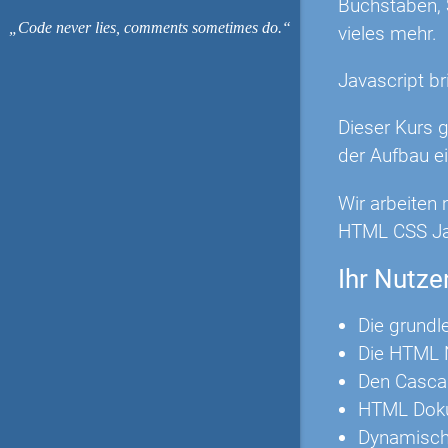
Buchstaben, S
Code never lies, comments sometimes do.
vieles mehr.
Javascript br
Dieser Kurs 
der Aufbau ei
Wir arbeiten 
HTML CSS Jav
Ihr Nutze
Die grundl
Die HTML N
Den Casca
HTML Doku
Dynamische