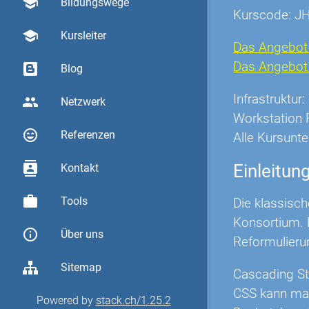
school
Bildungswege
Kurscode: J
school
Kursleiter
Das Angebot 
Das Angebot O
Blog
Infrastruktu
group
Netzwerk
Workstation 
sentiment_very_satisfied
Referenzen
Alle Kursunte
contacts
Einleitun
Kontakt
work
Tools
Die klassisc
Konsortium. 
info_outline
Über uns
Reformulieru
Sitemap
Cascading St
CSS kann man
Powered by
stack.ch/1.25.2