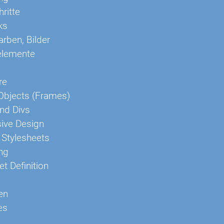
hritte
ks
arben, Bilder
elemente
re
 Objects (Frames)
nd Divs
ive Design
Stylesheets
ng
et Definition
en
es