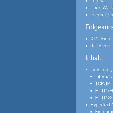
Tutorial
Code Walk
Internet / 
Folgekur
XML Einfü
Javascrip
Inhalt
Einführung
Internet/
TCP/IP
HTTP (Hy
HTTP Se
Hypertext
Einführu