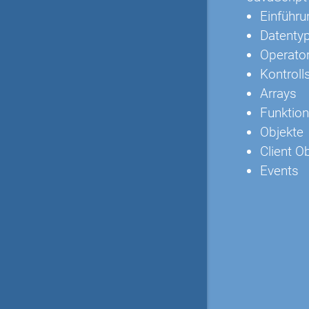
Einführu
Datenty
Operato
Kontroll
Arrays
Funktio
Objekte
Client O
Events