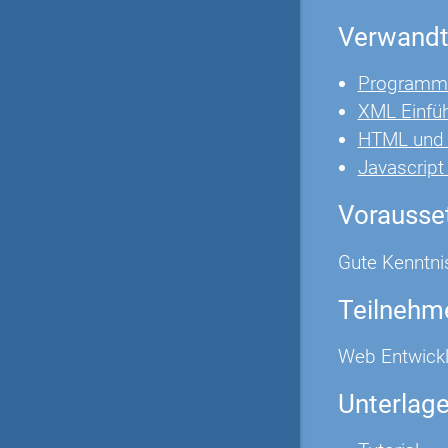
Verwandt
Programmi
XML Einfü
HTML und
Javascrip
Vorausse
Gute Kenntni
Teilnehm
Web Entwickl
Unterlag