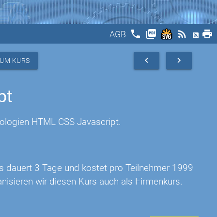
phone
picture_as_pdf
rss_feed
print
AGB
navigate_before
navigate_next
ZUM KURS
pt
nologien HTML CSS Javascript.
rs dauert 3 Tage und kostet pro Teilnehmer 1999
nisieren wir diesen Kurs auch als Firmenkurs.