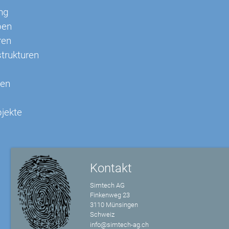
ng
pen
ren
strukturen
nen
bjekte
Kontakt
Simtech AG
Finkenweg 23
3110 Münsingen
Schweiz
info@simtech-ag.ch