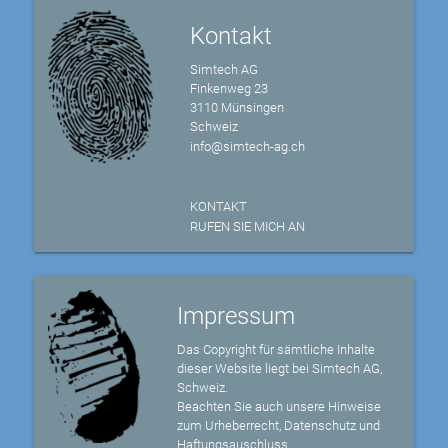
Kontakt
Simtech AG
Finkenweg 23
3110 Münsingen
Schweiz
info@simtech-ag.ch
KONTAKT
RUFEN SIE MICH AN
Impressum
Das Copyright für sämtliche Inhalte
dieser Website liegt bei Simtech AG,
Schweiz.
Beachten Sie auch unsere Hinweise
zum Urheberrecht, Datenschutz und
Haftungsauschluss.