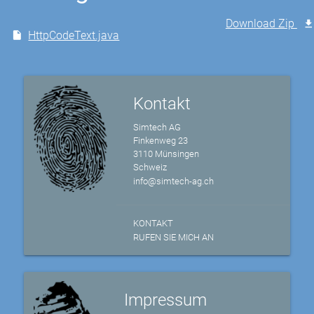
Download Zip
HttpCodeText.java
Kontakt
Simtech AG
Finkenweg 23
3110 Münsingen
Schweiz
info@simtech-ag.ch
KONTAKT
RUFEN SIE MICH AN
Impressum