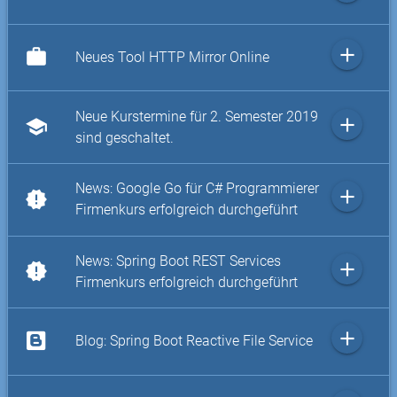
add
work
Neues Tool HTTP Mirror Online
Neue Kurstermine für 2. Semester 2019
add
school
sind geschaltet.
News: Google Go für C# Programmierer
add
new_releases
Firmenkurs erfolgreich durchgeführt
News: Spring Boot REST Services
add
new_releases
Firmenkurs erfolgreich durchgeführt
add
Blog: Spring Boot Reactive File Service