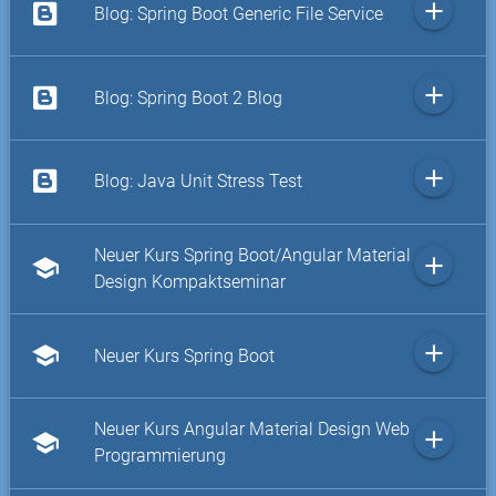
add
Blog: Spring Boot Generic File Service
add
Blog: Spring Boot 2 Blog
add
Blog: Java Unit Stress Test
Neuer Kurs Spring Boot/Angular Material
add
school
Design Kompaktseminar
add
school
Neuer Kurs Spring Boot
Neuer Kurs Angular Material Design Web
add
school
Programmierung