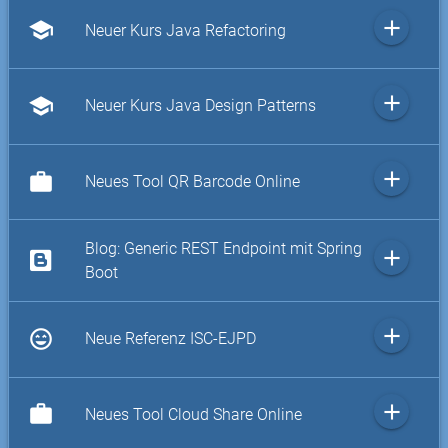
add
school
Neuer Kurs Java Refactoring
add
school
Neuer Kurs Java Design Patterns
add
work
Neues Tool QR Barcode Online
Blog: Generic REST Endpoint mit Spring
add
Boot
add
sentiment_very_satisfied
Neue Referenz ISC-EJPD
add
work
Neues Tool Cloud Share Online