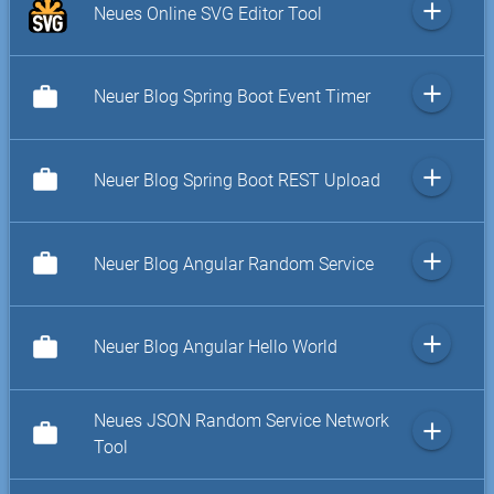
add
Neues Online SVG Editor Tool
add
work
Neuer Blog Spring Boot Event Timer
add
work
Neuer Blog Spring Boot REST Upload
add
work
Neuer Blog Angular Random Service
add
work
Neuer Blog Angular Hello World
Neues JSON Random Service Network
add
work
Tool