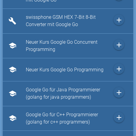
swissphone GSM HEX 7-Bit 8-Bit
add
build
Converter mit Google Go
Neuer Kurs Google Go Concurrent
add
school
Programming
add
school
Neuer Kurs Google Go Programming
Google Go für Java Programmierer
add
school
(golang for java programmers)
Google Go für C++ Programmierer
add
school
(golang for c++ programmers)