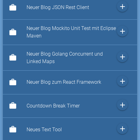
add
work
Neuer Blog JSON Rest Client
Neuer Blog Mockito Unit Test mit Eclipse
add
work
Maven
Neuer Blog Golang Concurrent und
add
work
Linked Maps
add
work
Neuer Blog zum React Framework
add
work
Countdown Break Timer
add
work
Neues Text Tool