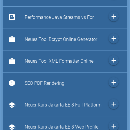
add
Performance Java Streams vs For
add
work
Neues Tool Bcrypt Online Generator
add
work
Neues Tool XML Formatter Online
add
new_releases
SEO PDF Rendering
add
school
Neuer Kurs Jakarta EE 8 Full Platform
add
school
Neuer Kurs Jakarta EE 8 Web Profile