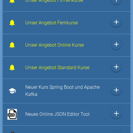
Unser Angebot Firmenkurse
add
Unser Angebot Fernkurse
add
Unser Angebot Online Kurse
add
Unser Angebot Standard Kurse
Neuer Kurs Spring Boot und Apache
add
school
Kafka
add
Neues Online JSON Editor Tool