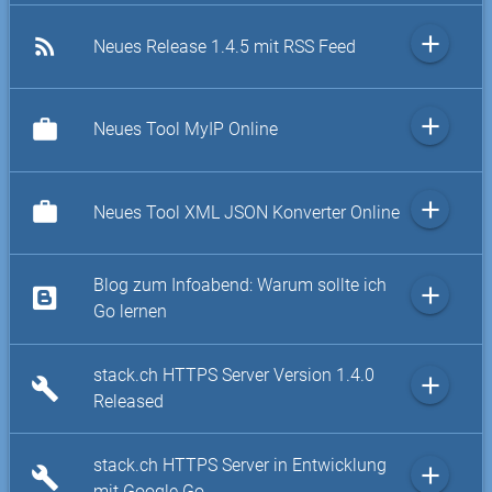
add
rss_feed
Neues Release 1.4.5 mit RSS Feed
add
work
Neues Tool MyIP Online
add
work
Neues Tool XML JSON Konverter Online
Blog zum Infoabend: Warum sollte ich
add
Go lernen
stack.ch HTTPS Server Version 1.4.0
add
build
Released
stack.ch HTTPS Server in Entwicklung
add
build
mit Google Go