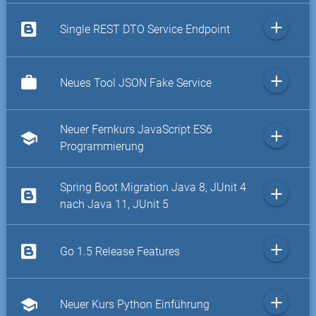
add
Single REST DTO Service Endpoint
add
work
Neues Tool JSON Fake Service
Neuer Fernkurs JavaScript ES6
add
school
Programmierung
Spring Boot Migration Java 8, JUnit 4
add
nach Java 11, JUnit 5
add
Go 1.5 Release Features
add
school
Neuer Kurs Python Einführung