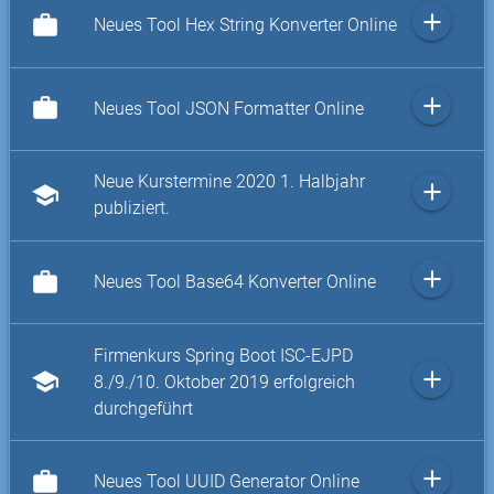
add
work
Neues Tool Hex String Konverter Online
add
work
Neues Tool JSON Formatter Online
Neue Kurstermine 2020 1. Halbjahr
add
school
publiziert.
add
work
Neues Tool Base64 Konverter Online
Firmenkurs Spring Boot ISC-EJPD
add
school
8./9./10. Oktober 2019 erfolgreich
durchgeführt
add
work
Neues Tool UUID Generator Online