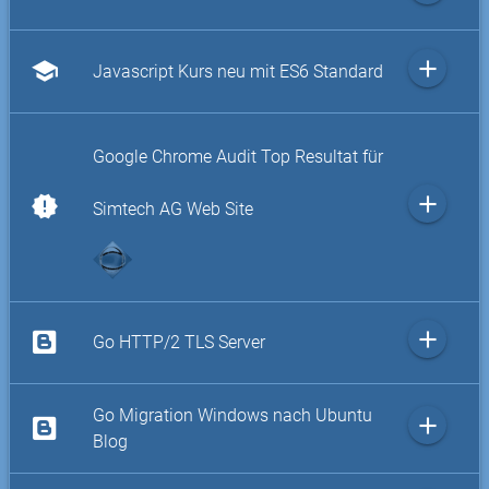
add
school
Javascript Kurs neu mit ES6 Standard
Google Chrome Audit Top Resultat für
add
new_releases
Simtech AG Web Site
add
Go HTTP/2 TLS Server
Go Migration Windows nach Ubuntu
add
Blog