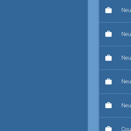
work
Neu
work
Neu
work
Neu
work
Neu
work
Neu
work
Cou