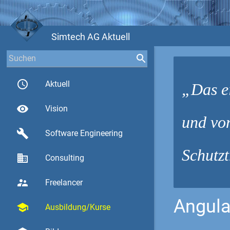
Simtech AG Aktuell
access_time
Aktuell
Das e
visibility
Vision
und vo
build
Software Engineering
Schutzt
business
Consulting
supervisor_account
Freelancer
Angula
school
Ausbildung/Kurse