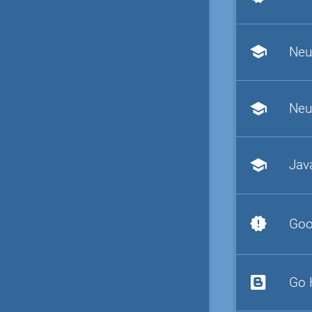
school
Neu
school
Neu
school
Jav
new_releases
Goo
Go 