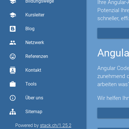
school
Bildungswege
Ihre Angular-
Potenzial Ih
school
Kursleiter
schneller, eff
Blog
group
Netzwerk
Angula
sentiment_very_satisfied
Referenzen
Angular Code
contacts
Kontakt
zunehmend di
work
arbeiten was
Tools
info_outline
Wir helfen Ih
Über uns
Sitemap
Powered by
stack.ch/1.25.2