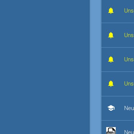
Uns
Uns
Uns
Uns
school
Neu
Neu