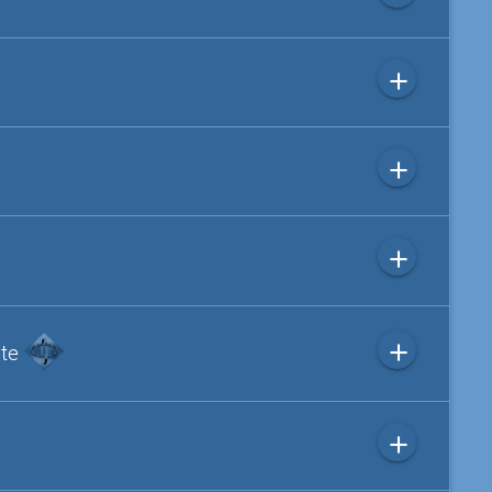
add
add
add
add
ite
add