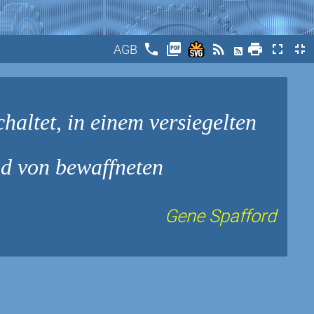
phone
picture_as_pdf
rss_feed
print
fullscreen
fullscreen_exit
AGB
haltet, in einem versiegelten
d von bewaffneten
Gene Spafford