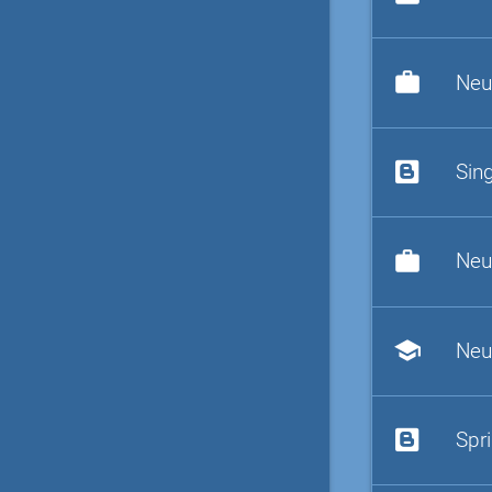
work
Neu
Sin
work
Neu
school
Neu
Spr