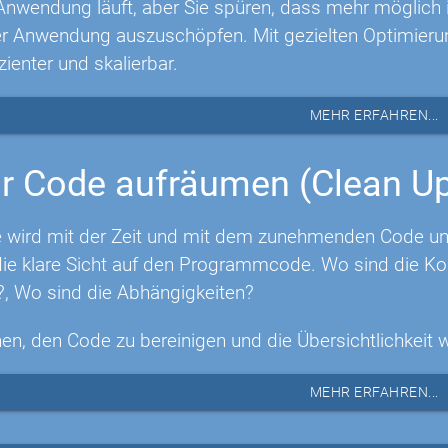
Anwendung läuft, aber Sie spüren, dass mehr möglich is
rer Anwendung auszuschöpfen. Mit gezielten Optimie
izienter und skalierbar.
MEHR ERFAHREN...
r Code aufräumen (Clean U
 wird mit der Zeit und mit dem zunehmenden Code unüb
e klare Sicht auf den Programmcode. Wo sind die Ko
?, Wo sind die Abhängigkeiten?
nen, den Code zu bereinigen und die Übersichtlichkeit 
MEHR ERFAHREN...