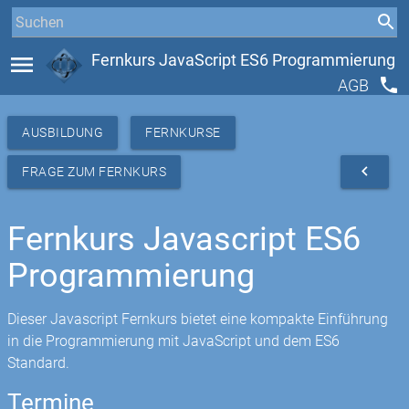
menu
Fernkurs JavaScript ES6 Programmierung
phone
AGB
AUSBILDUNG
FERNKURSE
navigate_before
FRAGE ZUM FERNKURS
Fernkurs Javascript ES6
Programmierung
Dieser Javascript Fernkurs bietet eine kompakte Einführung
in die Programmierung mit JavaScript und dem ES6
Standard.
Termine