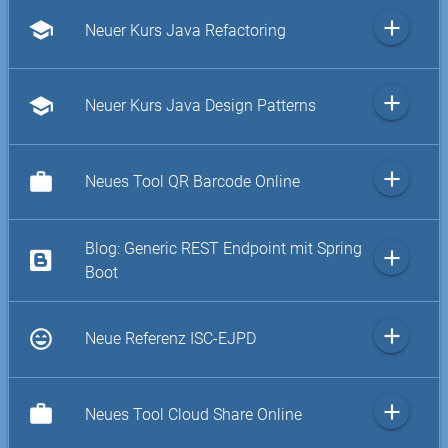
add
school
Neuer Kurs Java Refactoring
add
school
Neuer Kurs Java Design Patterns
add
work
Neues Tool QR Barcode Online
Blog: Generic REST Endpoint mit Spring
add
Boot
add
sentiment_very_satisfied
Neue Referenz ISC-EJPD
add
work
Neues Tool Cloud Share Online