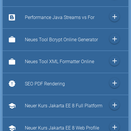
add
Performance Java Streams vs For
add
work
Neues Tool Bcrypt Online Generator
add
work
Neues Tool XML Formatter Online
add
new_releases
SEO PDF Rendering
add
school
Neuer Kurs Jakarta EE 8 Full Platform
add
school
Neuer Kurs Jakarta EE 8 Web Profile