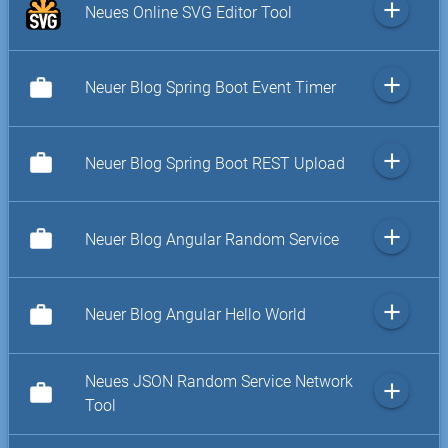
add
Neues Online SVG Editor Tool
add
work
Neuer Blog Spring Boot Event Timer
add
work
Neuer Blog Spring Boot REST Upload
add
work
Neuer Blog Angular Random Service
add
work
Neuer Blog Angular Hello World
Neues JSON Random Service Network
add
work
Tool