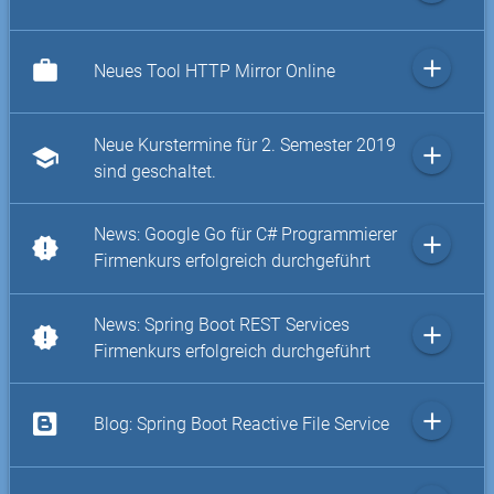
add
work
Neues Tool HTTP Mirror Online
Neue Kurstermine für 2. Semester 2019
add
school
sind geschaltet.
News: Google Go für C# Programmierer
add
new_releases
Firmenkurs erfolgreich durchgeführt
News: Spring Boot REST Services
add
new_releases
Firmenkurs erfolgreich durchgeführt
add
Blog: Spring Boot Reactive File Service