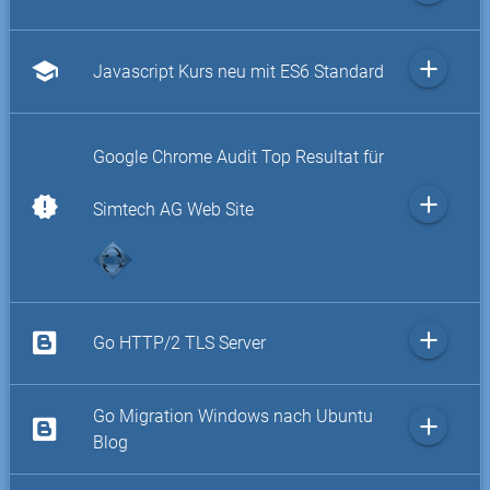
add
school
Javascript Kurs neu mit ES6 Standard
Google Chrome Audit Top Resultat für
add
new_releases
Simtech AG Web Site
add
Go HTTP/2 TLS Server
Go Migration Windows nach Ubuntu
add
Blog