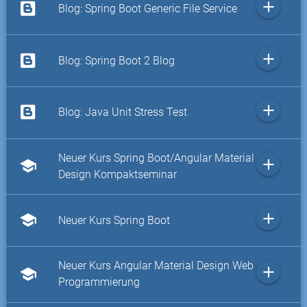
add
Blog: Spring Boot Generic File Service
add
Blog: Spring Boot 2 Blog
add
Blog: Java Unit Stress Test
Neuer Kurs Spring Boot/Angular Material
add
school
Design Kompaktseminar
add
school
Neuer Kurs Spring Boot
Neuer Kurs Angular Material Design Web
add
school
Programmierung