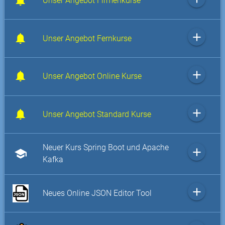
Unser Angebot Firmenkurse
add
Unser Angebot Fernkurse
add
Unser Angebot Online Kurse
add
Unser Angebot Standard Kurse
Neuer Kurs Spring Boot und Apache
add
school
Kafka
add
Neues Online JSON Editor Tool