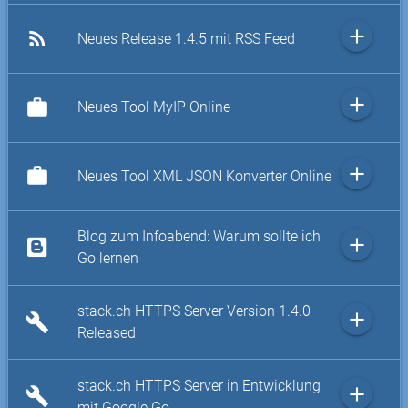
add
rss_feed
Neues Release 1.4.5 mit RSS Feed
add
work
Neues Tool MyIP Online
add
work
Neues Tool XML JSON Konverter Online
Blog zum Infoabend: Warum sollte ich
add
Go lernen
stack.ch HTTPS Server Version 1.4.0
add
build
Released
stack.ch HTTPS Server in Entwicklung
add
build
mit Google Go