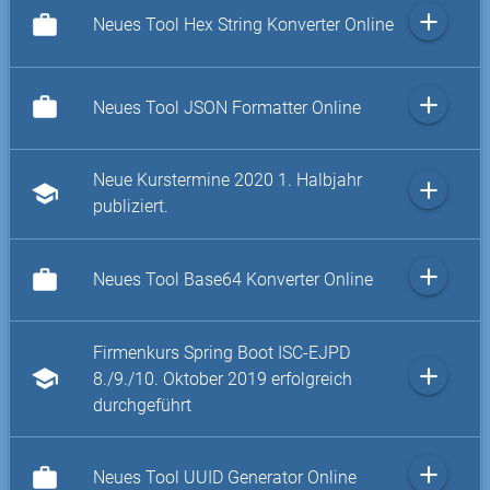
add
work
Neues Tool Hex String Konverter Online
add
work
Neues Tool JSON Formatter Online
Neue Kurstermine 2020 1. Halbjahr
add
school
publiziert.
add
work
Neues Tool Base64 Konverter Online
Firmenkurs Spring Boot ISC-EJPD
add
school
8./9./10. Oktober 2019 erfolgreich
durchgeführt
add
work
Neues Tool UUID Generator Online