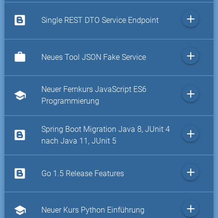
add
Single REST DTO Service Endpoint
add
work
Neues Tool JSON Fake Service
Neuer Fernkurs JavaScript ES6
add
school
Programmierung
Spring Boot Migration Java 8, JUnit 4
add
nach Java 11, JUnit 5
add
Go 1.5 Release Features
add
school
Neuer Kurs Python Einführung