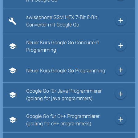
swissphone GSM HEX 7-Bit 8-Bit
add
build
Converter mit Google Go
Neuer Kurs Google Go Concurrent
add
school
Programming
add
school
Neuer Kurs Google Go Programming
Google Go für Java Programmierer
add
school
(golang for java programmers)
Google Go für C++ Programmierer
add
school
(golang for c++ programmers)