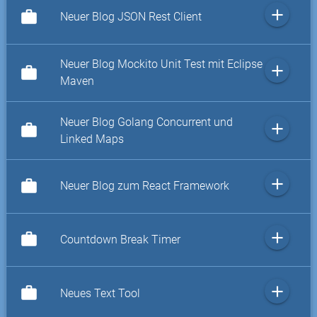
add
work
Neuer Blog JSON Rest Client
Neuer Blog Mockito Unit Test mit Eclipse
add
work
Maven
Neuer Blog Golang Concurrent und
add
work
Linked Maps
add
work
Neuer Blog zum React Framework
add
work
Countdown Break Timer
add
work
Neues Text Tool