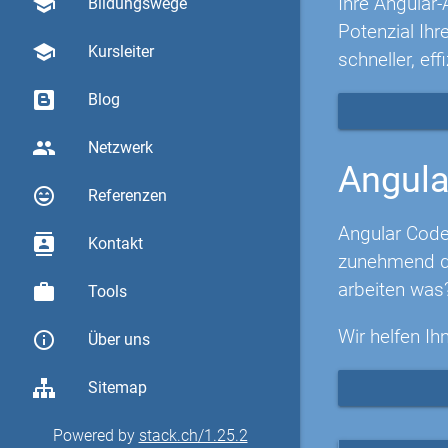
Ihre Angular-
school
Bildungswege
Potenzial Ih
school
Kursleiter
schneller, eff
Blog
group
Netzwerk
Angula
sentiment_very_satisfied
Referenzen
Angular Code
contacts
Kontakt
zunehmend di
arbeiten was
work
Tools
Wir helfen Ih
info_outline
Über uns
Sitemap
Powered by
stack.ch/1.25.2