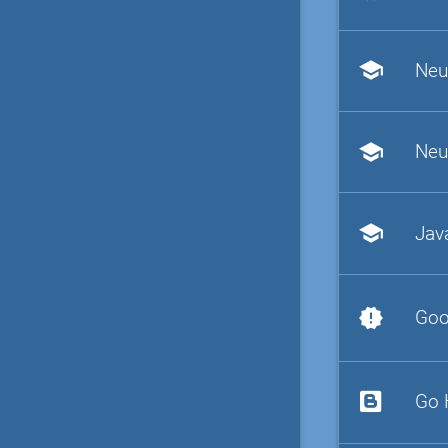
school
Neu
school
Neu
school
Jav
new_releases
Goo
Go 