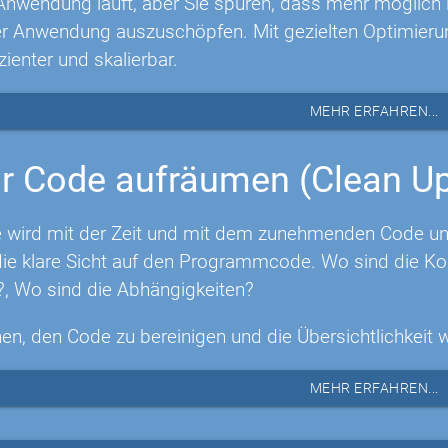
Anwendung läuft, aber Sie spüren, dass mehr möglich is
rer Anwendung auszuschöpfen. Mit gezielten Optimie
izienter und skalierbar.
MEHR ERFAHREN...
r Code aufräumen (Clean U
 wird mit der Zeit und mit dem zunehmenden Code unüb
e klare Sicht auf den Programmcode. Wo sind die Ko
?, Wo sind die Abhängigkeiten?
nen, den Code zu bereinigen und die Übersichtlichkeit 
MEHR ERFAHREN...