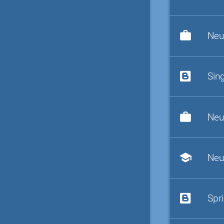
work
Neu
Sin
work
Neu
school
Neu
Spr