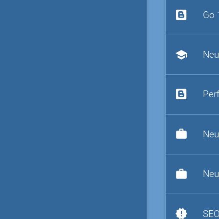
Go 
school
Neu
Per
work
Neu
work
Neu
new_releases
SEO