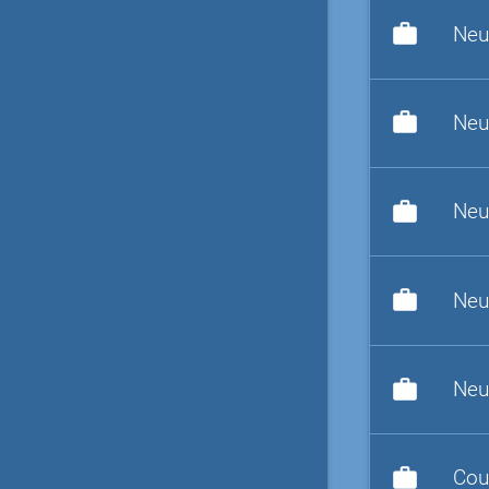
work
Neu
work
Neu
work
Neu
work
Neu
work
Neu
work
Cou