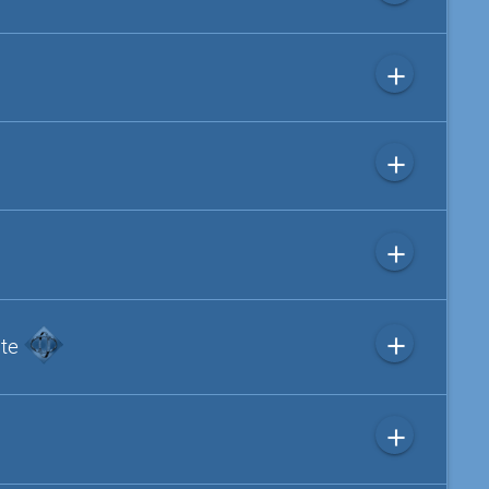
add
add
add
add
ite
add