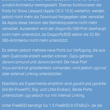
amd64
Architektur bereitgestellt. Ebenso funktionieren die
Ports für Snow Leopard (Apple OS X 10.6) weiterhin, werden
jedoch nicht mehr als Download freigegeben oder verwaltet,
da Apple diese Version des Betriebssystems nicht mehr
verwaltet. Ausserdem wird der
dragonfly/386
Port überhaupt
nicht mehr unterstützt, da DragonflyBSD selbst die 32-Bit-
386-Architektur nicht mehr unterstützt.
Es stehen jedoch mehrere neue Ports zur Verfügung, die aus
dem Quellcode erstellt werden können. Dazu gehören
darwin/armund
und
darwin/arm64
. Der neue Port
linux/arm64
ist grösstenteils vorhanden, wird jedoch
cgo
nur
über external Linking unterstützten.
Ebenfalls als Experimente erhältlich sind
ppc64
und
ppc64le
(64-Bit-PowerPC, Big- und Little-Endian). Beide Ports
unterstützen
cgo
jedoch nur mit internal Linking.
Unter FreeBSD benötigt Go 1.5 FreeBSD 8-STABLE+, da die