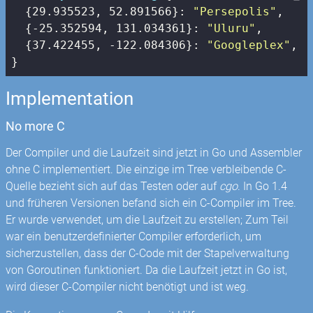
  {
29.935523
, 
52.891566
}: 
"Persepolis"
,

  {
-25.352594
, 
131.034361
}: 
"Uluru"
,

  {
37.422455
, 
-122.084306
}: 
"Googleplex"
,

}
Implementation
No more C
Der Compiler und die Laufzeit sind jetzt in Go und Assembler
ohne C implementiert. Die einzige im Tree verbleibende C-
Quelle bezieht sich auf das Testen oder auf
cgo
. In Go 1.4
und früheren Versionen befand sich ein C-Compiler im Tree.
Er wurde verwendet, um die Laufzeit zu erstellen; Zum Teil
war ein benutzerdefinierter Compiler erforderlich, um
sicherzustellen, dass der C-Code mit der Stapelverwaltung
von Goroutinen funktioniert. Da die Laufzeit jetzt in Go ist,
wird dieser C-Compiler nicht benötigt und ist weg.