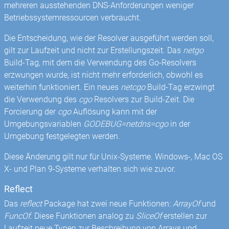
mehreren ausstehenden DNS-Anforderungen weniger
Betriebssystemressourcen verbraucht.
Die Entscheidung, wie der Resolver ausgeführt werden soll,
gilt zur Laufzeit und nicht zur Erstellungszeit. Das
netgo
Build-Tag, mit dem die Verwendung des Go-Resolvers
erzwungen wurde, ist nicht mehr erforderlich, obwohl es
weiterhin funktioniert. Ein neues
netcgo
Build-Tag erzwingt
die Verwendung des
cgo
Resolvers zur Build-Zeit. Die
Forcierung der
cgo
Auflösung kann mit der
Umgebungsvariablen
GODEBUG=netdns=cgo
in der
Umgebung festgelegten werden.
Diese Änderung gilt nur für Unix-Systeme. Windows-, Mac OS
X- und Plan 9-Systeme verhalten sich wie zuvor.
Reflect
Das
reflect
Package hat zwei neue Funktionen:
ArrayOf
und
FuncOf
. Diese Funktionen analog zu
SliceOf
erstellen zur
Laufzeit neue Typen zur Beschreibung von Arrays und