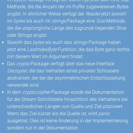
Methode, die die Anzahl der im Puffer zugewiesenen Bytes
angibt. In ähnlicher Weise verfügt der
Reader
jetzt sowohl
im
bytes
als auch im
strings
Package eine
Size
Methode,
die die ursprüngliche Länge des zugrunde liegenden Slice
oder Strings angibt.
Sowohl das
bytes
als auch das
strings
Package haben
jetzt eine
LastIndexByte
Funktion, die das Byte ganz rechts
mit diesem Wert im Argument findet.
Das
crypto
Package verfügt über das neue Interface
Decrypter
, die das Verhalten eines privaten Schlüssels
abstrahiert, der bei der asymmetrischen Entschlüsselung
verwendet wird.
In dem
crypto/cipher
Package wurde die Dokumentation
für die Stream Schnittstelle hinsichtlich des Verhaltens bei
unterschiedlichen Längen von Quelle und Ziel präzisiert.
Wenn das Ziel kürzer als die Quelle ist, wird
panic
ausgelöst. Dies ist keine Änderung in der Implementierung,
sondern nur in der Dokumentation.