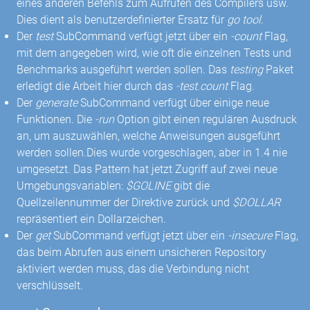
eines anderen Befehls zum Aufrufen des Compilers usw.
Dies dient als benutzerdefinierter Ersatz für
go tool
.
Der
test
SubCommand verfügt jetzt über ein
-count
Flag,
mit dem angegeben wird, wie oft die einzelnen Tests und
Benchmarks ausgeführt werden sollen. Das
testing
Paket
erledigt die Arbeit hier durch das
-test.count
Flag.
Der
generate
SubCommand verfügt über einige neue
Funktionen. Die
-run
Option gibt einen regulären Ausdruck
an, um auszuwählen, welche Anweisungen ausgeführt
werden sollen.Dies wurde vorgeschlagen, aber in 1.4 nie
umgesetzt. Das Pattern hat jetzt Zugriff auf zwei neue
Umgebungsvariablen:
$GOLINE
gibt die
Quellzeilennummer der Direktive zurück und
$DOLLAR
repräsentiert ein Dollarzeichen.
Der
get
SubCommand verfügt jetzt über ein
-insecure
Flag,
das beim Abrufen aus einem unsicheren Repository
aktiviert werden muss, das die Verbindung nicht
verschlüsselt.