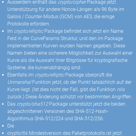
Ausserdem enthält das
crypto/cipher
Package jetzt
Unterstützung für andere Nonce-Längen als 96 Byte im
Galois / Counter-Modus (GCM) von AES, die einige
Protokolle erfordern.
Im
crypto/elliptic
Package befindet sich jetzt ein Name
Feld in der CurveParams Struktur, und den im Package
implementierten Kurven wurden Namen gegeben. Diese
Namen bieten eine sicherere Möglichkeit zur Auswahl einer
Kurve als die Auswahl ihrer Bitgrösse für kryptografische
Systeme, die kurvenabhängig sind.
Ebenfalls im
crypto/elliptic
Package überprüft die
Unmarshal
Funktion jetzt, ob der Punkt tatsächlich auf der
Kurve liegt. (Ist dies nicht der Fall, gibt die Funktion
nils
zurück.) Diese Änderung schützt vor bestimmten Angriffen.
Das
crypto/sha512
Package unterstützt jetzt die beiden
abgeschnittenen Versionen des SHA-512-Hash-
Algorithmus SHA-512/224 und SHA-512/256.
Die
crypto/tls Mindestversion des Paketprotokolls ist jetzt