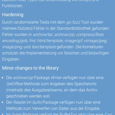
Funktionen.
Hardening
Durch randomisierte Tests mit dem
go-fuzz
Tool wurden
mehrere Dutzend Fehler in der Standardbibliothek gefunden.
Fehler wurden in
archive/tar
,
archive/zip
,
compress/flate
,
encoding/gob
,
fmt
,
html/template
,
image/gif
,
vimage/jpeg
,
image/png
, und
text/template
gefunden. Die Korrekturen
schützen die Implementierung vor falschen und böswilligen
Eingaben.
Minor changes to the library
Die
archive/zip
Package
Writer
verfügen nun über eine
SetOffset
Methode zum Angeben des Speicherorts
innerhalb des Ausgabestreams, an dem das Archiv
geschrieben werden soll.
Der
Reader
im
bufio
Package verfügen nun über eine
Methode zum Verwerfen von Daten aus der Eingabe.
Im
bytes
Package verfügt der BufferTyp jetzt über eine
Cap