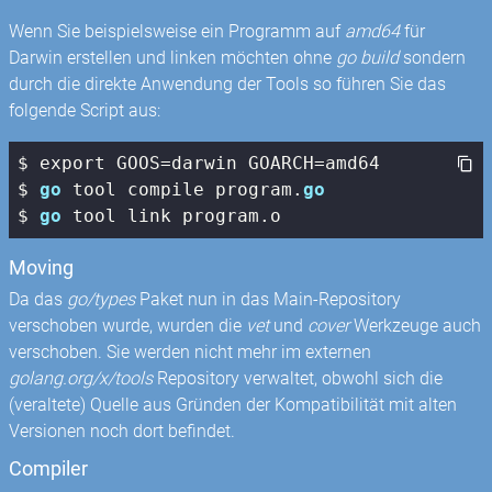
Wenn Sie beispielsweise ein Programm auf
amd64
für
Darwin erstellen und linken möchten ohne
go build
sondern
durch die direkte Anwendung der Tools so führen Sie das
folgende Script aus:
$ export GOOS=darwin GOARCH=amd64

$ 
go
 tool compile program.
go
$ 
go
 tool link program.o
Moving
Da das
go/types
Paket nun in das Main-Repository
verschoben wurde, wurden die
vet
und
cover
Werkzeuge auch
verschoben. Sie werden nicht mehr im externen
golang.org/x/tools
Repository verwaltet, obwohl sich die
(veraltete) Quelle aus Gründen der Kompatibilität mit alten
Versionen noch dort befindet.
Compiler