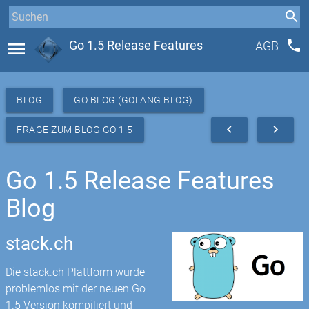
phone
menu
Go 1.5 Release Features
AGB
BLOG
GO BLOG (GOLANG BLOG)
navigate_before
navigate_next
FRAGE ZUM BLOG GO 1.5
Go 1.5 Release Features
Blog
stack.ch
Die
stack.ch
Plattform wurde
problemlos mit der neuen Go
1.5 Version kompiliert und