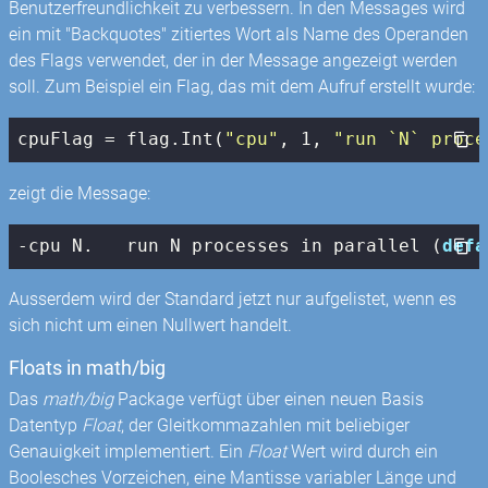
Benutzerfreundlichkeit zu verbessern. In den Messages wird
ein mit "Backquotes" zitiertes Wort als Name des Operanden
des Flags verwendet, der in der Message angezeigt werden
soll. Zum Beispiel ein Flag, das mit dem Aufruf erstellt wurde:
cpuFlag = flag.Int(
"cpu"
, 
1
, 
"run `N` proce
zeigt die Message:
-cpu N.   run N processes in parallel (
defa
Ausserdem wird der Standard jetzt nur aufgelistet, wenn es
sich nicht um einen Nullwert handelt.
Floats in math/big
Das
math/big
Package verfügt über einen neuen Basis
Datentyp
Float
, der Gleitkommazahlen mit beliebiger
Genauigkeit implementiert. Ein
Float
Wert wird durch ein
Boolesches Vorzeichen, eine Mantisse variabler Länge und