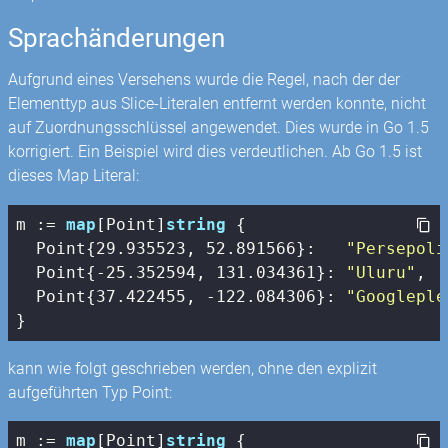
Sprachänderungen
Aufgrund eines Versehens wurde die Regel, nach der der
Elementtyp aus Slice-Literalen entfernt werden konnte, nicht
auf Zuordnungsschlüssel angewendet. Dies wurde in Go 1.5
korrigiert. Ein Beispiel wird dies verdeutlichen. Ab Go 1.5 ist
dieses Map Literal:
m := 
map
[Point]
string
 {

  Point{
29.935523
, 
52.891566
}:   
"Persepoli
  Point{
-25.352594
, 
131.034361
}: 
"Uluru"
,

  Point{
37.422455
, 
-122.084306
}: 
"Googleple
}
kann wie folgt geschrieben werden, ohne den explizit
aufgeführten Typ Point:
m := 
map
[Point]
string
 {
