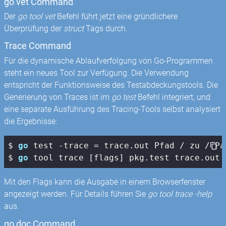
go vet Command
Der
go tool vet
Befehl führt jetzt eine gründlichere
Überprüfung der
struct
Tags durch.
Trace Command
Für die dynamische Ablaufverfolgung von Go-Programmen
steht ein neues Tool zur Verfügung. Die Verwendung
entspricht der Funktionsweise des Testabdeckungstools. Die
Generierung von Traces ist im
go test
Befehl integriert, und
eine separate Ausführung des Tracing-Tools selbst analysiert
die Ergebnisse:
$ 
go
 test -trace = trace.out Pfad / zu / Pak
$ 
go
 tool trace [flags] pkg.test trace.out
Mit den Flags kann die Ausgabe in einem Browserfenster
angezeigt werden. Für Details führen Sie
go tool trace -help
aus.
go doc Command