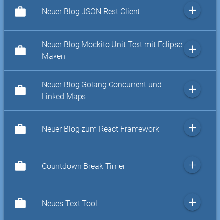
add
work
Neuer Blog JSON Rest Client
Neuer Blog Mockito Unit Test mit Eclipse
add
work
Maven
Neuer Blog Golang Concurrent und
add
work
Linked Maps
add
work
Neuer Blog zum React Framework
add
work
Countdown Break Timer
add
work
Neues Text Tool