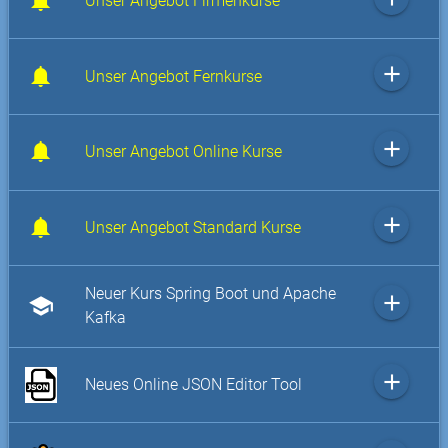
Unser Angebot Firmenkurse
add
Unser Angebot Fernkurse
add
Unser Angebot Online Kurse
add
Unser Angebot Standard Kurse
Neuer Kurs Spring Boot und Apache
add
school
Kafka
add
Neues Online JSON Editor Tool