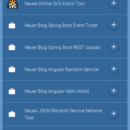
add
Neues Online SVG Editor Tool
add
work
Neuer Blog Spring Boot Event Timer
add
work
Neuer Blog Spring Boot REST Upload
add
work
Neuer Blog Angular Random Service
add
work
Neuer Blog Angular Hello World
Neues JSON Random Service Network
add
work
Tool