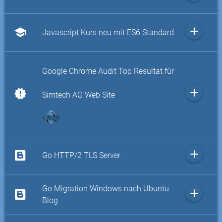
add
school
Javascript Kurs neu mit ES6 Standard
Google Chrome Audit Top Resultat für
add
new_releases
Simtech AG Web Site
add
Go HTTP/2 TLS Server
Go Migration Windows nach Ubuntu
add
Blog