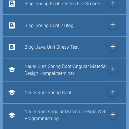
add
Blog: Spring Boot Generic File Service
add
Blog: Spring Boot 2 Blog
add
Blog: Java Unit Stress Test
Neuer Kurs Spring Boot/Angular Material
add
school
Design Kompaktseminar
add
school
Neuer Kurs Spring Boot
Neuer Kurs Angular Material Design Web
add
school
Programmierung