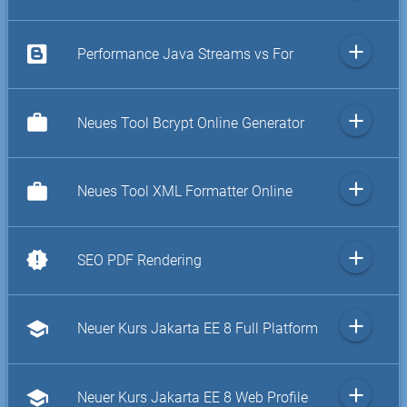
add
Performance Java Streams vs For
add
work
Neues Tool Bcrypt Online Generator
add
work
Neues Tool XML Formatter Online
add
new_releases
SEO PDF Rendering
add
school
Neuer Kurs Jakarta EE 8 Full Platform
add
school
Neuer Kurs Jakarta EE 8 Web Profile