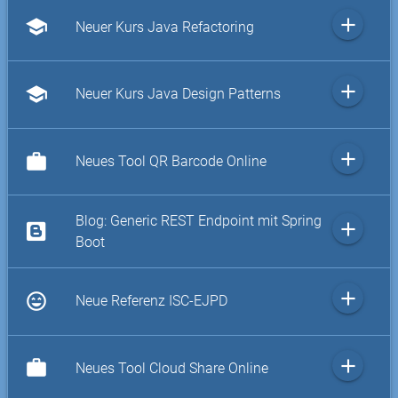
add
school
Neuer Kurs Java Refactoring
add
school
Neuer Kurs Java Design Patterns
add
work
Neues Tool QR Barcode Online
Blog: Generic REST Endpoint mit Spring
add
Boot
add
sentiment_very_satisfied
Neue Referenz ISC-EJPD
add
work
Neues Tool Cloud Share Online