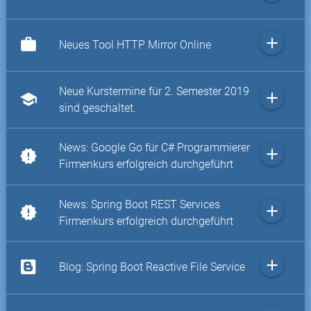
add
work
Neues Tool HTTP Mirror Online
Neue Kurstermine für 2. Semester 2019
add
school
sind geschaltet.
News: Google Go für C# Programmierer
add
new_releases
Firmenkurs erfolgreich durchgeführt
News: Spring Boot REST Services
add
new_releases
Firmenkurs erfolgreich durchgeführt
add
Blog: Spring Boot Reactive File Service