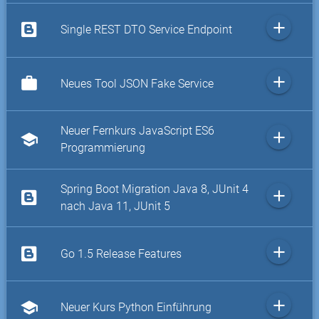
add
Single REST DTO Service Endpoint
add
work
Neues Tool JSON Fake Service
Neuer Fernkurs JavaScript ES6
add
school
Programmierung
Spring Boot Migration Java 8, JUnit 4
add
nach Java 11, JUnit 5
add
Go 1.5 Release Features
add
school
Neuer Kurs Python Einführung