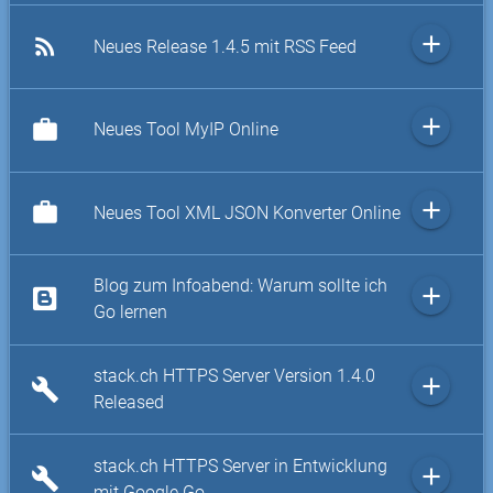
add
rss_feed
Neues Release 1.4.5 mit RSS Feed
add
work
Neues Tool MyIP Online
add
work
Neues Tool XML JSON Konverter Online
Blog zum Infoabend: Warum sollte ich
add
Go lernen
stack.ch HTTPS Server Version 1.4.0
add
build
Released
stack.ch HTTPS Server in Entwicklung
add
build
mit Google Go