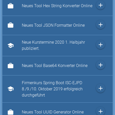
add
work
Neues Tool Hex String Konverter Online
add
work
Neues Tool JSON Formatter Online
Neue Kurstermine 2020 1. Halbjahr
add
school
publiziert.
add
work
Neues Tool Base64 Konverter Online
Firmenkurs Spring Boot ISC-EJPD
add
school
8./9./10. Oktober 2019 erfolgreich
durchgeführt
add
work
Neues Tool UUID Generator Online