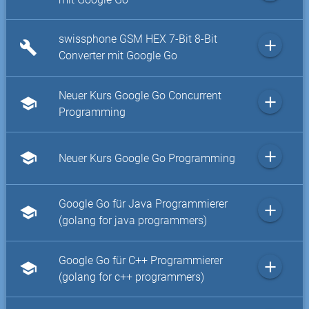
swissphone GSM HEX 7-Bit 8-Bit
add
build
Converter mit Google Go
Neuer Kurs Google Go Concurrent
add
school
Programming
add
school
Neuer Kurs Google Go Programming
Google Go für Java Programmierer
add
school
(golang for java programmers)
Google Go für C++ Programmierer
add
school
(golang for c++ programmers)