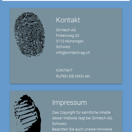
Kontakt
Simtech AG
Finkenweg 23
3110 Münsingen
Schweiz
info@simtech-ag.ch
KONTAKT
RUFEN SIE MICH AN
Impressum
Das Copyright für sämtliche Inhalte
dieser Website liegt bei Simtech AG,
Schweiz.
Beachten Sie auch unsere Hinweise