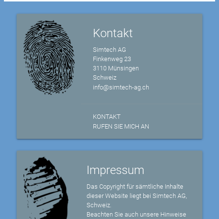
Kontakt
Simtech AG
Finkenweg 23
3110 Münsingen
Schweiz
info@simtech-ag.ch
KONTAKT
RUFEN SIE MICH AN
Impressum
Das Copyright für sämtliche Inhalte
dieser Website liegt bei Simtech AG,
Schweiz.
Beachten Sie auch unsere Hinweise