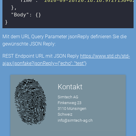
"Time"
: 
"2020-09-28T20:18:18.9727138+02
  },

"Body"
: {}

}
Mit dem URL Query Parameter jsonReply definieren Sie die
gewünschte JSON Reply:
REST Endpoint URL mit JSON Reply
https://www.std.ch/std-
ajax/jsonfake?jsonReply={"echo": "test"}
Kontakt
Simtech AG
Finkenweg 23
3110 Münsingen
Schweiz
info@simtech-ag.ch