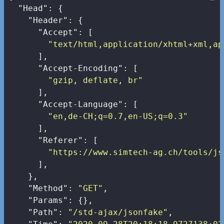
"Head"
: {

"Header"
: {

"Accept"
: [

"text/html,application/xhtml+xml,ap
      ],

"Accept-Encoding"
: [

"gzip, deflate, br"
      ],

"Accept-Language"
: [

"en,de-CH;q=0.7,en-US;q=0.3"
      ],

"Referer"
: [

"https://www.simtech-ag.ch/tools/js
      ],

    },

"Method"
: 
"GET"
,

"Params"
: {},

"Path"
: 
"/std-ajax/jsonfake"
,
