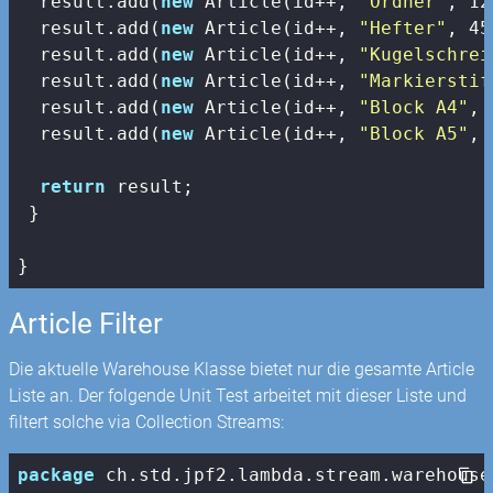
  result.add(
new
 Article(id++, 
"Ordner"
, 
12
  result.add(
new
 Article(id++, 
"Hefter"
, 
45
  result.add(
new
 Article(id++, 
"Kugelschrei
  result.add(
new
 Article(id++, 
"Markierstif
  result.add(
new
 Article(id++, 
"Block A4"
, 
  result.add(
new
 Article(id++, 
"Block A5"
, 
return
 result;

 }

Article Filter
Die aktuelle Warehouse Klasse bietet nur die gesamte Article
Liste an. Der folgende Unit Test arbeitet mit dieser Liste und
filtert solche via Collection Streams:
package
 ch.std.jpf2.lambda.stream.warehouse.