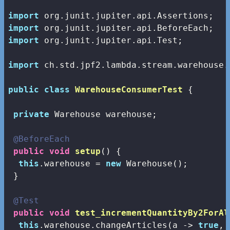
import
import
import
 org.junit.jupiter.api.Test;

import
 ch.std.jpf2.lambda.stream.warehouse.
public
class
WarehouseConsumerTest
{

private
 Warehouse warehouse;

@BeforeEach
public
void
setup
()
{

this
.warehouse = 
new
 Warehouse();

 }

@Test
public
void
test_incrementQuantityBy2ForAl
this
.warehouse.changeArticles(a -> 
true
, 