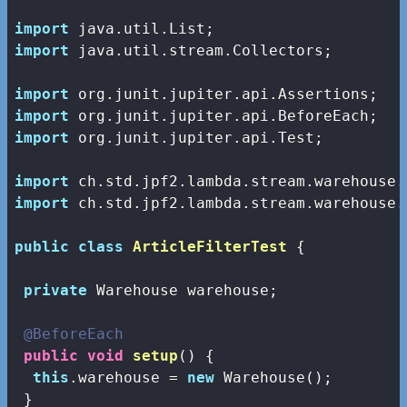
import
import
 java.util.stream.Collectors;

import
import
import
 org.junit.jupiter.api.Test;

import
import
 ch.std.jpf2.lambda.stream.warehouse.
public
class
ArticleFilterTest
{

private
 Warehouse warehouse;

@BeforeEach
public
void
setup
()
{

this
.warehouse = 
new
 Warehouse();

 }
