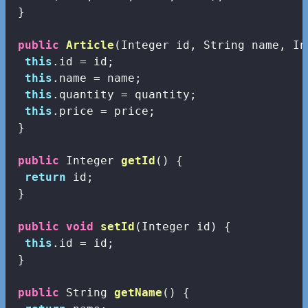
 }

public
Article
(Integer id, String name, In
this
.id = id;

this
.name = name;

this
.quantity = quantity;

this
.price = price;

 }

public
 Integer 
getId
()
{

return
 id;

 }

public
void
setId
(Integer id)
{

this
.id = id;

 }

public
 String 
getName
()
{
