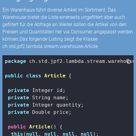
Ein Warenhaus führt diverse Artikel im Sortiment. Das
Warehouse bietet die Liste einerseits ungefiltert aber auch
gefiltert für die Abfrage an.Weiter sollen die Artikel von den
Preisen und Quantitäten her via Consumer angepasst werden
können.Das folgende Listing zeigt die Klasse
ch.std.jpf2.lambda.stream.warehouse.Article:
package
 ch.std.jpf2.lambda.stream.warehouse;
public
class
Article
{

private
 Integer id;

private
 String name;

private
 Integer quantity;

private
 Double price;

public
Article
()
{

this
(
null
, 
null
, 
null
, 
null
);
