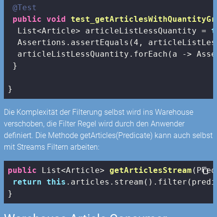
@Test
public
void
test_getArticlesWithQuantityGr
  List<Article> articleListLessQuantity = 
t
  Assertions.assertEquals(
4
, articleListLes
  articleListLessQuantity.forEach(a -> Asse
 }

}
Die Komplexität der Filterung selbst wird ins Warehouse
verschoben, die Filter Regel wird durch den Anwender
definiert. Die Methode getArticles(Predicate) kann auch selbst
mit Streams Filtern arbeiten:
public
 List<Article> 
getArticlesStream
(Pred
return
this
.articles.stream().filter(predi
}