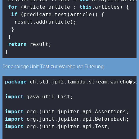
for
 (Article article : 
this
.articles) {

if
 (predicate.test(article)) {

   result.add(article);

  }

 }

return
 result;

}
Der analoge Unit Test zur Warehouse Filterung:
package
 ch.std.jpf2.lambda.stream.warehouse.
import
 java.util.List;

import
import
import
 org.junit.jupiter.api.Test;
