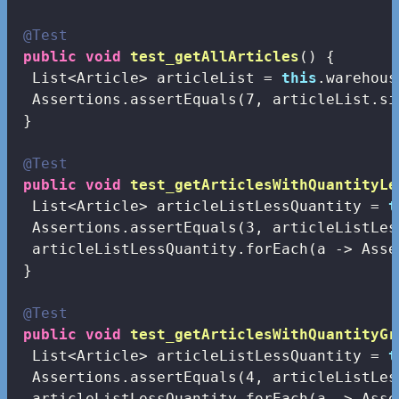
@Test
public
void
test_getAllArticles
()
{

  List<Article> articleList = 
this
.warehous
  Assertions.assertEquals(
7
, articleList.si
 }

@Test
public
void
test_getArticlesWithQuantityLe
  List<Article> articleListLessQuantity = 
t
  Assertions.assertEquals(
3
, articleListLes
  articleListLessQuantity.forEach(a -> Asse
 }

@Test
public
void
test_getArticlesWithQuantityGr
  List<Article> articleListLessQuantity = 
t
  Assertions.assertEquals(
4
, articleListLes
  articleListLessQuantity.forEach(a -> Asse