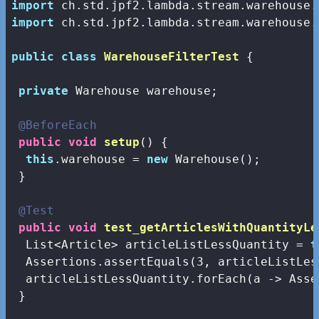
import
import
 ch.std.jpf2.lambda.stream.warehouse.
public
class
WarehouseFilterTest
{

private
 Warehouse warehouse;

@BeforeEach
public
void
setup
()
{

this
.warehouse = 
new
 Warehouse();

 }

@Test
public
void
test_getArticlesWithQuantityLe
  List<Article> articleListLessQuantity = 
t
  Assertions.assertEquals(
3
, articleListLes
  articleListLessQuantity.forEach(a -> Asse
 }
