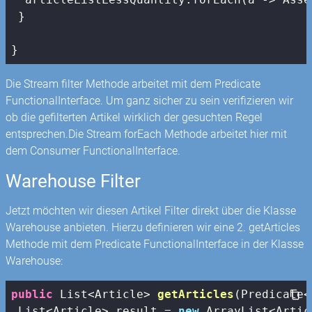
 }

}
Die Stream filter Methode arbeitet mit dem Predicate
FunctionalInterface. Um ganz sicher zu sein verifizieren wir
ob die gefilterten Artikel wirklich der gesuchten Regel
entsprechen.Die Stream forEach Methode arbeitet hier mit
dem Consumer FunctionalInterface.
Warehouse Filter
Jetzt möchten wir diesen Artikel Filter direkt über die Klasse
Warehouse anbieten. Hierzu definieren wir eine 2. getArticles
Methode mit dem Predicate FunctionalInterface in der Klasse
Warehouse:
public
 List<Article> 
getArticles
(Predicate<
 List<Article> result = 
new
 ArrayList<Artic