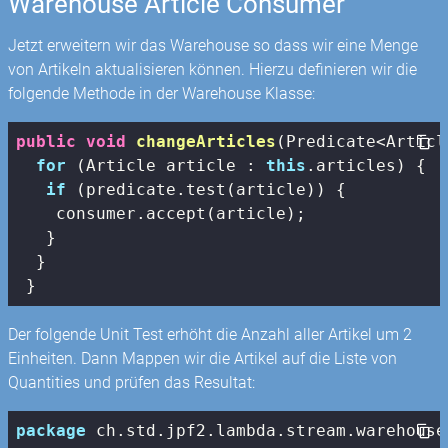
Warehouse Article Consumer
Jetzt erweitern wir das Warehouse so dass wir eine Menge
von Artikeln aktualisieren können. Hierzu definieren wir die
folgende Methode in der Warehouse Klasse:
public
void
changeArticles
(Predicate<Articl
for
 (Article article : 
this
.articles) {

if
 (predicate.test(article)) {

    consumer.accept(article);

   }

  }

 }
Der folgende Unit Test erhöht die Anzahl aller Artikel um 2
Einheiten. Dann Mappen wir die Artikel auf die Liste von
Quantities und prüfen das Resultat:
package
 ch.std.jpf2.lambda.stream.warehouse.