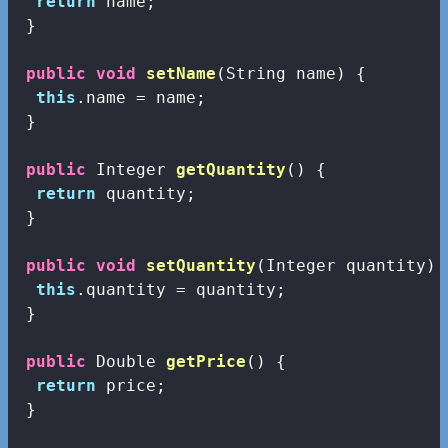
return
 name;

 }

public
void
setName
(String name)
{

this
.name = name;

 }

public
 Integer 
getQuantity
()
{

return
 quantity;

 }

public
void
setQuantity
(Integer quantity)
this
.quantity = quantity;

 }

public
 Double 
getPrice
()
{

return
 price;

 }
