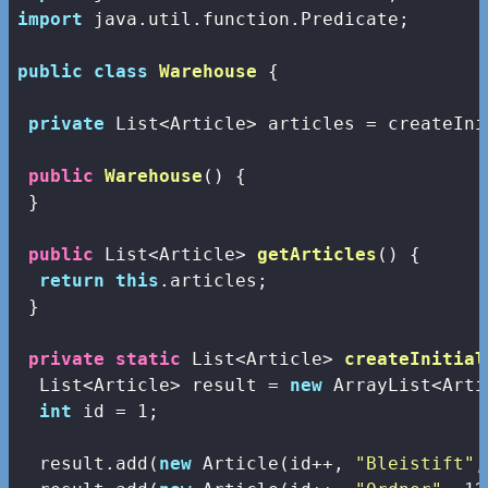
import
 java.util.function.Predicate;

public
class
Warehouse
{

private
 List<Article> articles = createIni
public
Warehouse
()
{

 }

public
 List<Article> 
getArticles
()
{

return
this
.articles;

 }

private
static
 List<Article> 
createInitial
  List<Article> result = 
new
 ArrayList<Arti
int
 id = 
1
;

  result.add(
new
 Article(id++, 
"Bleistift"
,