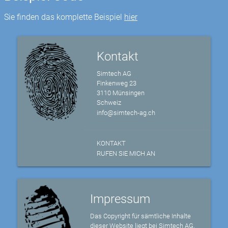
Sie finden das komplette Beispiel
hier
Kontakt
Simtech AG
Finkenweg 23
3110 Münsingen
Schweiz
info@simtech-ag.ch
KONTAKT
RUFEN SIE MICH AN
Impressum
Das Copyright für sämtliche Inhalte
dieser Website liegt bei Simtech AG,