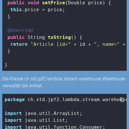
public
void
setPrice
(Double price)
{

this
.price = price;

 }

@Override
public
 String 
toString
()
{

return
"Article [id="
 + id + 
", name="
 + 
 }

}
Die Klasse ch.std.jpf2.lambda.stream.warehouse.Warehouse
verwaltet die Artikel:
package
 ch.std.jpf2.lambda.stream.warehouse;
import
import
import