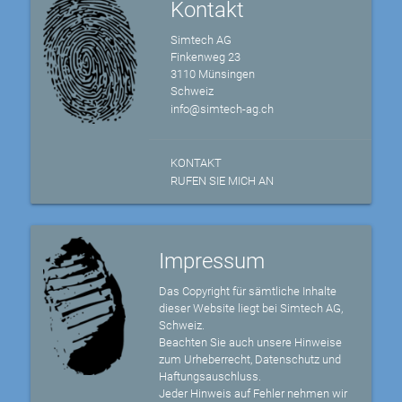
Kontakt
Simtech AG
Finkenweg 23
3110 Münsingen
Schweiz
info@simtech-ag.ch
KONTAKT
RUFEN SIE MICH AN
Impressum
Das Copyright für sämtliche Inhalte
dieser Website liegt bei Simtech AG,
Schweiz.
Beachten Sie auch unsere Hinweise
zum Urheberrecht, Datenschutz und
Haftungsauschluss.
Jeder Hinweis auf Fehler nehmen wir