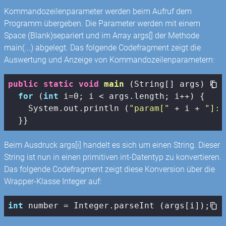
Kommandozeilenparameter werden beim Aufruf dem
Programm übergeben. Die Parameter werden mit einem
Space (Blank)separiert und im Array args[] der Methode
main(...) abgelegt. Das folgende Codefragment zeigt die
Auswertung und Anzeige von Kommandozeilenparametern:
public
static
void
main
(String[] args)
{

for
 (
int
 i=
0
; i < args.length; i++) {

    System.out.println (
"param["
 + i + 
"]: 
  }}
Beim Ausdruck args[i] handelt es sich um einen String. Dieser
String ist nun in einen primitiven int-Datentyp zu konvertieren.
Das folgende Codefragment zeigt diese Konversion über die
Wrapper-Klasse Integer auf:
int
 number = Integer.parseInt (args[i]);