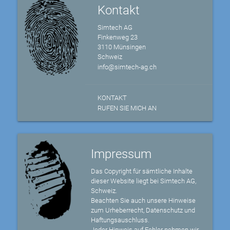
Kontakt
Simtech AG
Finkenweg 23
3110 Münsingen
Schweiz
info@simtech-ag.ch
KONTAKT
RUFEN SIE MICH AN
Impressum
Das Copyright für sämtliche Inhalte
dieser Website liegt bei Simtech AG,
Schweiz.
Beachten Sie auch unsere Hinweise
zum Urheberrecht, Datenschutz und
Haftungsauschluss.
Jeder Hinweis auf Fehler nehmen wir