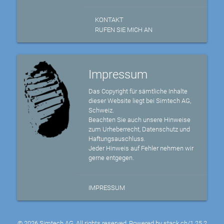
KONTAKT
RUFEN SIE MICH AN
Impressum
Das Copyright für sämtliche Inhalte
dieser Website liegt bei Simtech AG,
Schweiz.
Beachten Sie auch unsere Hinweise
zum Urheberrecht, Datenschutz und
Haftungsauschluss.
Jeder Hinweis auf Fehler nehmen wir
gerne entgegen.
IMPRESSUM
© 2026 Simtech AG, All rights reserved, Powered by
stack.ch/1.25.2