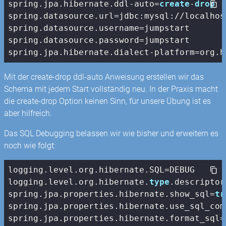
spring.jpa.hibernate.ddl-auto=
create
-
drop
spring.datasource.url=jdbc:mysql://localhos
spring.datasource.username=jumpstart

spring.datasource.password=jumpstart

spring.jpa.hibernate.dialect-platform=org.h
Mit der create-drop ddl-auto Anweisung erstellen wir das
Schema mit jedem Start vollständig neu. In der Praxis macht
die create-drop Option keinen Sinn, für unsere Übung ist es
aber hilfreich.
Das SQL Debugging belassen wir wie bisher und erweitern es
noch wie folgt:
logging.level.org.hibernate.SQL=DEBUG

logging.level.org.hibernate.
type
.descriptor
spring.jpa.properties.hibernate.show_sql=
tr
spring.jpa.properties.hibernate.use_sql_com
spring.jpa.properties.hibernate.format_sql=