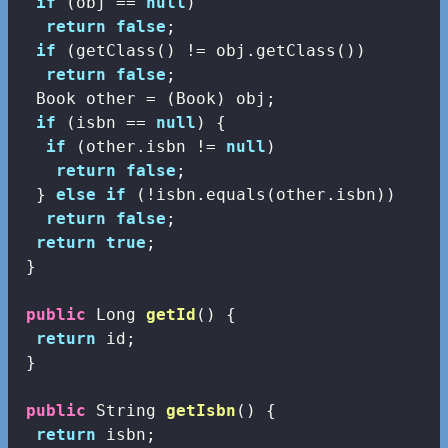
if
 (obj == 
null
)

return
false
;

if
 (getClass() != obj.getClass())

return
false
;

  Book other = (Book) obj;

if
 (isbn == 
null
) {

if
 (other.isbn != 
null
)

return
false
;

  } 
else
if
 (!isbn.equals(other.isbn))

return
false
;

return
true
;

 }

public
 Long 
getId
()
{

return
 id;

 }

public
 String 
getIsbn
()
{

return
 isbn;
