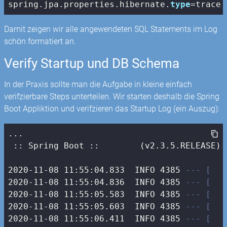
spring.jpa.properties.hibernate.
type
=trace
Damit zeigen wir alle angewendeten SQL Statements im Log
schön formatiert an.
Verify Startup und DB Schema
In der Praxis sollte man die Aufgabe in kleine einfach
verifzierbare Steps unterteilen. Wir starten deshalb die Spring
Boot Appliktion und verifzieren das Startup Log (ein Auszug):
...

 :: Spring Boot ::        (v2.3.5.RELEASE)

2020-11-08 11:55:04.833  INFO 4385 
--- [   
2020-11-08 11:55:04.836  INFO 4385 
--- [   
2020-11-08 11:55:05.583  INFO 4385 
--- [   
2020-11-08 11:55:05.603  INFO 4385 
--- [   
2020-11-08 11:55:06.411  INFO 4385 
--- [   