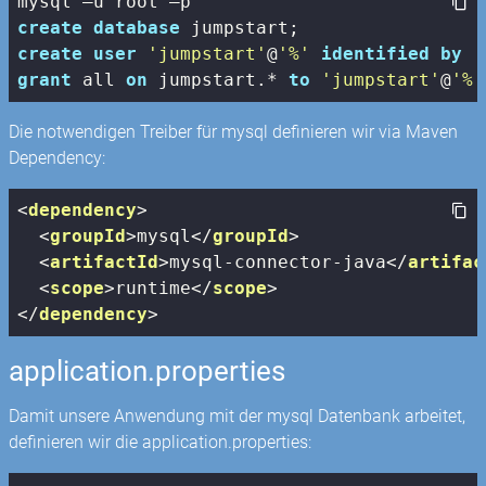
create
database
create
user
'jumpstart'
@
'%'
identified
by
'
grant
 all 
on
 jumpstart.* 
to
'jumpstart'
@
'%'
Die notwendigen Treiber für mysql definieren wir via Maven
Dependency:
<
dependency
>
<
groupId
>
mysql
</
groupId
>
<
artifactId
>
mysql-connector-java
</
artifac
<
scope
>
runtime
</
scope
>
</
dependency
>
application.properties
Damit unsere Anwendung mit der mysql Datenbank arbeitet,
definieren wir die application.properties: