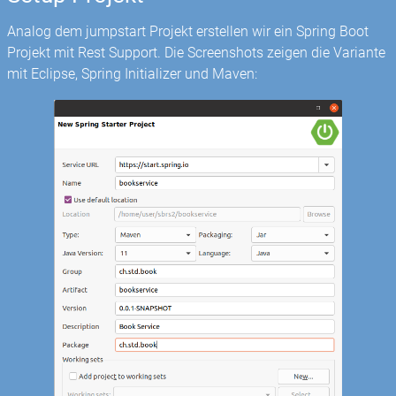
Analog dem jumpstart Projekt erstellen wir ein Spring Boot
Projekt mit Rest Support. Die Screenshots zeigen die Variante
mit Eclipse, Spring Initializer und Maven: