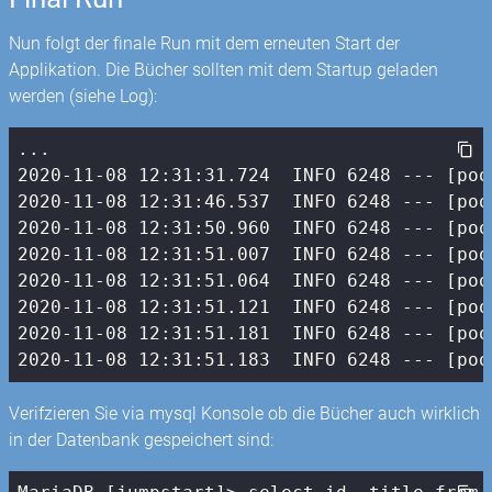
Nun folgt der finale Run mit dem erneuten Start der
Applikation. Die Bücher sollten mit dem Startup geladen
werden (siehe Log):
2020
-11
-08
12
:
31
:
31.724
  INFO 
6248
 --- [poo
2020
-11
-08
12
:
31
:
46.537
  INFO 
6248
 --- [poo
2020
-11
-08
12
:
31
:
50.960
  INFO 
6248
 --- [poo
2020
-11
-08
12
:
31
:
51.007
  INFO 
6248
 --- [poo
2020
-11
-08
12
:
31
:
51.064
  INFO 
6248
 --- [poo
2020
-11
-08
12
:
31
:
51.121
  INFO 
6248
 --- [poo
2020
-11
-08
12
:
31
:
51.181
  INFO 
6248
 --- [poo
2020
-11
-08
12
:
31
:
51.183
  INFO 
6248
 --- [poo
Verifzieren Sie via mysql Konsole ob die Bücher auch wirklich
in der Datenbank gespeichert sind: