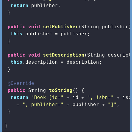
return
 publisher;

 }

public
void
setPublisher
(String publisher)
this
.publisher = publisher;

 }

public
void
setDescription
(String descript
this
.description = description;

 }

@Override
public
 String 
toString
()
{

return
"Book [id="
 + id + 
", isbn="
 + isb
    + 
", publisher="
 + publisher + 
"]"
;

 }

}