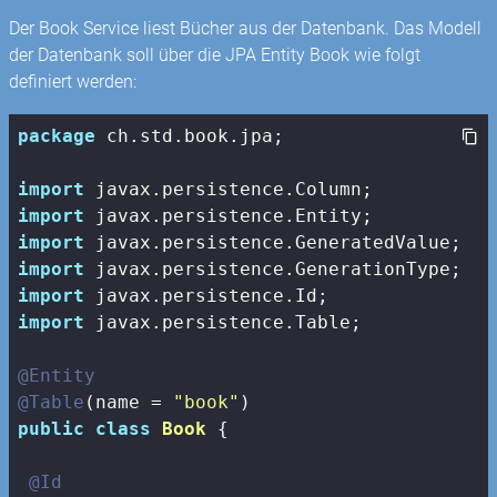
Der Book Service liest Bücher aus der Datenbank. Das Modell
der Datenbank soll über die JPA Entity Book wie folgt
definiert werden:
package
 ch.std.book.jpa;

import
import
import
import
import
import
 javax.persistence.Table;

@Entity
@Table
(name = 
"book"
public
class
Book
{

@Id