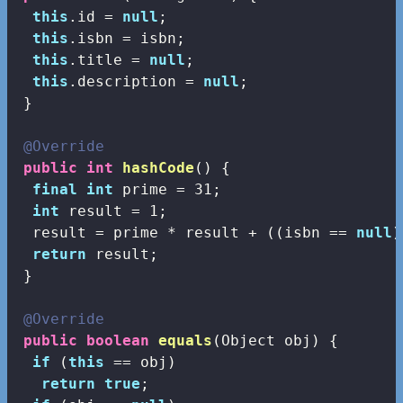
this
.id = 
null
;

this
.isbn = isbn;

this
.title = 
null
;

this
.description = 
null
;

 }

@Override
public
int
hashCode
()
{

final
int
 prime = 
31
;

int
 result = 
1
;

  result = prime * result + ((isbn == 
null
)
return
 result;

 }

@Override
public
boolean
equals
(Object obj)
{

if
 (
this
 == obj)

return
true
;
