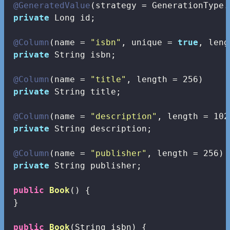
@GeneratedValue
(strategy = GenerationType.
private
 Long id;

@Column
(name = 
"isbn"
, unique = 
true
, leng
private
 String isbn;

@Column
(name = 
"title"
, length = 
256
)

private
 String title;

@Column
(name = 
"description"
, length = 
102
private
 String description;

@Column
(name = 
"publisher"
, length = 
256
)

private
 String publisher;

public
Book
()
{

 }

public
Book
(String isbn)
{
