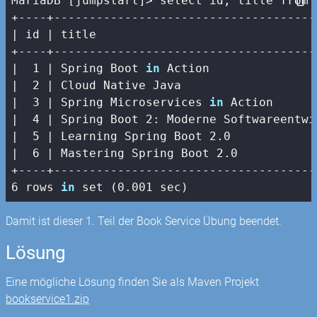
MariaDB [jumpstart]> select id, title from b
| id |
 title                               
+----+-------------------------------------
|
1
| Spring Boot 
in
 Action               
|  2 |
 Cloud Native Java                   
|
3
| Spring Microservices 
in
 Action      
|  4 |
 Spring Boot 
2
: Moderne Softwareentwi
|
5
| Learning Spring Boot 2.0            
|  6 |
 Mastering Spring Boot 
2.0
+----+-------------------------------------
6 rows 
in
 set (0.001 sec)
Damit ist dieser 1. Teil der Book Service Übung beendet.
Lösung
Eine mögliche Lösung finden Sie als Maven Projekt
bookservice1.zip