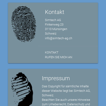
Kontakt
Simtech AG
Finkenweg 23
3110 Münsingen
Schweiz
info@simtech-ag.ch
KONTAKT
RUFEN SIE MICH AN
Impressum
Das Copyright für sämtliche Inhalte
dieser Website liegt bei Simtech AG,
Schweiz.
Beachten Sie auch unsere Hinweise
zum Urheberrecht, Datenschutz und