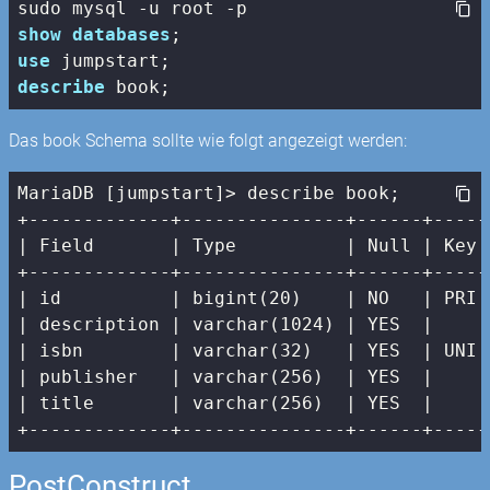
show
databases
use
describe
 book;
Das book Schema sollte wie folgt angezeigt werden:
MariaDB [jumpstart]> describe book;

| Field       |
 Type          
| Null |
 Key 
+-------------+---------------+------+-----
|
 id          
| bigint(20)    |
 NO   
| PRI 
| description |
 varchar(
1024
) 
| YES  |
|
 isbn        
| varchar(32)   |
 YES  
| UNI 
| publisher   |
 varchar(
256
)  
| YES  |
|
 title       
| varchar(256)  |
 YES  
|     
+-------------+---------------+------+-----
PostConstruct