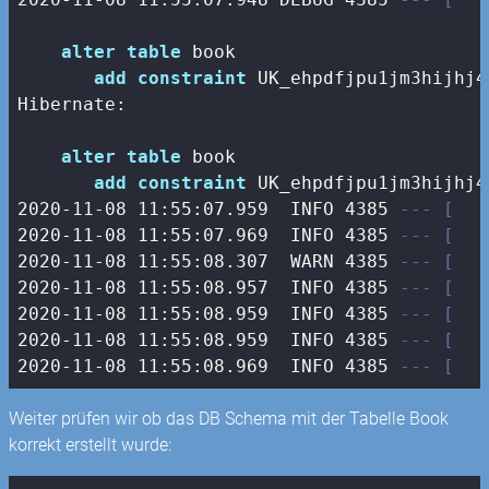
alter
table
 book 

add
constraint
 UK_ehpdfjpu1jm3hijhj4
Hibernate: 

alter
table
 book 

add
constraint
 UK_ehpdfjpu1jm3hijhj4
2020
-11
-08
11
:
55
:
07.959
  INFO 
4385
--- [   
2020
-11
-08
11
:
55
:
07.969
  INFO 
4385
--- [   
2020
-11
-08
11
:
55
:
08.307
  WARN 
4385
--- [   
2020
-11
-08
11
:
55
:
08.957
  INFO 
4385
--- [   
2020
-11
-08
11
:
55
:
08.959
  INFO 
4385
--- [   
2020
-11
-08
11
:
55
:
08.959
  INFO 
4385
--- [   
2020
-11
-08
11
:
55
:
08.969
  INFO 
4385
--- [   
Weiter prüfen wir ob das DB Schema mit der Tabelle Book
korrekt erstellt wurde: