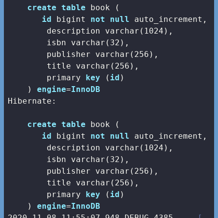
create
table
 book (

id
bigint
not
null
 auto_increment,

        description 
varchar
(
1024
),

        isbn 
varchar
(
32
),

        publisher 
varchar
(
256
),

        title 
varchar
(
256
),

        primary 
key
 (
id
)

    ) 
engine
=
InnoDB
Hibernate: 

create
table
 book (

id
bigint
not
null
 auto_increment,

        description 
varchar
(
1024
),

        isbn 
varchar
(
32
),

        publisher 
varchar
(
256
),

        title 
varchar
(
256
),

        primary 
key
 (
id
)

    ) 
engine
=
InnoDB
2020
-11
-08
11
:
55
:
07.948
 DEBUG 
4385
--- [   