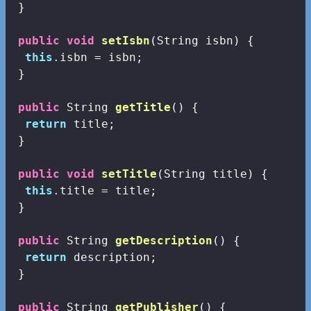
 }

public
void
setIsbn
(String isbn)
{

this
.isbn = isbn;

 }

public
 String 
getTitle
()
{

return
 title;

 }

public
void
setTitle
(String title)
{

this
.title = title;

 }

public
 String 
getDescription
()
{

return
 description;

 }

public
 String 
getPublisher
()
{
