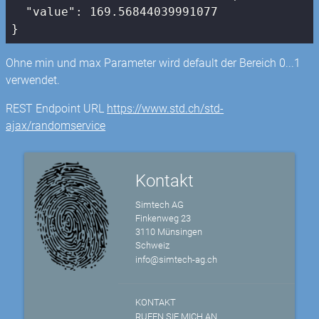
"value"
: 
169.56844039991077
}
Ohne min und max Parameter wird default der Bereich 0...1
verwendet.
REST Endpoint URL
https://www.std.ch/std-
ajax/randomservice
Kontakt
Simtech AG
Finkenweg 23
3110 Münsingen
Schweiz
info@simtech-ag.ch
KONTAKT
RUFEN SIE MICH AN