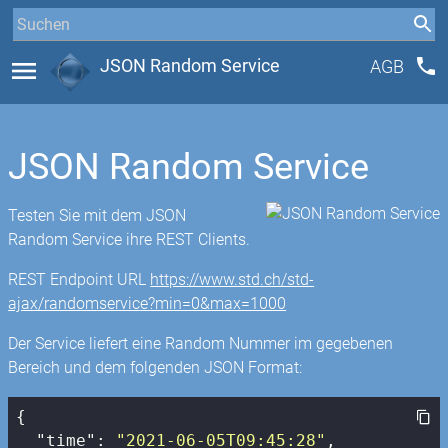
phone
menu
JSON Random Service
AGB
JSON Random Service
Testen Sie mit dem JSON
Random Service ihre REST Clients.
REST Endpoint URL
https://www.std.ch/std-
ajax/randomservice?min=0&max=1000
Der Service liefert eine Random Nummer im gegebenen
Bereich und dem folgenden JSON Format:
{

"time"
: 
"2021-06-05T09:45:28"
,
