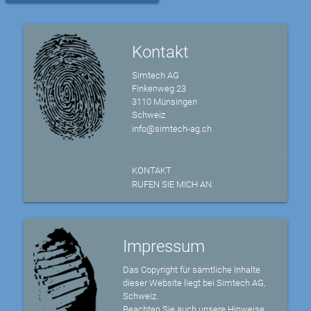
Kontakt
Simtech AG
Finkenweg 23
3110 Münsingen
Schweiz
info@simtech-ag.ch
KONTAKT
RUFEN SIE MICH AN
Impressum
Das Copyright für sämtliche Inhalte
dieser Website liegt bei Simtech AG,
Schweiz.
Beachten Sie auch unsere Hinweise