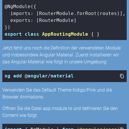
@NgModule({

imports
: [RouterModule.forRoot(routes)],

exports
: [RouterModule]

export
class
AppRoutingModule
{ }
Jetzt fehlt uns noch die Definition der verwendeten Module
und insbesondere Angular Material. Zuerst installieren wir
das Angular Material wie folgt in unsere Umgebung:
ng
add
 @
angular
/
material
Verwenden Sie das Default Theme Indigo/Pink und die
Browser Animations.
Öffnen Sie die Datei app.module.ts und definieren Sie den
Content wie folgt: