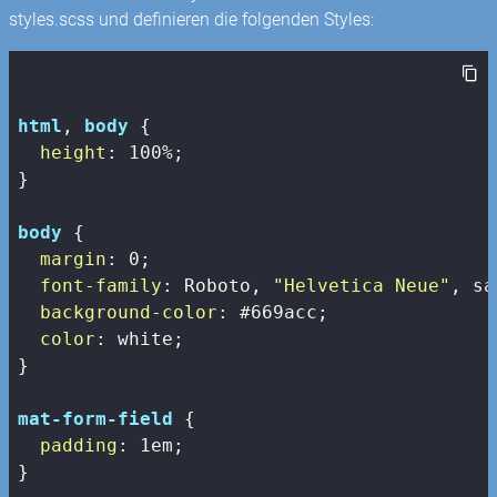
styles.scss und definieren die folgenden Styles:
html
, 
body
 {

height
: 
100%
;

}

body
 {

margin
: 
0
;

font-family
: Roboto, 
"Helvetica Neue"
, sa
background-color
: 
#669acc
;

color
: white;

}

mat-form-field
 {

padding
: 
1em
;

}
