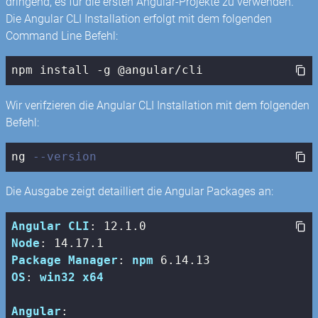
dringend, es für die ersten Angular-Projekte zu verwenden.
Die Angular CLI Installation erfolgt mit dem folgenden
Command Line Befehl:
npm
 install -g @angular/cli
Wir verifzieren die Angular CLI Installation mit dem folgenden
Befehl:
ng 
--version
Die Ausgabe zeigt detailliert die Angular Packages an:
Angular
CLI
: 12
.1
.0
Node
: 14
.17
.1
Package
Manager
: 
npm
 6
.14
.13
OS
: 
win32
x64
Angular
:
