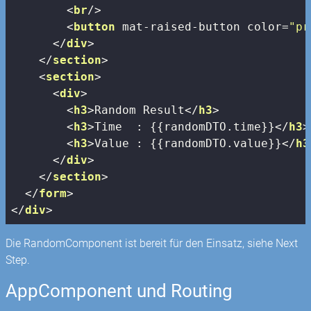
<
br
/>
<
button
mat-raised-button
color
=
"pr
</
div
>
</
section
>
<
section
>
<
div
>
<
h3
>
Random Result
</
h3
>
<
h3
>
Time  : {{randomDTO.time}}
</
h3
>
<
h3
>
Value : {{randomDTO.value}}
</
h3
</
div
>
</
section
>
</
form
>
</
div
>
Die RandomComponent ist bereit für den Einsatz, siehe Next
Step.
AppComponent und Routing