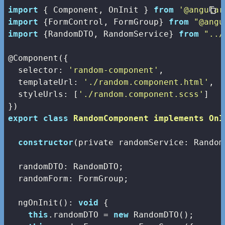
import
 { Component, OnInit } 
from
'@angular
import
 {FormControl, FormGroup} 
from
"@angu
import
 {RandomDTO, RandomService} 
from
"../
@Component({

selector
: 
'random-component'
,

templateUrl
: 
'./random.component.html'
,

styleUrls
: [
'./random.component.scss'
]

export
class
RandomComponent
implements
OnI
constructor
(private randomService: Random
  randomDTO: RandomDTO;

  randomForm: FormGroup;

  ngOnInit(): 
void
 {

this
.randomDTO = 
new
 RandomDTO();
