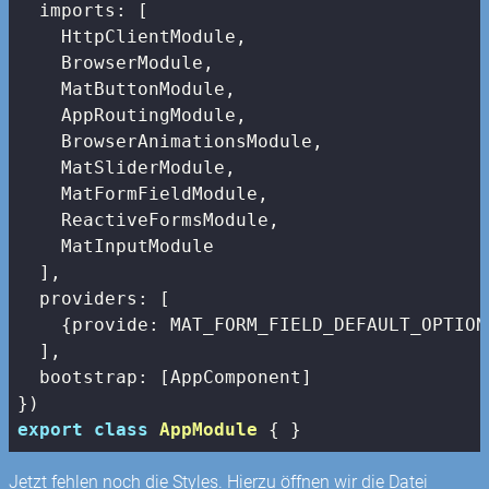
imports
: [

    HttpClientModule,

    BrowserModule,

    MatButtonModule,

    AppRoutingModule,

    BrowserAnimationsModule,

    MatSliderModule,

    MatFormFieldModule,

    ReactiveFormsModule,

    MatInputModule

  ],

providers
: [

    {
provide
: MAT_FORM_FIELD_DEFAULT_OPTION
  ],

bootstrap
: [AppComponent]

export
class
AppModule
{ }
Jetzt fehlen noch die Styles. Hierzu öffnen wir die Datei