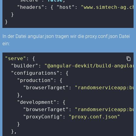
"headers"
: { 
"host"
: 
"www.simtech-ag.ch
  }

In der Datei angular.json tragen wir die proxy.conf.json Datei
ein:
"serve"
: {

"builder"
: 
"@angular-devkit/build-angular
"configurations"
: {

"production"
: {

"browserTarget"
: 
"randomserviceapp:bu
    },

"development"
: {

"browserTarget"
: 
"randomserviceapp:bu
"proxyConfig"
: 
"proxy.conf.json"
    }

  },
