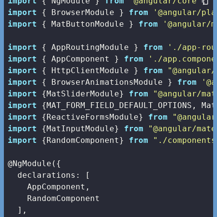
import
 { NgModule } 
from
'@angular/core'
import
 { BrowserModule } 
from
'@angular/pla
import
 { MatButtonModule } 
from
'@angular/m
import
 { AppRoutingModule } 
from
'./app-rou
import
 { AppComponent } 
from
'./app.compone
import
 { HttpClientModule } 
from
"@angular/
import
 { BrowserAnimationsModule } 
from
'@a
import
 {MatSliderModule} 
from
"@angular/mat
import
 {MAT_FORM_FIELD_DEFAULT_OPTIONS, Mat
import
 {ReactiveFormsModule} 
from
"@angular
import
 {MatInputModule} 
from
"@angular/mate
import
 {RandomComponent} 
from
"./components
@NgModule({

declarations
: [

    AppComponent,

    RandomComponent

  ],
