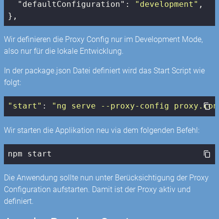
"defaultConfiguration"
: 
"development"
,

},
Wir definieren die Proxy Config nur im Development Mode,
also nur für die lokale Entwicklung.
In der package.json Datei definiert wird das Start Script wie
folgt:
"start"
: 
"ng serve --proxy-config proxy.con
Wir starten die Applikation neu via dem folgenden Befehl:
npm start
Die Anwendung sollte nun unter Berücksichtigung der Proxy
Configuration aufstarten. Damit ist der Proxy aktiv und
definiert.