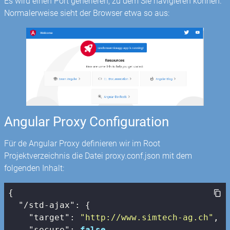
Es wird einen Port generieren, zu dem Sie navigieren können.
Normalerweise sieht der Browser etwa so aus:
Angular Proxy Configuration
Für de Angular Proxy definieren wir im Root
Projektverzeichnis die Datei proxy.conf.json mit dem
folgenden Inhalt:
{

"/std-ajax"
: {

"target"
: 
"http://www.simtech-ag.ch"
,

"secure"
: 
false
,
