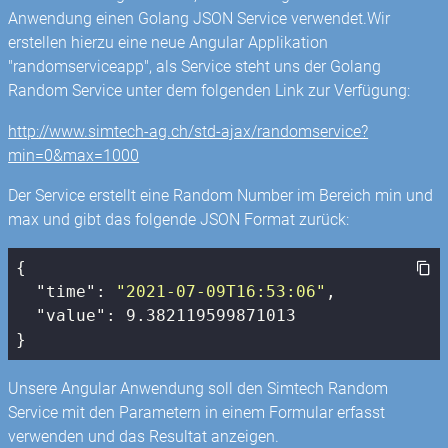
Anwendung einen Golang JSON Service verwendet.Wir
erstellen hierzu eine neue Angular Applikation
"randomserviceapp", als Service steht uns der Golang
Random Service unter dem folgenden Link zur Verfügung:
http://www.simtech-ag.ch/std-ajax/randomservice?
min=0&max=1000
Der Service erstellt eine Random Number im Bereich min und
max und gibt das folgende JSON Format zurück:
{

"time"
: 
"2021-07-09T16:53:06"
,

"value"
: 
9.382119599871013
}
Unsere Angular Anwendung soll den Simtech Random
Service mit den Parametern in einem Formular erfasst
verwenden und das Resultat anzeigen.