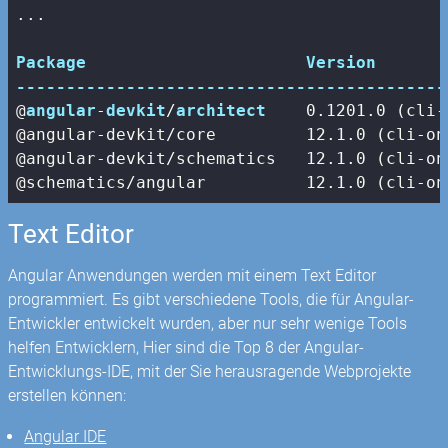
...

Package
Version
-------------------------------------------
@
angular
-
devkit
/
architect
0.1201
.
0
 (cli-
@angular-devkit/core         
12.1
.
0
 (cli-on
@angular-devkit/schematics   
12.1
.
0
 (cli-on
@schematics/angular          
12.1
.
0
 (cli-on
Text Editor
Angular Anwendungen werden mit einem Text Editor
programmiert. Es gibt verschiedene Tools, die für Angular-
Entwickler entwickelt wurden, aber nur sehr wenige Tools
helfen Entwicklern, Hier sind die Top 8 der Angular-
Entwicklungs-IDE, mit der Sie herausragende Webprojekte
erstellen können:
Angular IDE