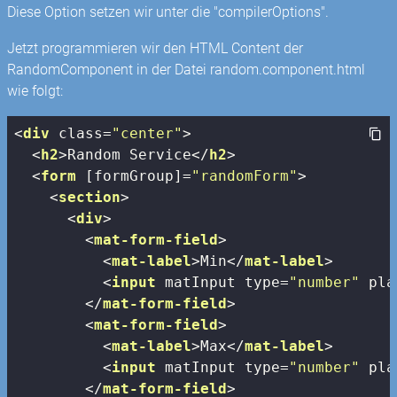
Diese Option setzen wir unter die "compilerOptions".
Jetzt programmieren wir den HTML Content der
RandomComponent in der Datei random.component.html
wie folgt:
<
div
class
=
"center"
>
<
h2
>
Random Service
</
h2
>
<
form
 [
formGroup
]=
"randomForm"
>
<
section
>
<
div
>
<
mat-form-field
>
<
mat-label
>
Min
</
mat-label
>
<
input
matInput
type
=
"number"
pla
</
mat-form-field
>
<
mat-form-field
>
<
mat-label
>
Max
</
mat-label
>
<
input
matInput
type
=
"number"
pla
</
mat-form-field
>