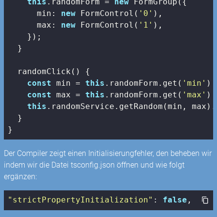
this
.randomForm = 
new
 FormGroup({

min
: 
new
 FormControl(
'0'
),

max
: 
new
 FormControl(
'1'
),

    });

  }

  randomClick() {

const
 min = 
this
.randomForm.get(
'min'
)!
const
 max = 
this
.randomForm.get(
'max'
)!
this
.randomService.getRandom(min, max).
  }

}
Der Compiler zeigt einen Initialisierungfehler, den beheben wir
indem wir die Datei tsconfig.json öffnen und wie folgt
ergänzen:
"strictPropertyInitialization"
: 
false
,