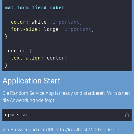
mat-form-field
label
 {

color
: white 
!important
;

font-size
: large 
!important
;

}

.center
 {

text-align
: center;

}
Application Start
Die Random Service App ist ready und startbereit. Wir starten
die Anwendung wie folgt:
npm
 start
Via Browser und der URL http://localhost:4200 sollte die