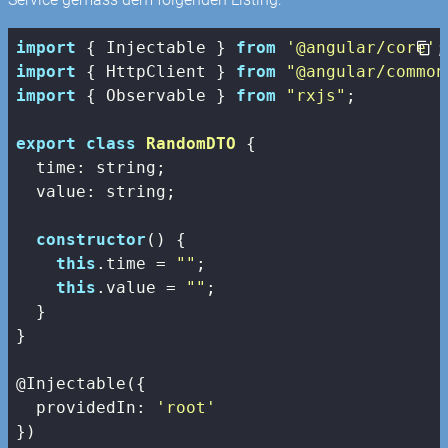
import
 { Injectable } 
from
'@angular/core'
import
 { HttpClient } 
from
"@angular/common
import
 { Observable } 
from
"rxjs"
;

export
class
RandomDTO
{

  time: string;

  value: string;

constructor
() {

this
.time = 
""
;

this
.value = 
""
;

  }

}

@Injectable({

providedIn
: 
'root'