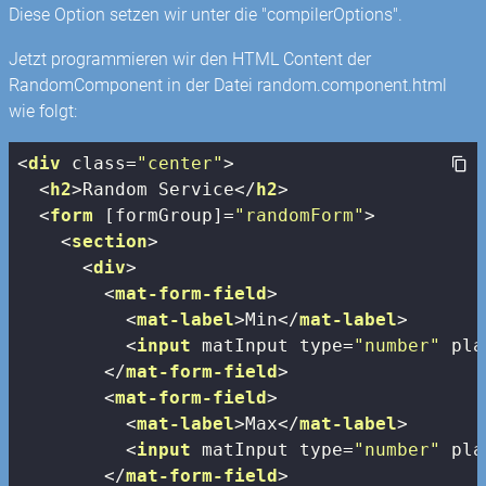
Diese Option setzen wir unter die "compilerOptions".
Jetzt programmieren wir den HTML Content der
RandomComponent in der Datei random.component.html
wie folgt:
<
div
class
=
"center"
>
<
h2
>
Random Service
</
h2
>
<
form
 [
formGroup
]=
"randomForm"
>
<
section
>
<
div
>
<
mat-form-field
>
<
mat-label
>
Min
</
mat-label
>
<
input
matInput
type
=
"number"
pla
</
mat-form-field
>
<
mat-form-field
>
<
mat-label
>
Max
</
mat-label
>
<
input
matInput
type
=
"number"
pla
</
mat-form-field
>