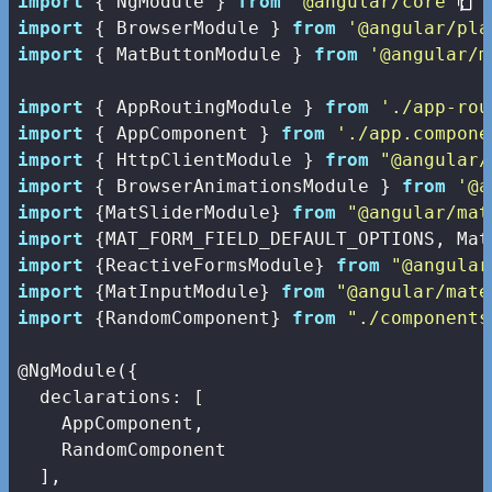
import
 { NgModule } 
from
'@angular/core'
import
 { BrowserModule } 
from
'@angular/pla
import
 { MatButtonModule } 
from
'@angular/m
import
 { AppRoutingModule } 
from
'./app-rou
import
 { AppComponent } 
from
'./app.compone
import
 { HttpClientModule } 
from
"@angular/
import
 { BrowserAnimationsModule } 
from
'@a
import
 {MatSliderModule} 
from
"@angular/mat
import
 {MAT_FORM_FIELD_DEFAULT_OPTIONS, Mat
import
 {ReactiveFormsModule} 
from
"@angular
import
 {MatInputModule} 
from
"@angular/mate
import
 {RandomComponent} 
from
"./components
@NgModule({

declarations
: [

    AppComponent,

    RandomComponent

  ],
