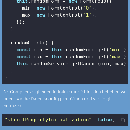
this
.randomForm = 
new
 FormGroup({

min
: 
new
 FormControl(
'0'
),

max
: 
new
 FormControl(
'1'
),

    });

  }

  randomClick() {

const
 min = 
this
.randomForm.get(
'min'
)!
const
 max = 
this
.randomForm.get(
'max'
)!
this
.randomService.getRandom(min, max).
  }

}
Der Compiler zeigt einen Initialisierungfehler, den beheben wir
indem wir die Datei tsconfig.json öffnen und wie folgt
ergänzen:
"strictPropertyInitialization"
: 
false
,