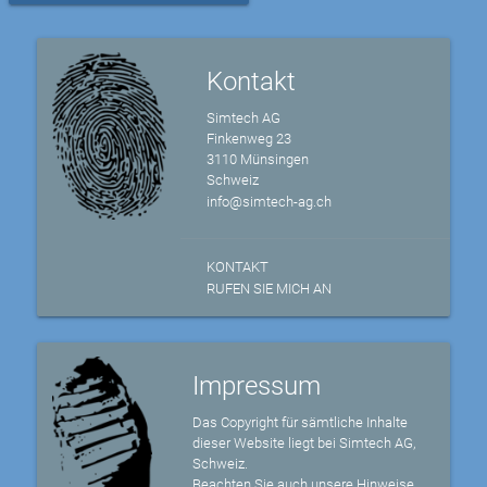
Kontakt
Simtech AG
Finkenweg 23
3110 Münsingen
Schweiz
info@simtech-ag.ch
KONTAKT
RUFEN SIE MICH AN
Impressum
Das Copyright für sämtliche Inhalte
dieser Website liegt bei Simtech AG,
Schweiz.
Beachten Sie auch unsere Hinweise