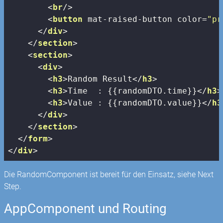
<
br
/>
<
button
mat-raised-button
color
=
"pr
</
div
>
</
section
>
<
section
>
<
div
>
<
h3
>
Random Result
</
h3
>
<
h3
>
Time  : {{randomDTO.time}}
</
h3
>
<
h3
>
Value : {{randomDTO.value}}
</
h3
</
div
>
</
section
>
</
form
>
</
div
>
Die RandomComponent ist bereit für den Einsatz, siehe Next
Step.
AppComponent und Routing