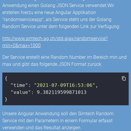
Anwendung einen Golang JSON Service verwendet.Wir
erstellen hierzu eine neue Angular Applikation
"randomserviceapp", als Service steht uns der Golang
Random Service unter dem folgenden Link zur Verfügung:
http://www.simtech-ag.ch/std-ajax/randomservice?
min=0&max=1000
Der Service erstellt eine Random Number im Bereich min und
max und gibt das folgende JSON Format zurück:
{

"time"
: 
"2021-07-09T16:53:06"
,

"value"
: 
9.382119599871013
}
Unsere Angular Anwendung soll den Simtech Random
Service mit den Parametern in einem Formular erfasst
verwenden und das Resultat anzeigen.