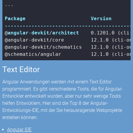
...

Package
Version
-------------------------------------------
@
angular
-
devkit
/
architect
0.1201
.
0
 (cli-
@angular-devkit/core         
12.1
.
0
 (cli-on
@angular-devkit/schematics   
12.1
.
0
 (cli-on
@schematics/angular          
12.1
.
0
 (cli-on
Text Editor
Angular Anwendungen werden mit einem Text Editor
programmiert. Es gibt verschiedene Tools, die für Angular-
Entwickler entwickelt wurden, aber nur sehr wenige Tools
helfen Entwicklern, Hier sind die Top 8 der Angular-
Entwicklungs-IDE, mit der Sie herausragende Webprojekte
erstellen können:
Angular IDE