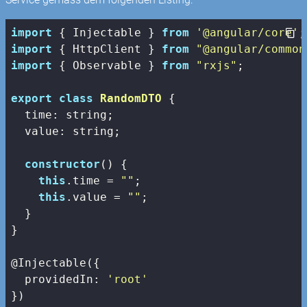
import
 { Injectable } 
from
'@angular/core'
import
 { HttpClient } 
from
"@angular/common
import
 { Observable } 
from
"rxjs"
;

export
class
RandomDTO
{

  time: string;

  value: string;

constructor
() {

this
.time = 
""
;

this
.value = 
""
;

  }

}

@Injectable({

providedIn
: 
'root'