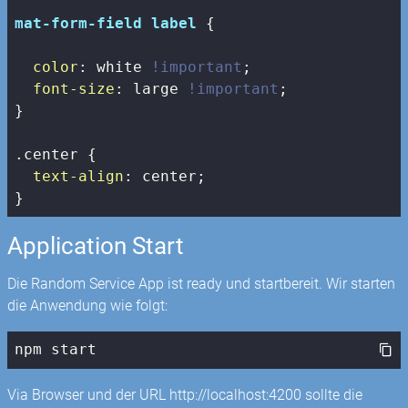
mat-form-field
label
 {

color
: white 
!important
;

font-size
: large 
!important
;

}

.center
 {

text-align
: center;

}
Application Start
Die Random Service App ist ready und startbereit. Wir starten
die Anwendung wie folgt:
npm
 start
Via Browser und der URL http://localhost:4200 sollte die