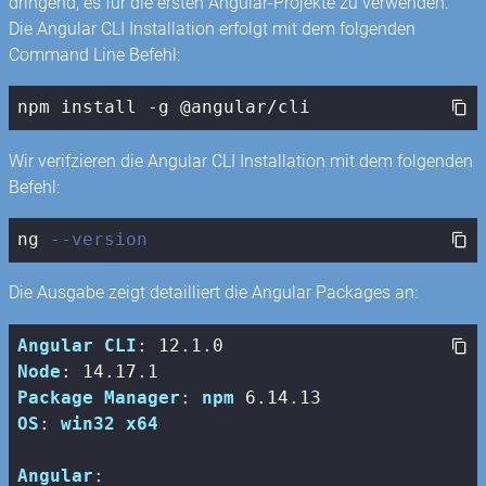
dringend, es für die ersten Angular-Projekte zu verwenden.
Die Angular CLI Installation erfolgt mit dem folgenden
Command Line Befehl:
npm
 install -g @angular/cli
Wir verifzieren die Angular CLI Installation mit dem folgenden
Befehl:
ng 
--version
Die Ausgabe zeigt detailliert die Angular Packages an:
Angular
CLI
: 12
.1
.0
Node
: 14
.17
.1
Package
Manager
: 
npm
 6
.14
.13
OS
: 
win32
x64
Angular
:
