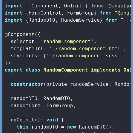
import
 { Component, OnInit } 
from
'@angular
import
 {FormControl, FormGroup} 
from
"@angu
import
 {RandomDTO, RandomService} 
from
"../
@Component({

selector
: 
'random-component'
,

templateUrl
: 
'./random.component.html'
,

styleUrls
: [
'./random.component.scss'
]

export
class
RandomComponent
implements
OnI
constructor
(private randomService: Random
  randomDTO: RandomDTO;

  randomForm: FormGroup;

  ngOnInit(): 
void
 {

this
.randomDTO = 
new
 RandomDTO();
