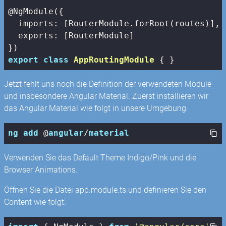
@NgModule({

imports
: [RouterModule.forRoot(routes)],

exports
: [RouterModule]

export
class
AppRoutingModule
{ }
Jetzt fehlt uns noch die Definition der verwendeten Module
und insbesondere Angular Material. Zuerst installieren wir
das Angular Material wie folgt in unsere Umgebung:
ng
add
 @
angular
/
material
Verwenden Sie das Default Theme Indigo/Pink und die
Browser Animations.
Öffnen Sie die Datei app.module.ts und definieren Sie den
Content wie folgt: