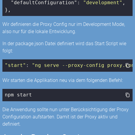
"defaultConfiguration"
: 
"development"
,

},
Wir definieren die Proxy Config nur im Development Mode,
also nur für die lokale Entwicklung.
In der package.json Datei definiert wird das Start Script wie
folgt:
"start"
: 
"ng serve --proxy-config proxy.con
Wir starten die Applikation neu via dem folgenden Befehl:
npm start
Die Anwendung sollte nun unter Berücksichtigung der Proxy
Configuration aufstarten. Damit ist der Proxy aktiv und
definiert.