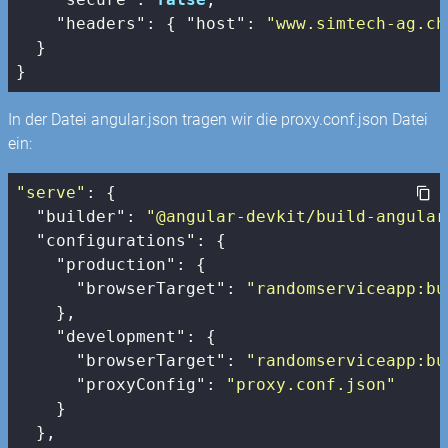
"headers"
: { 
"host"
: 
"www.simtech-ag.ch
  }

In der Datei angular.json tragen wir die proxy.conf.json Datei
ein:
"serve"
: {

"builder"
: 
"@angular-devkit/build-angular
"configurations"
: {

"production"
: {

"browserTarget"
: 
"randomserviceapp:bu
    },

"development"
: {

"browserTarget"
: 
"randomserviceapp:bu
"proxyConfig"
: 
"proxy.conf.json"
    }

  },
