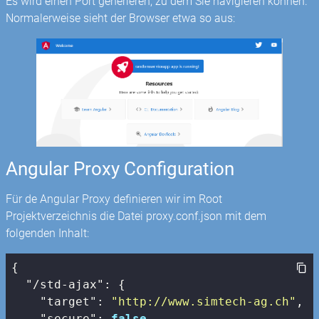
Es wird einen Port generieren, zu dem Sie navigieren können.
Normalerweise sieht der Browser etwa so aus:
Angular Proxy Configuration
Für de Angular Proxy definieren wir im Root
Projektverzeichnis die Datei proxy.conf.json mit dem
folgenden Inhalt:
{

"/std-ajax"
: {

"target"
: 
"http://www.simtech-ag.ch"
,

"secure"
: 
false
,
