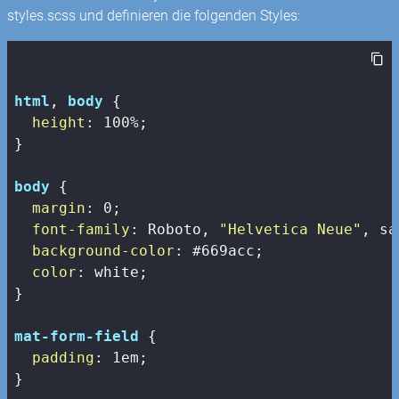
styles.scss und definieren die folgenden Styles:
html
, 
body
 {

height
: 
100%
;

}

body
 {

margin
: 
0
;

font-family
: Roboto, 
"Helvetica Neue"
, sa
background-color
: 
#669acc
;

color
: white;

}

mat-form-field
 {

padding
: 
1em
;

}
