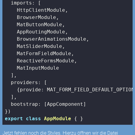
imports
: [

    HttpClientModule,

    BrowserModule,

    MatButtonModule,

    AppRoutingModule,

    BrowserAnimationsModule,

    MatSliderModule,

    MatFormFieldModule,

    ReactiveFormsModule,

    MatInputModule

  ],

providers
: [

    {
provide
: MAT_FORM_FIELD_DEFAULT_OPTION
  ],

bootstrap
: [AppComponent]

export
class
AppModule
{ }
Jetzt fehlen noch die Styles. Hierzu öffnen wir die Datei